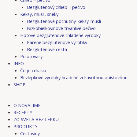
Bezgluténový chlieb – pečivo
Keksy, müsli, sneky
Bezgluténové pochutiny-keksy-müsli
Nízkobielkovinové trvanlivé pečivo
Hotové bezgluténové chladené výrobky
Parené bezgluténové výrobky
Bezgluténové cestá
Polotovary
INFO
Čo je celiakia
Bezlepkové výrobky hradené zdravotnou poisťovňou
SHOP
O NOVALIME
RECEPTY
ZO SVETA BEZ LEPKU
PRODUKTY
Cestoviny