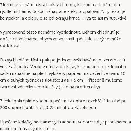
Zformuje se nám hustá lepkavá hmota, kterou na slabém ohni
rychle mícháme, dokud nenastane efekt „odpalování“, tj. těsto je
kompaktní a odlepuje se od okrajů hrnce. Trvá to asi minutu-dvě.
Vypracované těsto necháme vychladnout. Během chladnutí jej
občas promícháme, abychom vmíchali zpět tuk, který se může
oddělovat.
Do vychladlého těsta pak po jednom zašleháváme mixérem celá
vejce a žloutky. Vznikne nám žlutá kaše, kterou pomocí zdobícího
sáčku nanášíme na plech vyložený papírem na pečení ve tvaru 10
cm dlouhých tyčinek (s tloušťkou asi 1.5 cm). Případně můžeme
tvarovat věnečky nebo kuličky (jako na profiterolky).
Zlehka pokropíme vodou a pečeme v dobře rozehřáté troubě při
200 stupních přibližně 20-25 minut do zlatohněda.
Upečené koláčky necháme vychladnout, vodorovně je prořízneme a
naplníme máslovým krémem.