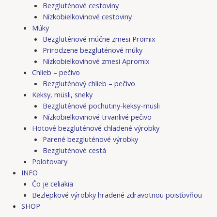
Bezgluténové cestoviny
Nízkobielkovinové cestoviny
Múky
Bezgluténové múčne zmesi Promix
Prirodzene bezgluténové múky
Nízkobielkovinové zmesi Apromix
Chlieb – pečivo
Bezgluténový chlieb – pečivo
Keksy, müsli, sneky
Bezgluténové pochutiny-keksy-müsli
Nízkobielkovinové trvanlivé pečivo
Hotové bezgluténové chladené výrobky
Parené bezgluténové výrobky
Bezgluténové cestá
Polotovary
INFO
Čo je celiakia
Bezlepkové výrobky hradené zdravotnou poisťovňou
SHOP