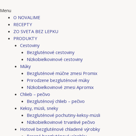
Menu
O NOVALIME
RECEPTY
ZO SVETA BEZ LEPKU
PRODUKTY
Cestoviny
Bezgluténové cestoviny
Nízkobielkovinové cestoviny
Múky
Bezgluténové múčne zmesi Promix
Prirodzene bezgluténové múky
Nízkobielkovinové zmesi Apromix
Chlieb – pečivo
Bezgluténový chlieb – pečivo
Keksy, müsli, sneky
Bezgluténové pochutiny-keksy-müsli
Nízkobielkovinové trvanlivé pečivo
Hotové bezgluténové chladené výrobky
Parené bezgluténové výrobky