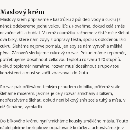
Maslový krém
Máslový krém připravíme v kastrůlku z půl deci vody a cukru (z
něhož odebereme jednu velkou lžíci). Povaříme, dokud celá směs
nezačne vřít a bublat. V témž okamžiku začneme v čisté míse šlehat
dva bílky, které nám zbyly z přípravy těsta, spolu s odloženou lžící
cukru. Šleháme nejprve pomalu, jen aby se nám vytvořila měkká
pěna. Zároveň sledujeme cukrový rozvar. Pokud máme teploměr,
potřebujeme dosáhnout celkovou teplotu rozvaru 120 stupňů.
Pokud teploměr nemáme, rozvar musí dosáhnout sirupovitou
konzistenci a musí se začít zbarvovat do žluta.
Rozvar pak přiléváme tenkým proudem do bílku, přičemž stále
šleháme mixérem. Jakmile je celý rozvar smíchaný s bílkem,
nepřestáváme šlehat, dokud není bílkový sníh zcela tuhý a mísa, v
níž šleháme, vychladlá.
Do bílkového krému nyní vmícháme kousky změklého másla. Touto
náplní plníme bezlepkové odpalované koláčky a uchováváme je v