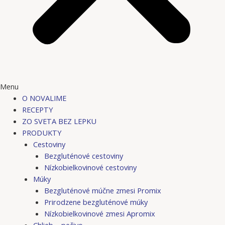
Menu
O NOVALIME
RECEPTY
ZO SVETA BEZ LEPKU
PRODUKTY
Cestoviny
Bezgluténové cestoviny
Nízkobielkovinové cestoviny
Múky
Bezgluténové múčne zmesi Promix
Prirodzene bezgluténové múky
Nízkobielkovinové zmesi Apromix
Chlieb – pečivo