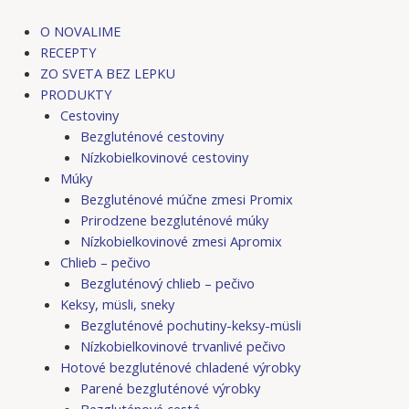
Preskočiť
na
O NOVALIME
obsah
RECEPTY
ZO SVETA BEZ LEPKU
PRODUKTY
Cestoviny
Bezgluténové cestoviny
Nízkobielkovinové cestoviny
Múky
Bezgluténové múčne zmesi Promix
Prirodzene bezgluténové múky
Nízkobielkovinové zmesi Apromix
Chlieb – pečivo
Bezgluténový chlieb – pečivo
Keksy, müsli, sneky
Bezgluténové pochutiny-keksy-müsli
Nízkobielkovinové trvanlivé pečivo
Hotové bezgluténové chladené výrobky
Parené bezgluténové výrobky