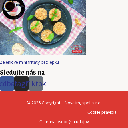
Zeleniové mini fritaty bez lepku
Sledujte nás na
cebook
Instagram
Tiktok
© 2026 Copyright - Novalim, spol. s r.o.
Cookie pravidlá
Ochrana osobných údajov