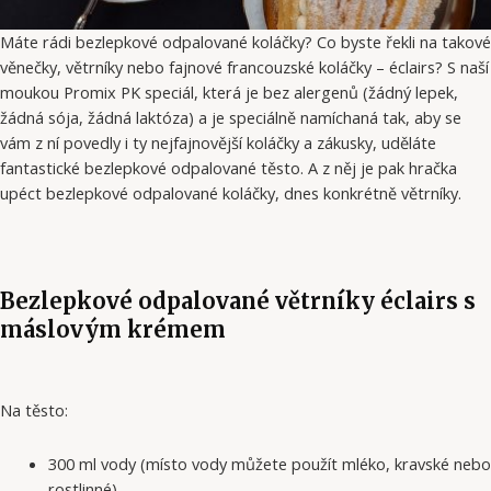
Máte rádi bezlepkové odpalované koláčky? Co byste řekli na takové
věnečky, větrníky nebo fajnové francouzské koláčky – éclairs? S naší
moukou Promix PK speciál, která je bez alergenů (žádný lepek,
žádná sója, žádná laktóza) a je speciálně namíchaná tak, aby se
vám z ní povedly i ty nejfajnovější koláčky a zákusky, uděláte
fantastické bezlepkové odpalované těsto. A z něj je pak hračka
upéct bezlepkové odpalované koláčky, dnes konkrétně větrníky.
Bezlepkové odpalované větrníky éclairs s
máslovým krémem
Na těsto:
300 ml vody (místo vody můžete použít mléko, kravské nebo
rostlinné)