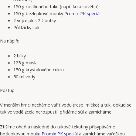
150 g rostlinného tuku (např. kokosového)
150 g bezlepkové mouky
Promix PK speciál
2 vejce plus 2 žloutky
Půl lžičky soli
Na náplň:
2 bílky
125 g másla
150 g krystalového cukru
50 ml vody
Postup:
V menším hrnci necháme vařit vodu (resp. mléko) a tuk, dokud se
tuk ve vodě zcela nerozpustí, přidáme sůl a zamícháme.
Ztišíme oheň a následně do tukové tekutiny přisypáváme
bezlepkovou mouku
Promix PK speciál
a zamícháme vařečkou.