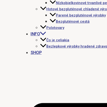
Nízkobielkovinové trvanlivé pe
Hotové bezgluténové chladené výr
Parené bezgluténové výrobky
Bezgluténové cestá
Polotovary
INFO
Čo je celiakia
Bezlepkové výrobky hradené zdravo
SHOP