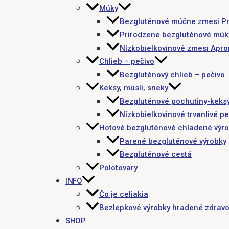
Múky
Bezgluténové múčne zmesi P
Prirodzene bezgluténové múk
Nízkobielkovinové zmesi Apr
Chlieb – pečivo
Bezgluténový chlieb – pečivo
Keksy, müsli, sneky
Bezgluténové pochutiny-keks
Nízkobielkovinové trvanlivé pe
Hotové bezgluténové chladené výr
Parené bezgluténové výrobky
Bezgluténové cestá
Polotovary
INFO
Čo je celiakia
Bezlepkové výrobky hradené zdravo
SHOP