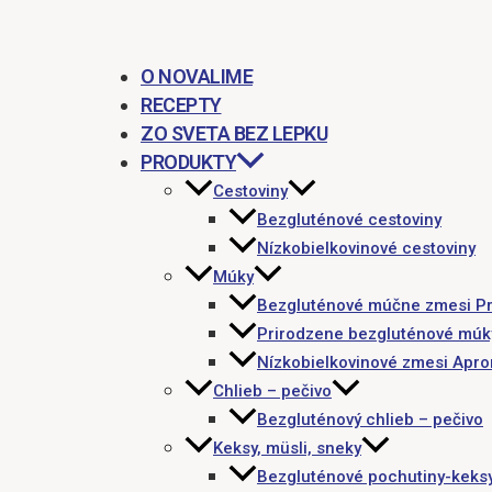
O NOVALIME
RECEPTY
ZO SVETA BEZ LEPKU
PRODUKTY
Cestoviny
Bezgluténové cestoviny
Nízkobielkovinové cestoviny
Múky
Bezgluténové múčne zmesi P
Prirodzene bezgluténové múk
Nízkobielkovinové zmesi Apr
Chlieb – pečivo
Bezgluténový chlieb – pečivo
Keksy, müsli, sneky
Bezgluténové pochutiny-keks