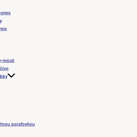
romix
y
omix
y-müsli
čivo
obky
tnou poisťovňou