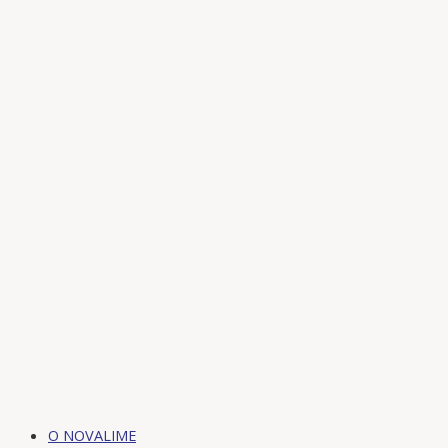
Preskočiť
na
obsah
O NOVALIME