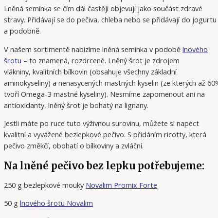
Lněná semínka se čím dál častěji objevují jako součást zdravé
stravy. Přidávají se do pečiva, chleba nebo se přidávají do jogurtu
a podobně.
V našem sortimentě nabízíme lněná semínka v podobě
lnového
šrotu
– to znamená, rozdrcené. Lněný šrot je zdrojem
vlákniny, kvalitních bílkovin (obsahuje všechny základní
aminokyseliny) a nenasycených mastných kyselin (ze kterých až 6
tvoří Omega-3 mastné kyseliny). Nesmíme zapomenout ani na
antioxidanty, lněný šrot je bohatý na lignany.
Jestli máte po ruce tuto výživnou surovinu, můžete si napéct
kvalitní a vyvážené bezlepkové pečivo. S přidáním ricotty, která
pečivo změkčí, obohatí o bílkoviny a zvláční.
Na lněné pečivo bez lepku potřebujeme:
250 g bezlepkové mouky
Novalim Promix Forte
50 g
lnového šrotu Novalim