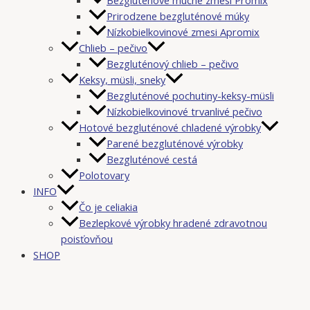
Prirodzene bezgluténové múky
Nízkobielkovinové zmesi Apromix
Chlieb – pečivo
Bezgluténový chlieb – pečivo
Keksy, müsli, sneky
Bezgluténové pochutiny-keksy-müsli
Nízkobielkovinové trvanlivé pečivo
Hotové bezgluténové chladené výrobky
Parené bezgluténové výrobky
Bezgluténové cestá
Polotovary
INFO
Čo je celiakia
Bezlepkové výrobky hradené zdravotnou
poisťovňou
SHOP