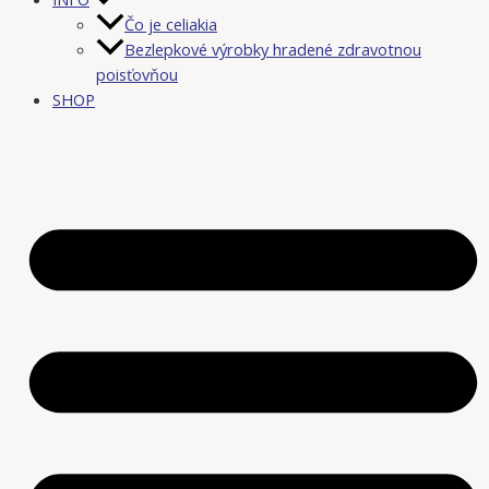
Čo je celiakia
Bezlepkové výrobky hradené zdravotnou
poisťovňou
SHOP