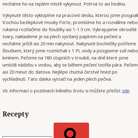
necháme ho na teplém místě vykynout. Potrvá to asi hodinu.
Vykynuté těsto vyklopíme na pracovní desku, kterou jsme posypal
trochou bezlepkové mouky Forte, promísíme ho a rozválíme nebo
rukama roztlačíme do tloušťky asi 1-1.5 cm. Vykrajujeme okrouhlé
tvary, naklademe je na plech vystlaný papírem na pečení a
necháme ještě asi 20 min nakynout. Nakynuté bochníčky potřeme
žloutkem, který jsme rozmíchali s 1 PL vody a posypeme solí nebo
kmínem. Pečeme na 180 stupních v troubě, na dně které jsme
umístili nádobu s vodou, aby se během pečení tvořila pára. Peče
asi 20 minut do zlatova. Nejlépe chutná čerstvé hned po
vychladnutí. Tato dávka vystačí na jeden plech pečiva.
Víc informací o pozitivech lněného šrotu si můžete přečíst
zde
.
Recepty