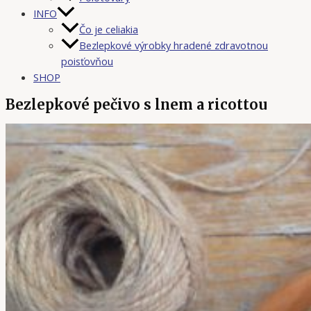
INFO
Čo je celiakia
Bezlepkové výrobky hradené zdravotnou
poisťovňou
SHOP
Bezlepkové pečivo s lnem a ricottou