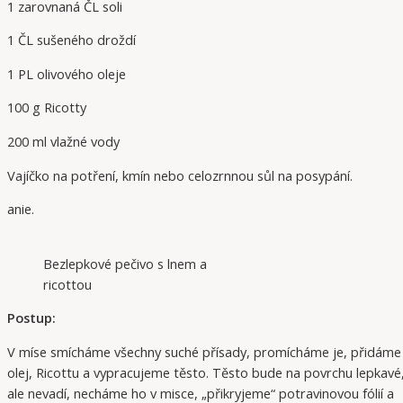
1 zarovnaná ČL soli
1 ČL sušeného droždí
1 PL olivového oleje
100 g Ricotty
200 ml vlažné vody
Vajíčko na potření, kmín nebo celozrnnou sůl na posypání.
anie.
Bezlepkové pečivo s lnem a
ricottou
Postup:
V míse smícháme všechny suché přísady, promícháme je, přidáme
olej, Ricottu a vypracujeme těsto. Těsto bude na povrchu lepkavé
ale nevadí, necháme ho v misce, „přikryjeme“ potravinovou fólií a