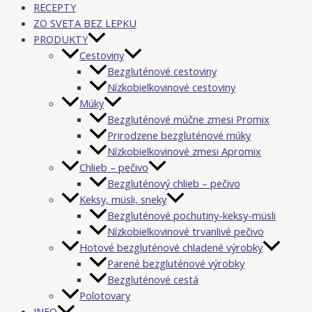
RECEPTY
ZO SVETA BEZ LEPKU
PRODUKTY
Cestoviny
Bezgluténové cestoviny
Nízkobielkovinové cestoviny
Múky
Bezgluténové múčne zmesi Promix
Prirodzene bezgluténové múky
Nízkobielkovinové zmesi Apromix
Chlieb – pečivo
Bezgluténový chlieb – pečivo
Keksy, müsli, sneky
Bezgluténové pochutiny-keksy-müsli
Nízkobielkovinové trvanlivé pečivo
Hotové bezgluténové chladené výrobky
Parené bezgluténové výrobky
Bezgluténové cestá
Polotovary
INFO