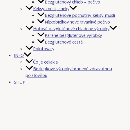
Bezgluténový chlieb – pečivo
Keksy, müsli, sneky
Bezgluténové pochutiny-keksy-müsli
Nízkobielkovinové trvanlivé pečivo
Hotové bezgluténové chladené výrobky
Parené bezgluténové výrobky
Bezgluténové cestá
Polotovary
INFO
Čo je celiakia
Bezlepkové výrobky hradené zdravotnou
poisťovňou
SHOP