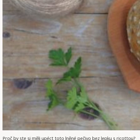
Proč by ste si měli upéct toto lněné pečivo bez lepku s ricottou?