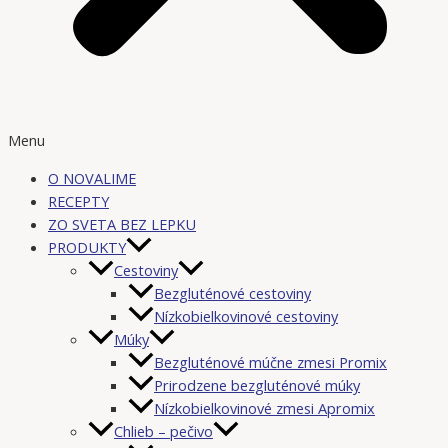
Menu
O NOVALIME
RECEPTY
ZO SVETA BEZ LEPKU
PRODUKTY
Cestoviny
Bezgluténové cestoviny
Nízkobielkovinové cestoviny
Múky
Bezgluténové múčne zmesi Promix
Prirodzene bezgluténové múky
Nízkobielkovinové zmesi Apromix
Chlieb – pečivo