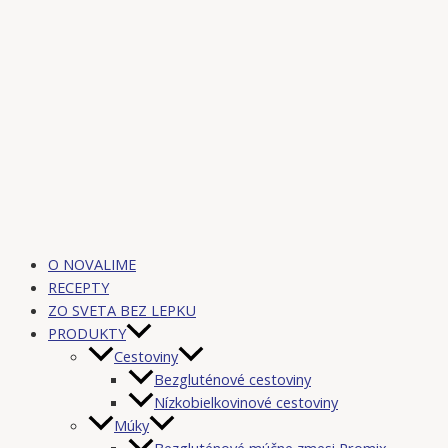
O NOVALIME
RECEPTY
ZO SVETA BEZ LEPKU
PRODUKTY
Cestoviny
Bezgluténové cestoviny
Nízkobielkovinové cestoviny
Múky
Bezgluténové múčne zmesi Promix