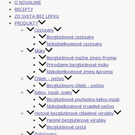
O NOVALIME
RECEPTY
ZO SVETA BEZ LEPKU
PRODUKTY
Cestoviny
Bezgluténové cestoviny
Nízkobielkovinové cestoviny
Múky
Bezgluténové múčne zmesi Promix
Prirodzene bezgluténové múky
Nízkobielkovinové zmesi Apromix
Chlieb – pečivo
Bezgluténový chlieb – pečivo
Keksy, müsli, sneky
Bezgluténové pochutiny-keksy-müsli
Nízkobielkovinové trvanlivé pečivo
Hotové bezgluténové chladené výrobky
Parené bezgluténové výrobky
Bezgluténové cestá
Polotovary