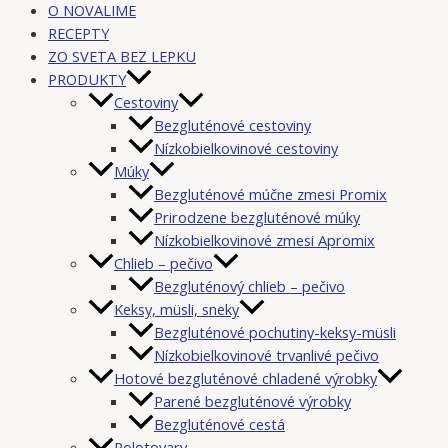
O NOVALIME
RECEPTY
ZO SVETA BEZ LEPKU
PRODUKTY
Cestoviny
Bezgluténové cestoviny
Nízkobielkovinové cestoviny
Múky
Bezgluténové múčne zmesi Promix
Prirodzene bezgluténové múky
Nízkobielkovinové zmesi Apromix
Chlieb – pečivo
Bezgluténový chlieb – pečivo
Keksy, müsli, sneky
Bezgluténové pochutiny-keksy-müsli
Nízkobielkovinové trvanlivé pečivo
Hotové bezgluténové chladené výrobky
Parené bezgluténové výrobky
Bezgluténové cestá
Polotovary