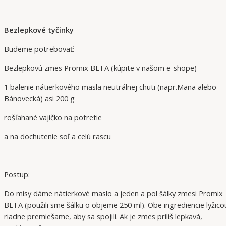
Bezlepkové tyčinky
Budeme potrebovať:
Bezlepkovú zmes Promix BETA (kúpite v našom e-shope)
1 balenie nátierkového masla neutrálnej chuti (napr.Mana alebo
Bánovecká) asi 200 g
rošľahané vajíčko na potretie
a na dochutenie soľ a celú rascu
Postup:
Do misy dáme nátierkové maslo a jeden a pol šálky zmesi Promix
BETA (použili sme šálku o objeme 250 ml). Obe ingrediencie lyžico
riadne premiešame, aby sa spojili. Ak je zmes príliš lepkavá,