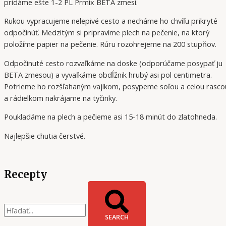
pridáme ešte 1-2 PL Prmix BETA zmesi.
Rukou vypracujeme nelepivé cesto a necháme ho chvíľu prikryté
odpočinúť. Medzitým si pripravíme plech na pečenie, na ktorý
položíme papier na pečenie. Rúru rozohrejeme na 200 stupňov.
Odpočinuté cesto rozvaľkáme na doske (odporúčame posypať ju
BETA zmesou) a vyvaľkáme obdĺžnik hrubý asi pol centimetra.
Potrieme ho rozšľahaným vajíkom, posypeme soľou a celou rasco
a rádielkom nakrájame na tyčinky.
Poukladáme na plech a pečieme asi 15-18 minút do zlatohneda.
Najlepšie chutia čerstvé.
Recepty
SEARCH