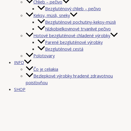
Chlieb – pečivo
Bezgluténový chlieb – pečivo
Keksy, müsli, sneky
Bezgluténové pochutiny-keksy-müsli
Nízkobielkovinové trvanlivé pečivo
Hotové bezgluténové chladené výrobky
Parené bezgluténové výrobky
Bezgluténové cestá
Polotovary
INFO
Čo je celiakia
Bezlepkové výrobky hradené zdravotnou
poisťovňou
SHOP