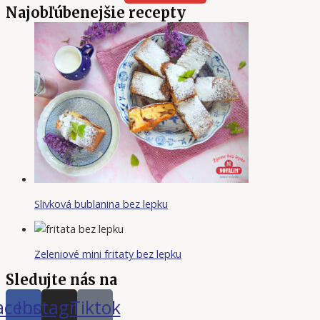
Najobľúbenejšie recepty
Slivková bublanina bez lepku
Zeleniové mini fritaty bez lepku
Sledujte nás na
acebook
Instagram
Tiktok