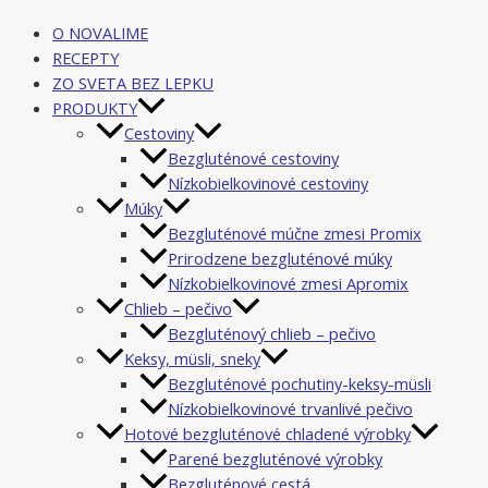
O NOVALIME
RECEPTY
ZO SVETA BEZ LEPKU
PRODUKTY
Cestoviny
Bezgluténové cestoviny
Nízkobielkovinové cestoviny
Múky
Bezgluténové múčne zmesi Promix
Prirodzene bezgluténové múky
Nízkobielkovinové zmesi Apromix
Chlieb – pečivo
Bezgluténový chlieb – pečivo
Keksy, müsli, sneky
Bezgluténové pochutiny-keksy-müsli
Nízkobielkovinové trvanlivé pečivo
Hotové bezgluténové chladené výrobky
Parené bezgluténové výrobky
Bezgluténové cestá