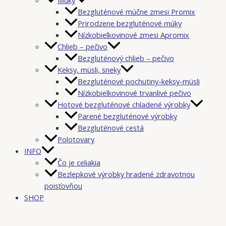
Bezgluténové múčne zmesi Promix
Prirodzene bezgluténové múky
Nízkobielkovinové zmesi Apromix
Chlieb – pečivo
Bezgluténový chlieb – pečivo
Keksy, müsli, sneky
Bezgluténové pochutiny-keksy-müsli
Nízkobielkovinové trvanlivé pečivo
Hotové bezgluténové chladené výrobky
Parené bezgluténové výrobky
Bezgluténové cestá
Polotovary
INFO
Čo je celiakia
Bezlepkové výrobky hradené zdravotnou
poisťovňou
SHOP