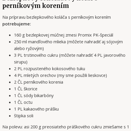
perníkovým korením
Na prípravu bezlepkového koláča s perníkovým korením
potrebujeme:
160 g bezlepkovej múčnej zmesi Promix PK-špeciál
250 ml mandľového mlieka (môžete nahradiť aj sójovým
alebo ryžovým)
3 PL trstinového cukru (môžete nahradiť 4 PL javorového
sirupu)
2 PL rozpusteného kokosového tuku
4 PL mletých orechov (my sme použili lieskovce)
2 ČL perníkového korenia
1 ČL škorice
1
ČL sódy bikarbóny
1
ČL octu
1 PL kakaového prášku
štipka soli
Na polevu: asi 200 g preosiateho práškového cukru zmiešame s 1