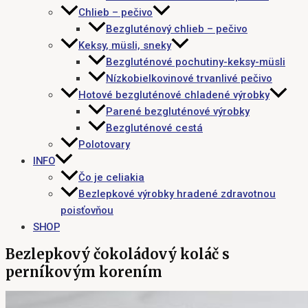
Chlieb – pečivo
Bezgluténový chlieb – pečivo
Keksy, müsli, sneky
Bezgluténové pochutiny-keksy-müsli
Nízkobielkovinové trvanlivé pečivo
Hotové bezgluténové chladené výrobky
Parené bezgluténové výrobky
Bezgluténové cestá
Polotovary
INFO
Čo je celiakia
Bezlepkové výrobky hradené zdravotnou
poisťovňou
SHOP
Bezlepkový čokoládový koláč s
perníkovým korením