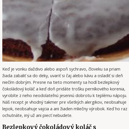
Keď je vonku daždivo alebo aspoň sychravo, človeku sa priam
žiada zabaliť sa do deky, uvariť si čaj alebo kávu a osladiť si deň
niečím dobrým. Presne na tieto momenty sa hodí bezlepkový
čokoládový koláč a keď doň pridáte trošku perníkového korenia,
vyrobíte z neho neodolateľnú jesennú dobrotu k teplému nápoju.
Náš recept je vhodný takmer pre všetkých alergikov, neobsahuje
lepok, neobsahuje vajcia a ani žiaden mliečny výrobok. Keď ho raz
ochutnáte, iný už ani piecť nebudete.
Bezlepkový čokoládový koláč s