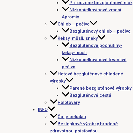
Prirodzene bezgluténové múk
Nízkobielkovinové zmesi
Apromix
Chlieb – pečivo
Bezgluténový chlieb – pečivo
Keksy, müsli, sneky
Bezgluténové pochutiny-
keksy-müsli
Nízkobielkovinové trvanlivé
pečivo
Hotové bezgluténové chladené
výrobky
Parené bezgluténové výrobky
Bezgluténové cestá
Polotovary
INFO
Čo je celiakia
Bezlepkové výrobky hradené
zdravotnou poisťovňou