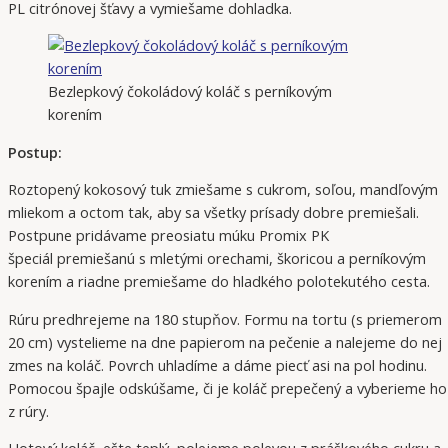
PL citrónovej šťavy a vymiešame dohladka.
Bezlepkový čokoládový koláč s perníkovým
korením
Postup:
Roztopený kokosový tuk zmiešame s cukrom, soľou, mandľovým
mliekom a octom tak, aby sa všetky prísady dobre premiešali.
Postpune pridávame preosiatu múku Promix PK
špeciál premiešanú s mletými orechami, škoricou a perníkovým
korením a riadne premiešame do hladkého polotekutého cesta.
Rúru predhrejeme na 180 stupňov. Formu na tortu (s priemerom
20 cm) vystelieme na dne papierom na pečenie a nalejeme do nej
zmes na koláč. Povrch uhladíme a dáme piecť asi na pol hodinu.
Pomocou špajle odskúšame, či je koláč prepečený a vyberieme ho
z rúry.