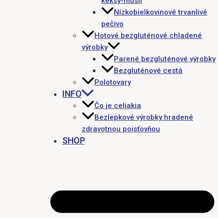
keksy-müsli
Nízkobielkovinové trvanlivé
pečivo
Hotové bezgluténové chladené
výrobky
Parené bezgluténové výrobky
Bezgluténové cestá
Polotovary
INFO
Čo je celiakia
Bezlepkové výrobky hradené
zdravotnou poisťovňou
SHOP