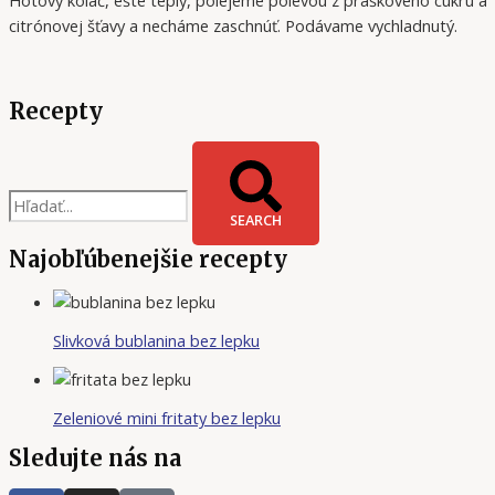
Hotový koláč, ešte teplý, polejeme polevou z práškového cukru a
citrónovej šťavy a necháme zaschnúť. Podávame vychladnutý.
Recepty
SEARCH
Najobľúbenejšie recepty
Slivková bublanina bez lepku
Zeleniové mini fritaty bez lepku
Sledujte nás na