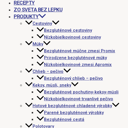
RECEPTY
ZO SVETA BEZ LEPKU
PRODUKTY
Cestoviny
Bezgluténové cestoviny
Nízkobielkovinové cestoviny
Múky
Bezgluténové múčne zmesi Promix
Prirodzene bezgluténové múky
Nízkobielkovinové zmesi Apromix
Chlieb – pečivo
Bezgluténový chlieb – pečivo
Keksy, müsli, sneky
Bezgluténové pochutiny-keksy-müsli
Nízkobielkovinové trvanlivé pečivo
Hotové bezgluténové chladené výrobky
Parené bezgluténové výrobky
Bezgluténové cestá
Polotovary