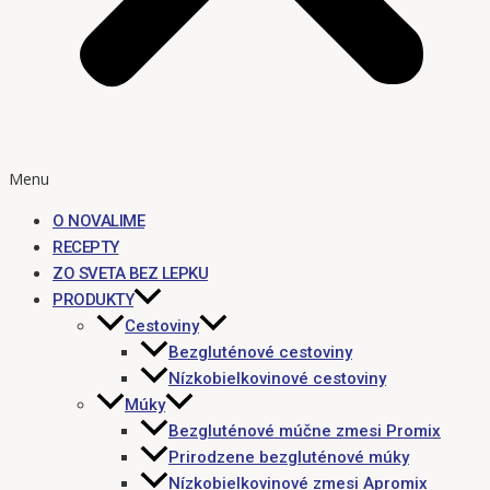
Menu
O NOVALIME
RECEPTY
ZO SVETA BEZ LEPKU
PRODUKTY
Cestoviny
Bezgluténové cestoviny
Nízkobielkovinové cestoviny
Múky
Bezgluténové múčne zmesi Promix
Prirodzene bezgluténové múky
Nízkobielkovinové zmesi Apromix