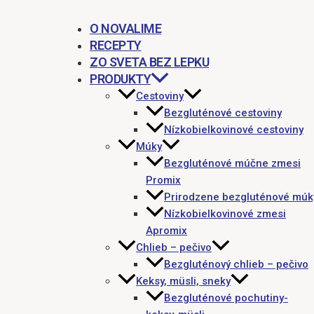
O NOVALIME
RECEPTY
ZO SVETA BEZ LEPKU
PRODUKTY
Cestoviny
Bezgluténové cestoviny
Nízkobielkovinové cestoviny
Múky
Bezgluténové múčne zmesi
Promix
Prirodzene bezgluténové múk
Nízkobielkovinové zmesi
Apromix
Chlieb – pečivo
Bezgluténový chlieb – pečivo
Keksy, müsli, sneky
Bezgluténové pochutiny-