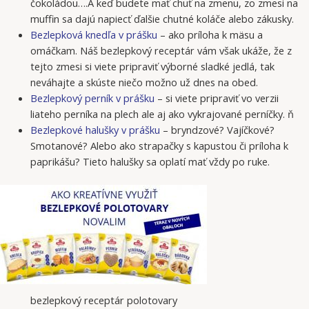
čokoládou….A keď budete mať chuť na zmenu, zo zmesi na
muffin sa dajú napiecť ďalšie chutné koláče alebo zákusky.
Bezlepková knedľa v prášku
– ako príloha k mäsu a
omáčkam. Náš bezlepkový receptár vám však ukáže, že z
tejto zmesi si viete pripraviť výborné sladké jedlá, tak
neváhajte a skúste niečo možno už dnes na obed.
Bezlepkový perník v prášku
– si viete pripraviť vo verzii
liateho perníka na plech ale aj ako vykrajované perníčky. ň
Bezlepkové halušky v prášku
– bryndzové? Vajíčkové?
Smotanové? Alebo ako strapačky s kapustou či príloha k
paprikášu? Tieto halušky sa oplatí mať vždy po ruke.
bezlepkový receptár polotovary