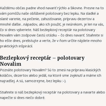
Každému občas padne vhod navariť rýchlo a šikovne. Presne na to
vám pomôžu naše obľúbené polotovary bez lepku. Na sladké a
slané varenie, na pečenie, zahusťovanie, prípravu dezertov a
mnohé ďalšie…nápadov, ako ich použiť, je neúrekom, je len na vás,
čo si dnes vyberiete. Náš bezlepkový receptár na polotovary
Novalim vám zodpovie častú otázku – čo dnes navariť. Stiahnite si
ho ešte dnes, prelistujte a verte, že v ňom určite nájdete mnoho
praktických inšpirácií.
Bezlepkový receptár – polotovary
Novalim
Poznáte polotovary Novalim? Sú to zmesi na prípravu klasických
koláčov, dezertov alebo jedál, na ktoré sme zvyknutí a máme ich
najradšej. A sú, samozrejme, bez lepku :-).
Stiahnite si náš bezlepkový receptár na polotovary a navarte alebo
napečte si dnes niečo dobré.