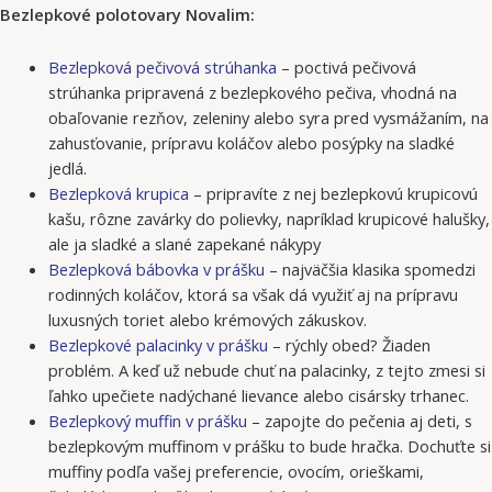
Bezlepkové polotovary Novalim:
Bezlepková pečivová strúhanka
– poctivá pečivová
strúhanka pripravená z bezlepkového pečiva, vhodná na
obaľovanie rezňov, zeleniny alebo syra pred vysmážaním, na
zahusťovanie, prípravu koláčov alebo posýpky na sladké
jedlá.
Bezlepková krupica
– pripravíte z nej bezlepkovú krupicovú
kašu, rôzne zavárky do polievky, napríklad krupicové halušky,
ale ja sladké a slané zapekané nákypy
Bezlepková bábovka v prášku
– najväčšia klasika spomedzi
rodinných koláčov, ktorá sa však dá využiť aj na prípravu
luxusných toriet alebo krémových zákuskov.
Bezlepkové palacinky v prášku
– rýchly obed? Žiaden
problém. A keď už nebude chuť na palacinky, z tejto zmesi si
ľahko upečiete nadýchané lievance alebo cisársky trhanec.
Bezlepkový muffin v prášku
– zapojte do pečenia aj deti, s
bezlepkovým muffinom v prášku to bude hračka. Dochuťte si
muffiny podľa vašej preferencie, ovocím, orieškami,