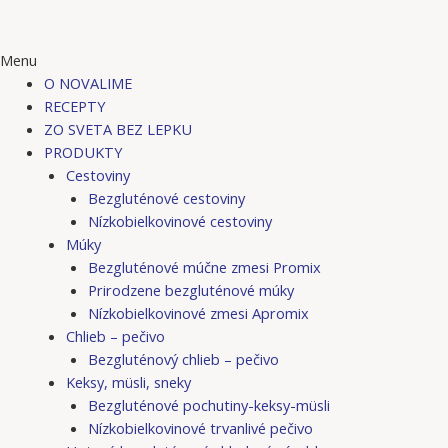
Menu
O NOVALIME
RECEPTY
ZO SVETA BEZ LEPKU
PRODUKTY
Cestoviny
Bezgluténové cestoviny
Nízkobielkovinové cestoviny
Múky
Bezgluténové múčne zmesi Promix
Prirodzene bezgluténové múky
Nízkobielkovinové zmesi Apromix
Chlieb – pečivo
Bezgluténový chlieb – pečivo
Keksy, müsli, sneky
Bezgluténové pochutiny-keksy-müsli
Nízkobielkovinové trvanlivé pečivo