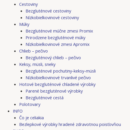
Cestoviny
Bezgluténové cestoviny
Nízkobielkovinové cestoviny
Múky
Bezgluténové múčne zmesi Promix
Prirodzene bezgluténové múky
Nízkobielkovinové zmesi Apromix
Chlieb – pečivo
Bezgluténový chlieb – pečivo
Keksy, müsli, sneky
Bezgluténové pochutiny-keksy-müsli
Nízkobielkovinové trvanlivé pečivo
Hotové bezgluténové chladené výrobky
Parené bezgluténové výrobky
Bezgluténové cestá
Polotovary
INFO
Čo je celiakia
Bezlepkové výrobky hradené zdravotnou poisťovňou