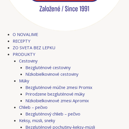
O NOVALIME
RECEPTY
ZO SVETA BEZ LEPKU
PRODUKTY
Cestoviny
Bezgluténové cestoviny
Nízkobielkovinové cestoviny
Múky
Bezgluténové múčne zmesi Promix
Prirodzene bezgluténové múky
Nízkobielkovinové zmesi Apromix
Chlieb – pečivo
Bezgluténový chlieb – pečivo
Keksy, müsli, sneky
Bezgluténové pochutiny-keksy-müsli