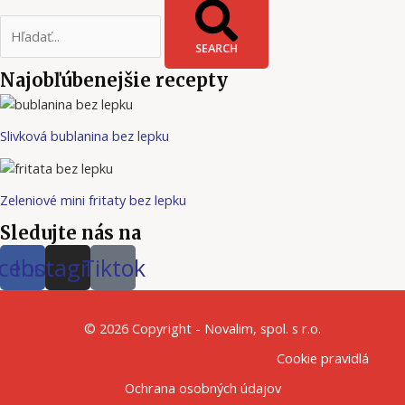
SEARCH
Najobľúbenejšie recepty
Slivková bublanina bez lepku
Zeleniové mini fritaty bez lepku
Sledujte nás na
cebook
Instagram
Tiktok
© 2026 Copyright - Novalim, spol. s r.o.
Cookie pravidlá
Ochrana osobných údajov