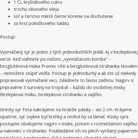
1 ČL kryštálového cukru
trochu olivového oleja
soľ a čerstvo mleté čierne korenie na dochutenie
za hrsť polničkového šalátu
Postup:
Vysmážaný syr je jedno z tých jednoduchších jedál. Aj v bezlepkovej
verzii. Keď siahnete po našom „vysmážacom kombe“ –
bezgluténová múka Promix UNI a bezgluténová strúhanka Novalim
– nemožete stúpiť vedľa. Postup je jednoduchý a ak ste už niekedy
pripravovali vysmážané veci, zvládnete to ľavou zadnou. Najprv si
pripravíme 3 suroviny na trojobal – každú do osobitnej misky.
Bezlepkovú múku, bezlepkovú strúhanku a vajíčko.
Grécky syr Feta nakrájame na hrubšie pásiky – asi 2 cm. Krájame
opatrne, syr zvykne byť krehký a mohol by sa lámať. Kúsky syra
postupne obaľujeme najprv v múke, potom v rozmiešanom vajíčku
a nakoniec v strúhanke. Poukladáme ich na plech vystlaný papierom
na pečenie a pokropíme alebo potrieme olivovým olejom.