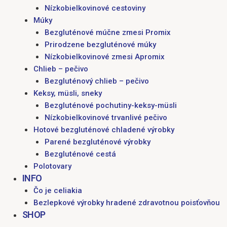
Nízkobielkovinové cestoviny
Múky
Bezgluténové múčne zmesi Promix
Prirodzene bezgluténové múky
Nízkobielkovinové zmesi Apromix
Chlieb – pečivo
Bezgluténový chlieb – pečivo
Keksy, müsli, sneky
Bezgluténové pochutiny-keksy-müsli
Nízkobielkovinové trvanlivé pečivo
Hotové bezgluténové chladené výrobky
Parené bezgluténové výrobky
Bezgluténové cestá
Polotovary
INFO
Čo je celiakia
Bezlepkové výrobky hradené zdravotnou poisťovňou
SHOP