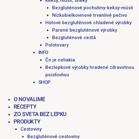
Keksy, müsli, sneky
Bezgluténové pochutiny-keksy-müsli
Nízkobielkovinové trvanlivé pečivo
Hotové bezgluténové chladené výrobky
Parené bezgluténové výrobky
Bezgluténové cestá
Polotovary
INFO
Čo je celiakia
Bezlepkové výrobky hradené zdravotnou
poisťovňou
SHOP
O NOVALIME
RECEPTY
ZO SVETA BEZ LEPKU
PRODUKTY
Cestoviny
Bezgluténové cestoviny