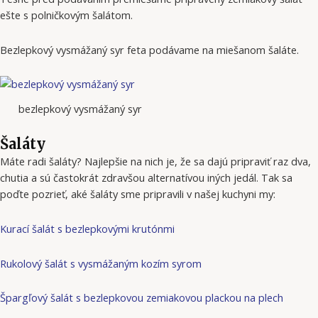
ešte s polničkovým šalátom.
Bezlepkový vysmážaný syr feta podávame na miešanom šaláte.
bezlepkový vysmážaný syr
Šaláty
Máte radi šaláty? Najlepšie na nich je, že sa dajú pripraviť raz dva,
chutia a sú častokrát zdravšou alternatívou iných jedál. Tak sa
poďte pozrieť, aké šaláty sme pripravili v našej kuchyni my:
Kurací šalát s bezlepkovými krutónmi
Rukolový šalát s vysmážaným kozím syrom
Špargľový šalát s bezlepkovou zemiakovou plackou na plech