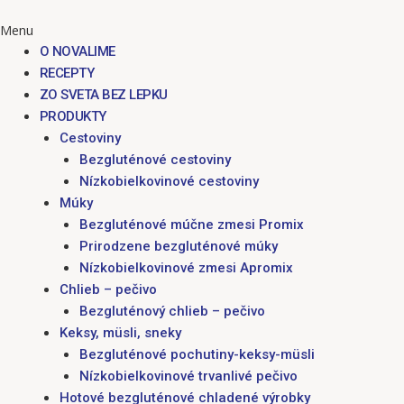
Menu
O NOVALIME
RECEPTY
ZO SVETA BEZ LEPKU
PRODUKTY
Cestoviny
Bezgluténové cestoviny
Nízkobielkovinové cestoviny
Múky
Bezgluténové múčne zmesi Promix
Prirodzene bezgluténové múky
Nízkobielkovinové zmesi Apromix
Chlieb – pečivo
Bezgluténový chlieb – pečivo
Keksy, müsli, sneky
Bezgluténové pochutiny-keksy-müsli
Nízkobielkovinové trvanlivé pečivo
Hotové bezgluténové chladené výrobky