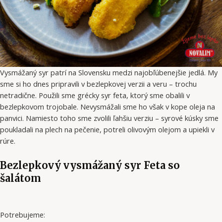
Vysmážaný syr patrí na Slovensku medzi najobľúbenejšie jedlá. My
sme si ho dnes pripravili v bezlepkovej verzii a veru – trochu
netradične. Použili sme grécky syr feta, ktorý sme obalili v
bezlepkovom trojobale. Nevysmážali sme ho však v kope oleja na
panvici. Namiesto toho sme zvolili ľahšiu verziu – syrové kúsky sme
poukladali na plech na pečenie, potreli olivovým olejom a upiekli v
rúre.
Bezlepkový vysmážaný syr Feta so
šalátom
Potrebujeme: