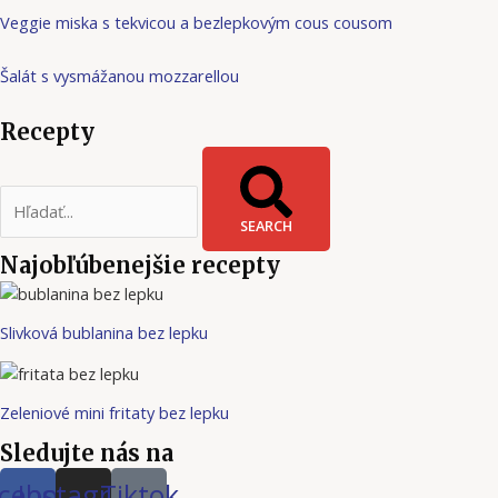
Veggie miska s tekvicou a bezlepkovým cous cousom
Šalát s vysmážanou mozzarellou
Recepty
SEARCH
Najobľúbenejšie recepty
Slivková bublanina bez lepku
Zeleniové mini fritaty bez lepku
Sledujte nás na
cebook
Instagram
Tiktok