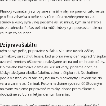
Klasický vysmážaný syr by sme smažili v oleji na panvici, táto verzia
je o čosi zdravšia a pečie sa v rúre. Rúru rozohrejeme na 200
stuňov a kúsky syra v nej pečieme asi 20 minút, kým sa nesfarbia
do zlatohneda. Počas pečenia môžu kúsky syra popraskať, ale na
chuti im to neuberie.
Príprava šalátu
Kým sa syr pečie, pripravíme si šalát. Ako sme uviedli vyššie,
zemiakový šalát chutí lepšie, keď je pripravený deň vopred. V šupke
uvarené zemiaky ošúpeme a nakrájame asi na pol cm hrubé plátky.
Do malého kastrólika dáme asi 200 ml vody, pridáme ocot, na
kúsky nakrájanú cibuľku šalotku, cukor a štipku soli. Dochutíme
podľa vlastnej chuti tak, aby bol nálev sladkokyslý. Privedieme do
varu a varíme asi 5 minút. Potom necháme vychladnúť. Studeným
nálevom zalejeme pripravené zemiaky, dobre premiešame a
dochutíme soľou a mletým čiernym korením.
Tesne pred podávaním premiešame pripravený zemiakový šalát