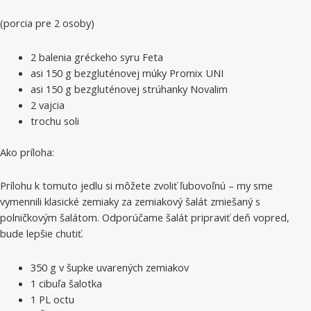
(porcia pre 2 osoby)
2 balenia gréckeho syru Feta
asi 150 g bezgluténovej múky Promix UNI
asi 150 g bezgluténovej strúhanky Novalim
2 vajcia
trochu soli
Ako príloha:
Prílohu k tomuto jedlu si môžete zvoliť ľubovoľnú – my sme
vymennili klasické zemiaky za zemiakový šalát zmiešaný s
polničkovým šalátom. Odporúčame šalát pripraviť deň vopred,
bude lepšie chutiť.
350 g v šupke uvarených zemiakov
1 cibuľa šalotka
1 PL octu