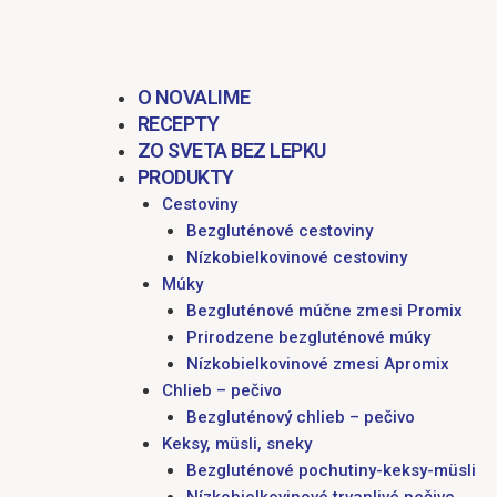
obsah
O NOVALIME
RECEPTY
ZO SVETA BEZ LEPKU
PRODUKTY
Cestoviny
Bezgluténové cestoviny
Nízkobielkovinové cestoviny
Múky
Bezgluténové múčne zmesi Promix
Prirodzene bezgluténové múky
Nízkobielkovinové zmesi Apromix
Chlieb – pečivo
Bezgluténový chlieb – pečivo
Keksy, müsli, sneky
Bezgluténové pochutiny-keksy-müsli