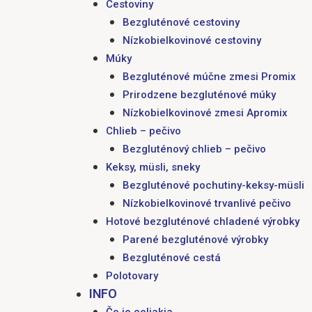
Cestoviny
Bezgluténové cestoviny
Nízkobielkovinové cestoviny
Múky
Bezgluténové múčne zmesi Promix
Prirodzene bezgluténové múky
Nízkobielkovinové zmesi Apromix
Chlieb – pečivo
Bezgluténový chlieb – pečivo
Keksy, müsli, sneky
Bezgluténové pochutiny-keksy-müsli
Nízkobielkovinové trvanlivé pečivo
Hotové bezgluténové chladené výrobky
Parené bezgluténové výrobky
Bezgluténové cestá
Polotovary
INFO
Čo je celiakia