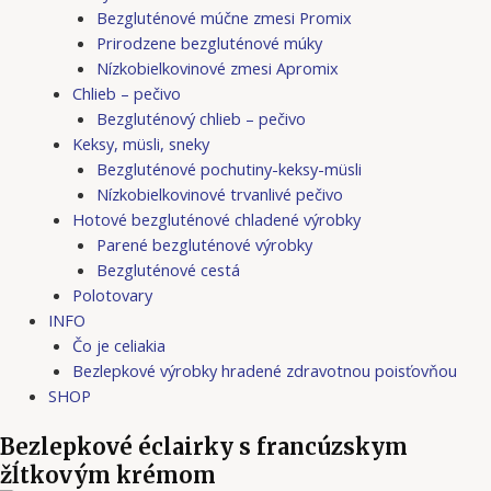
Bezgluténové múčne zmesi Promix
Prirodzene bezgluténové múky
Nízkobielkovinové zmesi Apromix
Chlieb – pečivo
Bezgluténový chlieb – pečivo
Keksy, müsli, sneky
Bezgluténové pochutiny-keksy-müsli
Nízkobielkovinové trvanlivé pečivo
Hotové bezgluténové chladené výrobky
Parené bezgluténové výrobky
Bezgluténové cestá
Polotovary
INFO
Čo je celiakia
Bezlepkové výrobky hradené zdravotnou poisťovňou
SHOP
Bezlepkové éclairky s francúzskym
žĺtkovým krémom