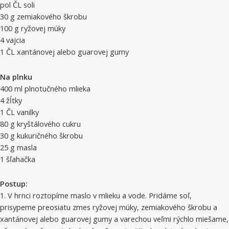
pol ČL soli
30 g zemiakového škrobu
100 g ryžovej múky
4 vajcia
1 ČL xantánovej alebo guarovej gumy
Na plnku
400 ml plnotučného mlieka
4 žĺtky
1 ČL vanilky
80 g kryštálového cukru
30 g kukuričného škrobu
25 g masla
1 šľahačka
Postup:
1. V hrnci roztopíme maslo v mlieku a vode. Pridáme soľ,
prisypeme preosiatu zmes ryžovej múky, zemiakového škrobu a
xantánovej alebo guarovej gumy a varechou veľmi rýchlo miešame,