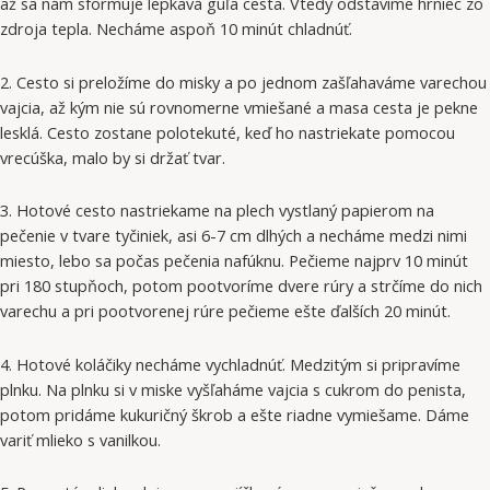
až sa nám sformuje lepkavá guľa cesta. Vtedy odstavíme hrniec zo
zdroja tepla. Necháme aspoň 10 minút chladnúť.
2. Cesto si preložíme do misky a po jednom zašľahaváme varechou
vajcia, až kým nie sú rovnomerne vmiešané a masa cesta je pekne
lesklá. Cesto zostane polotekuté, keď ho nastriekate pomocou
vrecúška, malo by si držať tvar.
3. Hotové cesto nastriekame na plech vystlaný papierom na
pečenie v tvare tyčiniek, asi 6-7 cm dlhých a necháme medzi nimi
miesto, lebo sa počas pečenia nafúknu. Pečieme najprv 10 minút
pri 180 stupňoch, potom pootvoríme dvere rúry a strčíme do nich
varechu a pri pootvorenej rúre pečieme ešte ďalších 20 minút.
4. Hotové koláčiky necháme vychladnúť. Medzitým si pripravíme
plnku. Na plnku si v miske vyšľaháme vajcia s cukrom do penista,
potom pridáme kukuričný škrob a ešte riadne vymiešame. Dáme
variť mlieko s vanilkou.