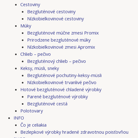
Cestoviny
Bezgluténové cestoviny
Nízkobielkovinové cestoviny
Múky
Bezgluténové múčne zmesi Promix
Prirodzene bezgluténové múky
Nízkobielkovinové zmesi Apromix
Chlieb – pečivo
Bezgluténový chlieb – pečivo
Keksy, müsli, sneky
Bezgluténové pochutiny-keksy-müsli
Nízkobielkovinové trvanlivé pečivo
Hotové bezgluténové chladené výrobky
Parené bezgluténové výrobky
Bezgluténové cestá
Polotovary
INFO
Čo je celiakia
Bezlepkové výrobky hradené zdravotnou poisťovňou