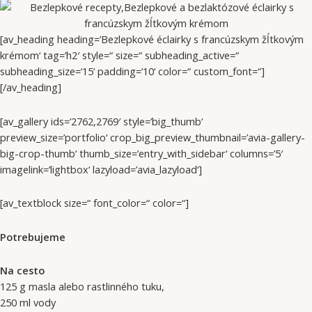
[av_heading heading=’Bezlepkové éclairky s francúzskym žĺtkovým
krémom‘ tag=’h2′ style=“ size=“ subheading_active=“
subheading_size=’15‘ padding=’10‘ color=“ custom_font=“]
[/av_heading]
[av_gallery ids=’2762,2769′ style=’big_thumb‘
preview_size=’portfolio‘ crop_big_preview_thumbnail=’avia-gallery-
big-crop-thumb‘ thumb_size=’entry_with_sidebar‘ columns=’5′
imagelink=’lightbox‘ lazyload=’avia_lazyload‘]
[av_textblock size=“ font_color=“ color=“]
Potrebujeme
Na cesto
125 g masla alebo rastlinného tuku,
250 ml vody