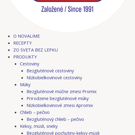
O NOVALIME
RECEPTY
ZO SVETA BEZ LEPKU
PRODUKTY
Cestoviny
Bezgluténové cestoviny
Nízkobielkovinové cestoviny
Múky
Bezgluténové múčne zmesi Promix
Prirodzene bezgluténové múky
Nízkobielkovinové zmesi Apromix
Chlieb – pečivo
Bezgluténový chlieb – pečivo
Keksy, müsli, sneky
Bezgluténové pochutiny-keksy-müsli