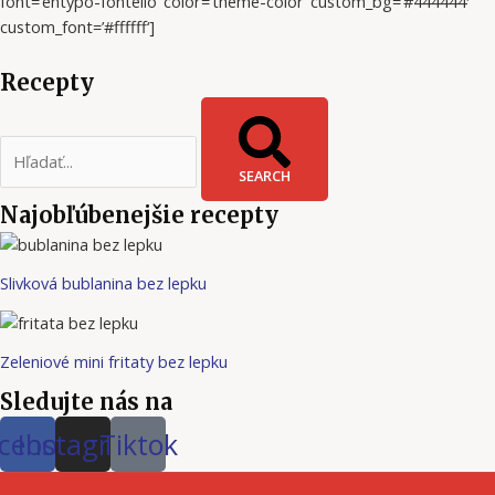
font=’entypo-fontello‘ color=’theme-color‘ custom_bg=’#444444′
custom_font=’#ffffff‘]
Recepty
SEARCH
Najobľúbenejšie recepty
Slivková bublanina bez lepku
Zeleniové mini fritaty bez lepku
Sledujte nás na
cebook
Instagram
Tiktok