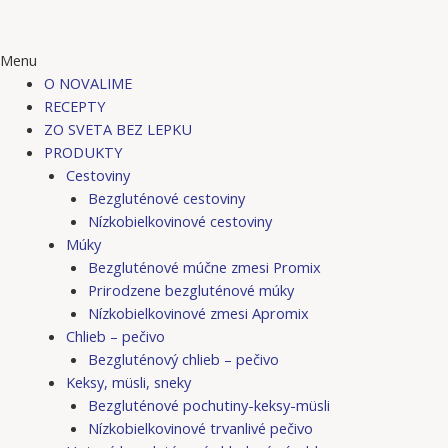
Menu
O NOVALIME
RECEPTY
ZO SVETA BEZ LEPKU
PRODUKTY
Cestoviny
Bezgluténové cestoviny
Nízkobielkovinové cestoviny
Múky
Bezgluténové múčne zmesi Promix
Prirodzene bezgluténové múky
Nízkobielkovinové zmesi Apromix
Chlieb – pečivo
Bezgluténový chlieb – pečivo
Keksy, müsli, sneky
Bezgluténové pochutiny-keksy-müsli
Nízkobielkovinové trvanlivé pečivo