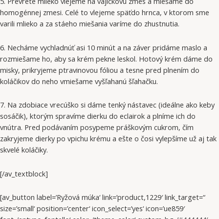
5. Prevreté mlieko vlejeme na vajíčkovú zmes a miešame do
homogénnej zmesi. Celé to vlejeme späťdo hrnca, v ktorom sme
varili mlieko a za stáeho miešania varíme do zhustnutia.
6. Necháme vychladnúť asi 10 minút a na záver pridáme maslo a
rozmiešame ho, aby sa krém pekne leskol. Hotový krém dáme do
misky, prikryjeme ptravinovou fóliou a tesne pred plnením do
koláčikov do neho vmiešame vyšľahanú šľahačku.
7. Na zdobiace vrecúško si dáme tenký nástavec (ideálne ako keby
sosáčik), ktorým spravíme dierku do eclairok a plníme ich do
vnútra. Pred podávaním posypeme práškovým cukrom, čím
zakryjeme dierky po vpichu krému a ešte o čosi vylepšíme už aj tak
skvelé koláčiky.
[/av_textblock]
[av_button label=’Ryžová múka‘ link=’product,1229′ link_target=“
size=’small‘ position=’center‘ icon_select=’yes‘ icon=’ue859′