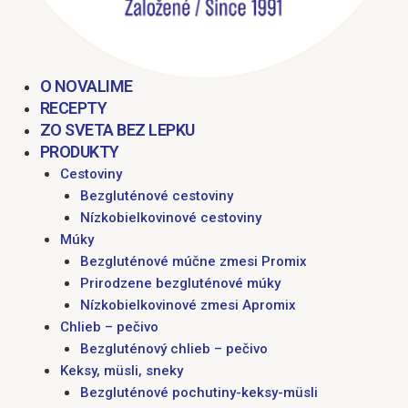
O NOVALIME
RECEPTY
ZO SVETA BEZ LEPKU
PRODUKTY
Cestoviny
Bezgluténové cestoviny
Nízkobielkovinové cestoviny
Múky
Bezgluténové múčne zmesi Promix
Prirodzene bezgluténové múky
Nízkobielkovinové zmesi Apromix
Chlieb – pečivo
Bezgluténový chlieb – pečivo
Keksy, müsli, sneky
Bezgluténové pochutiny-keksy-müsli