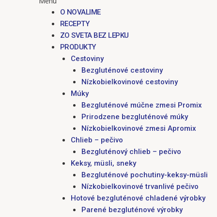
Menu
O NOVALIME
RECEPTY
ZO SVETA BEZ LEPKU
PRODUKTY
Cestoviny
Bezgluténové cestoviny
Nízkobielkovinové cestoviny
Múky
Bezgluténové múčne zmesi Promix
Prirodzene bezgluténové múky
Nízkobielkovinové zmesi Apromix
Chlieb – pečivo
Bezgluténový chlieb – pečivo
Keksy, müsli, sneky
Bezgluténové pochutiny-keksy-müsli
Nízkobielkovinové trvanlivé pečivo
Hotové bezgluténové chladené výrobky
Parené bezgluténové výrobky