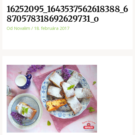
16252095_1643537562618388_6
870578318692629731_o
Od
Novalim
/
18. februára 2017