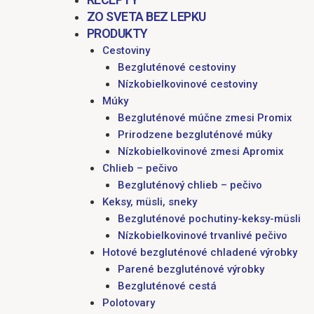
ZO SVETA BEZ LEPKU
PRODUKTY
Cestoviny
Bezgluténové cestoviny
Nízkobielkovinové cestoviny
Múky
Bezgluténové múčne zmesi Promix
Prirodzene bezgluténové múky
Nízkobielkovinové zmesi Apromix
Chlieb – pečivo
Bezgluténový chlieb – pečivo
Keksy, müsli, sneky
Bezgluténové pochutiny-keksy-müsli
Nízkobielkovinové trvanlivé pečivo
Hotové bezgluténové chladené výrobky
Parené bezgluténové výrobky
Bezgluténové cestá
Polotovary