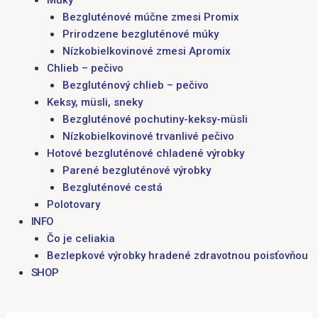
Múky
Bezgluténové múčne zmesi Promix
Prirodzene bezgluténové múky
Nízkobielkovinové zmesi Apromix
Chlieb – pečivo
Bezgluténový chlieb – pečivo
Keksy, müsli, sneky
Bezgluténové pochutiny-keksy-müsli
Nízkobielkovinové trvanlivé pečivo
Hotové bezgluténové chladené výrobky
Parené bezgluténové výrobky
Bezgluténové cestá
Polotovary
INFO
Čo je celiakia
Bezlepkové výrobky hradené zdravotnou poisťovňou
SHOP