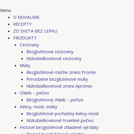
Menu
O NOVALIME
RECEPTY
ZO SVETA BEZ LEPKU
PRODUKTY
Cestoviny
Bezgluténové cestoviny
Nízkobielkovinové cestoviny
Múky
Bezgluténové múčne zmesi Promix
Prirodzene bezgluténové múky
Nízkobielkovinové zmesi Apromix
Chlieb – pečivo
Bezgluténový chlieb – pečivo
Keksy, müsli, sneky
Bezgluténové pochutiny-keksy-müsli
Nízkobielkovinové trvanlivé pečivo
Hotové bezgluténové chladené výrobky
Parené bezgluténové výrobky