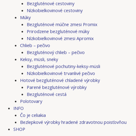
Bezgluténové cestoviny
Nízkobielkovinové cestoviny
Múky
Bezgluténové múčne zmesi Promix
Prirodzene bezgluténové múky
Nízkobielkovinové zmesi Apromix
Chlieb – pečivo
Bezgluténový chlieb – pečivo
Keksy, müsli, sneky
Bezgluténové pochutiny-keksy-müsli
Nízkobielkovinové trvanlivé pečivo
Hotové bezgluténové chladené výrobky
Parené bezgluténové výrobky
Bezgluténové cestá
Polotovary
INFO
Čo je celiakia
Bezlepkové výrobky hradené zdravotnou poisťovňou
SHOP