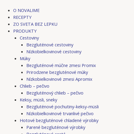
Preskočiť
na
O NOVALIME
obsah
RECEPTY
ZO SVETA BEZ LEPKU
PRODUKTY
Cestoviny
Bezgluténové cestoviny
Nízkobielkovinové cestoviny
Múky
Bezgluténové múčne zmesi Promix
Prirodzene bezgluténové múky
Nízkobielkovinové zmesi Apromix
Chlieb – pečivo
Bezgluténový chlieb – pečivo
Keksy, müsli, sneky
Bezgluténové pochutiny-keksy-müsli
Nízkobielkovinové trvanlivé pečivo
Hotové bezgluténové chladené výrobky
Parené bezgluténové výrobky