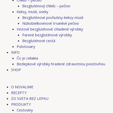
Bezgluténový chlieb – pečivo
Keksy, müsli, sneky
Bezgluténové pochutiny-keksy-müsli
Nízkobielkovinové trvanlivé pečivo
Hotové bezgluténové chladené výrobky
Parené bezgluténové výrobky
Bezgluténové cestá
Polotovary
INFO
Čo je celiakia
Bezlepkové výrobky hradené zdravotnou poisťovňou
SHOP
O NOVALIME
RECEPTY
ZO SVETA BEZ LEPKU
PRODUKTY
Cestoviny