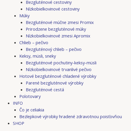
Bezgluténové cestoviny
Nízkobielkovinové cestoviny
Múky
Bezgluténové múčne zmesi Promix
Prirodzene bezgluténové múky
Nízkobielkovinové zmesi Apromix
Chlieb – pečivo
Bezgluténový chlieb – pečivo
Keksy, müsli, sneky
Bezgluténové pochutiny-keksy-müsli
Nízkobielkovinové trvanlivé pečivo
Hotové bezgluténové chladené výrobky
Parené bezgluténové výrobky
Bezgluténové cestá
Polotovary
INFO
Čo je celiakia
Bezlepkové výrobky hradené zdravotnou poisťovňou
SHOP