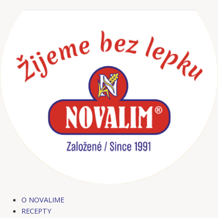
Preskočiť
na
obsah
O NOVALIME
RECEPTY