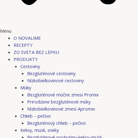
Menu
O NOVALIME
RECEPTY
ZO SVETA BEZ LEPKU
PRODUKTY
Cestoviny
Bezgluténové cestoviny
Nízkobielkovinové cestoviny
Múky
Bezgluténové múčne zmesi Promix
Prirodzene bezgluténové múky
Nízkobielkovinové zmesi Apromix
Chlieb – pečivo
Bezgluténový chlieb – pečivo
Keksy, müsli, sneky
Bezgluténové pochutiny-keksy-müsli