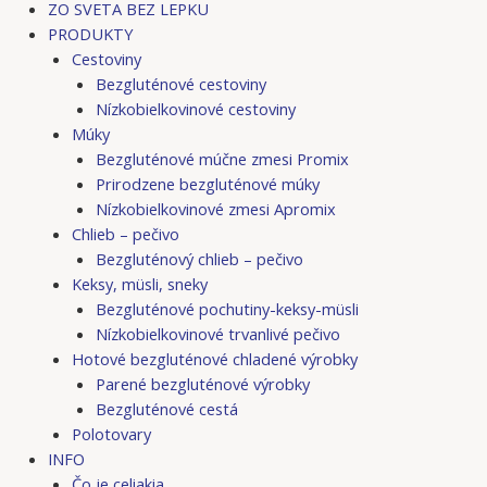
ZO SVETA BEZ LEPKU
PRODUKTY
Cestoviny
Bezgluténové cestoviny
Nízkobielkovinové cestoviny
Múky
Bezgluténové múčne zmesi Promix
Prirodzene bezgluténové múky
Nízkobielkovinové zmesi Apromix
Chlieb – pečivo
Bezgluténový chlieb – pečivo
Keksy, müsli, sneky
Bezgluténové pochutiny-keksy-müsli
Nízkobielkovinové trvanlivé pečivo
Hotové bezgluténové chladené výrobky
Parené bezgluténové výrobky
Bezgluténové cestá
Polotovary
INFO
Čo je celiakia