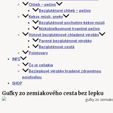
Chlieb – pečivo
Bezgluténový chlieb – pečivo
Keksy, müsli, sneky
Bezgluténové pochutiny-keksy-müsli
Nízkobielkovinové trvanlivé pečivo
Hotové bezgluténové chladené výrobky
Parené bezgluténové výrobky
Bezgluténové cestá
Polotovary
INFO
Čo je celiakia
Bezlepkové výrobky hradené zdravotnou
poisťovňou
SHOP
Guľky zo zemiakového cesta bez lepku