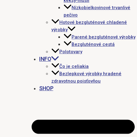
keksy-müsli
Nízkobielkovinové trvanlivé
pečivo
Hotové bezgluténové chladené
výrobky
Parené bezgluténové výrobky
Bezgluténové cestá
Polotovary
INFO
Čo je celiakia
Bezlepkové výrobky hradené
zdravotnou poisťovňou
SHOP