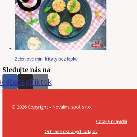
Zeleniové mini fritaty bez lepku
Sledujte nás na
acebook
Instagram
Tiktok
© 2026 Copyright - Novalim, spol. s r.o.
Cookie pravidlá
Ochrana osobných údajov