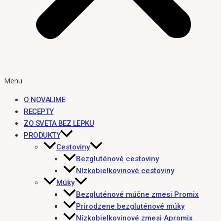
Menu
O NOVALIME
RECEPTY
ZO SVETA BEZ LEPKU
PRODUKTY
Cestoviny
Bezgluténové cestoviny
Nízkobielkovinové cestoviny
Múky
Bezgluténové múčne zmesi Promix
Prirodzene bezgluténové múky
Nízkobielkovinové zmesi Apromix