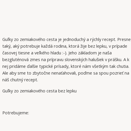
Guľky zo zemiakového cesta je jednoduchý a rýchly recept. Presne
taký, aký potrebuje každá rodina, ktorá žije bez lepku, v prípade
časovej tiesne a veľkého hladu :-). Jeho základom je naša
bezgluténová zmes na prípravu slovenských halušiek v prášku. A k
nej pridáme ďalšie typické prísady, ktoré nám všetkým tak chutia.
Ale aby sme to zbytočne nenaťahovali, poďme sa spou pozrieť na
náš chutný recept.
Guľky zo zemiakového cesta bez lepku
Potrebujeme: