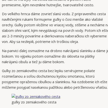
premiesime, kým nevznikne hutnejšie, tvarovateľné cesto.
Do veľkého hrnca dáme zovrieť slanú vodu. Z pripraveného cesta
navlhčenými rukami formujeme guľky o čosi menšie ako vlašské
orechy. Guľky potom vložíme vo vriacej vody, stíšime a necháme n
slabom ohni variť, kým nevyplávajú na povrch vody. Potom ich ešt
asi 2-3 minúty povaríme a dierkovanou naberačkou ich vyberieme
von. Aby sa nezlepili, potrieme ich troškou oleja.
Na panvici ďalej osmazíme na drobno nakrájanú slaninku a dáme j
bokom. Vo výpeku potom osmažíme do sklovita na plátky
nakrájanú cibuľu a tiež ju dáme bokom.
Guľky zo zemiakového cesta bez lepku servírujeme poliate
rozmiešanou a soľou dochutenou kyslou smotanou, ktorú
posypeme opraženou cibuľkou a slaninkou. Na ozdobenie ich ešte
môžeme posypať nasekanou pažítkou alebo petržlenovou vňaťou.
guľky zo zemiakového cesta