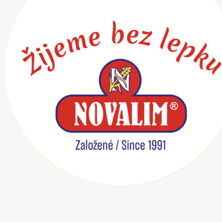
Preskočiť
na
obsah