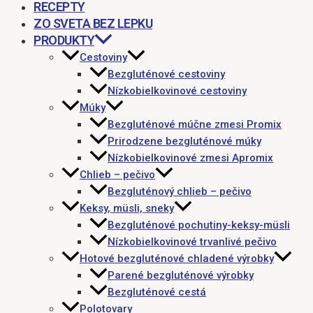
RECEPTY
ZO SVETA BEZ LEPKU
PRODUKTY
Cestoviny
Bezgluténové cestoviny
Nízkobielkovinové cestoviny
Múky
Bezgluténové múčne zmesi Promix
Prirodzene bezgluténové múky
Nízkobielkovinové zmesi Apromix
Chlieb – pečivo
Bezgluténový chlieb – pečivo
Keksy, müsli, sneky
Bezgluténové pochutiny-keksy-müsli
Nízkobielkovinové trvanlivé pečivo
Hotové bezgluténové chladené výrobky
Parené bezgluténové výrobky
Bezgluténové cestá
Polotovary