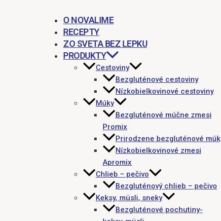
O NOVALIME
RECEPTY
ZO SVETA BEZ LEPKU
PRODUKTY
Cestoviny
Bezgluténové cestoviny
Nízkobielkovinové cestoviny
Múky
Bezgluténové múčne zmesi
Promix
Prirodzene bezgluténové múk
Nízkobielkovinové zmesi
Apromix
Chlieb – pečivo
Bezgluténový chlieb – pečivo
Keksy, müsli, sneky
Bezgluténové pochutiny-