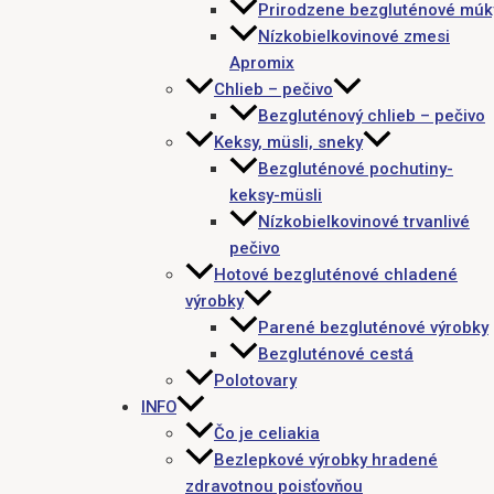
Prirodzene bezgluténové múk
Nízkobielkovinové zmesi
Apromix
Chlieb – pečivo
Bezgluténový chlieb – pečivo
Keksy, müsli, sneky
Bezgluténové pochutiny-
keksy-müsli
Nízkobielkovinové trvanlivé
pečivo
Hotové bezgluténové chladené
výrobky
Parené bezgluténové výrobky
Bezgluténové cestá
Polotovary
INFO
Čo je celiakia
Bezlepkové výrobky hradené
zdravotnou poisťovňou