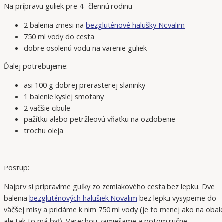
Na prípravu guliek pre 4- člennú rodinu
2 balenia zmesi na
bezgluténové halušky Novalim
750 ml vody do cesta
dobre osolenú vodu na varenie guliek
Ďalej potrebujeme:
asi 100 g dobrej prerastenej slaninky
1 balenie kyslej smotany
2 väčšie cibule
pažítku alebo petržleovú vňaťku na ozdobenie
trochu oleja
Postup:
Najprv si pripravíme guľky zo zemiakového cesta bez lepku. Dve
balenia
bezgluténových halušiek Novalim
bez lepku vysypeme do
väčšej misy a pridáme k nim 750 ml vody (je to menej ako na obal
ale tak to má byť). Varechou zamiešame a potom ručne