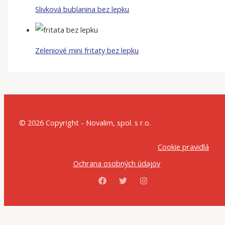
Slivková bublanina bez lepku
Zeleniové mini fritaty bez lepku
© 2026 Copyright - Novalim, spol. s r.o.
Cookie pravidlá
Ochrana osobných údajov