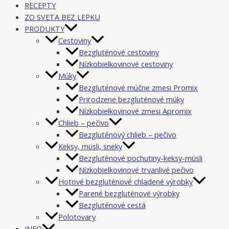
RECEPTY
ZO SVETA BEZ LEPKU
PRODUKTY
Cestoviny
Bezgluténové cestoviny
Nízkobielkovinové cestoviny
Múky
Bezgluténové múčne zmesi Promix
Prirodzene bezgluténové múky
Nízkobielkovinové zmesi Apromix
Chlieb – pečivo
Bezgluténový chlieb – pečivo
Keksy, müsli, sneky
Bezgluténové pochutiny-keksy-müsli
Nízkobielkovinové trvanlivé pečivo
Hotové bezgluténové chladené výrobky
Parené bezgluténové výrobky
Bezgluténové cestá
Polotovary
INFO