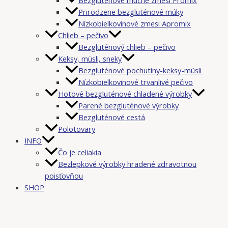
Prirodzene bezgluténové múky
Nízkobielkovinové zmesi Apromix
Chlieb – pečivo
Bezgluténový chlieb – pečivo
Keksy, müsli, sneky
Bezgluténové pochutiny-keksy-müsli
Nízkobielkovinové trvanlivé pečivo
Hotové bezgluténové chladené výrobky
Parené bezgluténové výrobky
Bezgluténové cestá
Polotovary
INFO
Čo je celiakia
Bezlepkové výrobky hradené zdravotnou
poisťovňou
SHOP