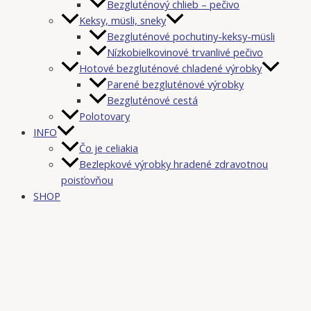
Bezgluténový chlieb – pečivo
Keksy, müsli, sneky
Bezgluténové pochutiny-keksy-müsli
Nízkobielkovinové trvanlivé pečivo
Hotové bezgluténové chladené výrobky
Parené bezgluténové výrobky
Bezgluténové cestá
Polotovary
INFO
Čo je celiakia
Bezlepkové výrobky hradené zdravotnou
poisťovňou
SHOP