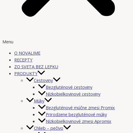
Menu
O NOVALIME
RECEPTY
ZO SVETA BEZ LEPKU
PRODUKTY
Cestoviny
Bezgluténové cestoviny
Nízkobielkovinové cestoviny
Múky
Bezgluténové múčne zmesi Promix
Prirodzene bezgluténové múky
Nízkobielkovinové zmesi Apromix
Chlieb – pečivo