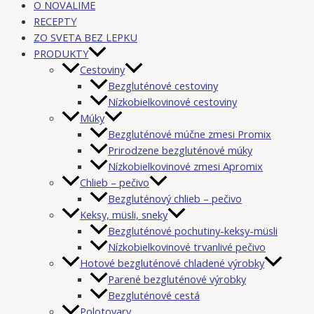
O NOVALIME
RECEPTY
ZO SVETA BEZ LEPKU
PRODUKTY
Cestoviny
Bezgluténové cestoviny
Nízkobielkovinové cestoviny
Múky
Bezgluténové múčne zmesi Promix
Prirodzene bezgluténové múky
Nízkobielkovinové zmesi Apromix
Chlieb – pečivo
Bezgluténový chlieb – pečivo
Keksy, müsli, sneky
Bezgluténové pochutiny-keksy-müsli
Nízkobielkovinové trvanlivé pečivo
Hotové bezgluténové chladené výrobky
Parené bezgluténové výrobky
Bezgluténové cestá
Polotovary