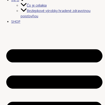
Čo je celiakia
Bezlepkové výrobky hradené zdravotnou
poisťovňou
SHOP