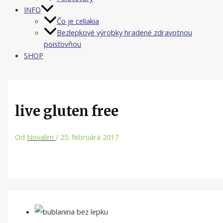
INFO
Čo je celiakia
Bezlepkové výrobky hradené zdravotnou
poisťovňou
SHOP
live gluten free
Od
Novalim
/
25. februára 2017