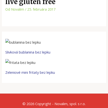
live gluten free
Od
Novalim
/
25. februára 2017
Slivková bublanina bez lepku
Zeleniové mini fritaty bez lepku
© 2026 Copyright - Novalim, spol. s r.o.