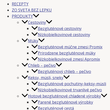
RECEPTY
ZO SVETA BEZ LEPKU
PRODUKTY
Cestoviny
Bezgluténové cestoviny
Nízkobielkovinové cestoviny
Múky
Bezgluténové múčne zmesi Promix
Prirodzene bezgluténové múky
Nízkobielkovinové zmesi Apromix
Chlieb – pečivo
Bezgluténový chlieb – pečivo
Keksy, müsli, sneky
Bezgluténové pochutiny-keksy-müsli
Nízkobielkovinové trvanlivé pečivo
Hotové bezgluténové chladené výrobky
Parené bezgluténové výrobky
Bezgluténové cestá