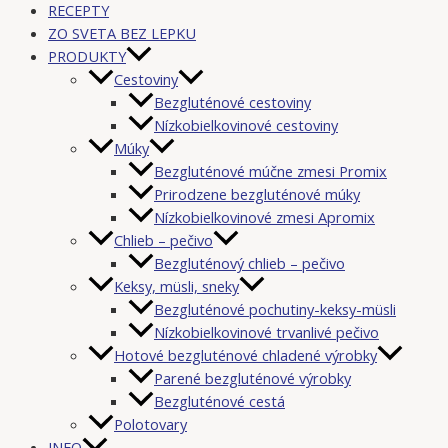
RECEPTY
ZO SVETA BEZ LEPKU
PRODUKTY
Cestoviny
Bezgluténové cestoviny
Nízkobielkovinové cestoviny
Múky
Bezgluténové múčne zmesi Promix
Prirodzene bezgluténové múky
Nízkobielkovinové zmesi Apromix
Chlieb – pečivo
Bezgluténový chlieb – pečivo
Keksy, müsli, sneky
Bezgluténové pochutiny-keksy-müsli
Nízkobielkovinové trvanlivé pečivo
Hotové bezgluténové chladené výrobky
Parené bezgluténové výrobky
Bezgluténové cestá
Polotovary
INFO