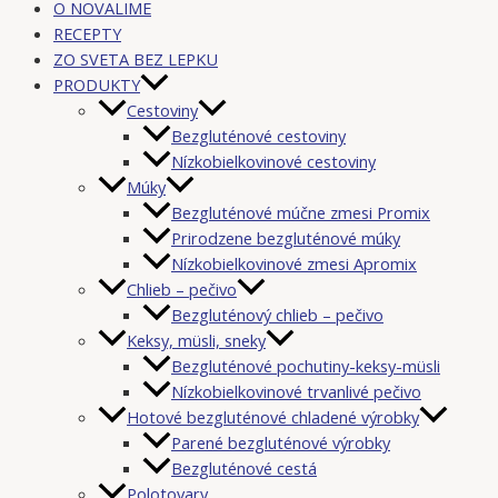
O NOVALIME
RECEPTY
ZO SVETA BEZ LEPKU
PRODUKTY
Cestoviny
Bezgluténové cestoviny
Nízkobielkovinové cestoviny
Múky
Bezgluténové múčne zmesi Promix
Prirodzene bezgluténové múky
Nízkobielkovinové zmesi Apromix
Chlieb – pečivo
Bezgluténový chlieb – pečivo
Keksy, müsli, sneky
Bezgluténové pochutiny-keksy-müsli
Nízkobielkovinové trvanlivé pečivo
Hotové bezgluténové chladené výrobky
Parené bezgluténové výrobky
Bezgluténové cestá
Polotovary