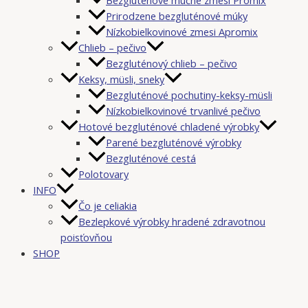
Prirodzene bezgluténové múky
Nízkobielkovinové zmesi Apromix
Chlieb – pečivo
Bezgluténový chlieb – pečivo
Keksy, müsli, sneky
Bezgluténové pochutiny-keksy-müsli
Nízkobielkovinové trvanlivé pečivo
Hotové bezgluténové chladené výrobky
Parené bezgluténové výrobky
Bezgluténové cestá
Polotovary
INFO
Čo je celiakia
Bezlepkové výrobky hradené zdravotnou
poisťovňou
SHOP