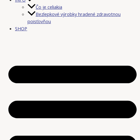
Čo je celiakia
Bezlepkové výrobky hradené zdravotnou
poisťovňou
SHOP