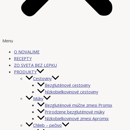
Menu
O NOVALIME
RECEPTY
ZO SVETA BEZ LEPKU
PRODUKTY
Cestoviny
Bezgluténové cestoviny
Nízkobielkovinové cestoviny
Múky
Bezgluténové múčne zmesi Promix
Prirodzene bezgluténové múky
Nízkobielkovinové zmesi Apromix
Chlieb – pečivo