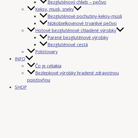
Bezgluténový chlieb – pečivo
Keksy, müsli, sneky
Bezgluténové pochutiny-keksy-müsli
Nízkobielkovinové trvanlivé pečivo
Hotové bezgluténové chladené výrobky
Parené bezgluténové výrobky
Bezgluténové cestá
Polotovary
INFO
Čo je celiakia
Bezlepkové výrobky hradené zdravotnou
poisťovňou
SHOP