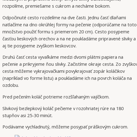
rozpolíme, premiešame s cukrom a necháme bokom.
Odpočinuté cesto rozdelíme na dve časti. Jednu časť dlaňami
natlačíme na dno okrúhlej formy na pečenie (odporúčame na toto
množstvo použiť formu s priemerom 20 cm). Cesto posypeme
časťou lieskových orechov a na ne poukladáme pripravené slivky a
aj tie posypeme zvyškom lieskovcov.
Druhú časť cesta vyvaľkáme medzi dvomi plátmi papiera na
pečenie a prikryjeme ňou slivky. Začistíme okraje cesta. Zo zvyško
cesta môžeme vykrajovačkami povykrajovať zopár koláčikov
(napríklad vo forme listu) a poukladáme ich na povrch koláča na
ozdobu.
Pred pečením koláč potrieme rozšľahaným vajíčkom.
Slivkový bezlepkový koláč pečieme v rozohriatej rúre na 180
stupňov asi 25-30 minút.
Podávame vychladnutý, môžeme posypať práškovým cukrom.