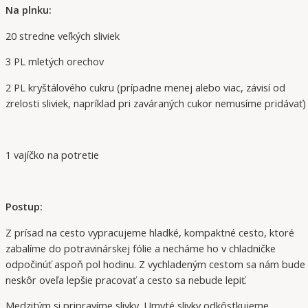
Na plnku:
20 stredne veľkých sliviek
3 PL mletých orechov
2 PL kryštálového cukru (prípadne menej alebo viac, závisí od
zrelosti sliviek, napríklad pri zaváraných cukor nemusíme pridávať)
1 vajíčko na potretie
Postup:
Z prísad na cesto vypracujeme hladké, kompaktné cesto, ktoré
zabalíme do potravinárskej fólie a necháme ho v chladničke
odpočinúť aspoň pol hodinu. Z vychladeným cestom sa nám bude
neskôr oveľa lepšie pracovať a cesto sa nebude lepiť.
Medzitým si pripravíme slivky. Umyté slivky odkôstkujeme,