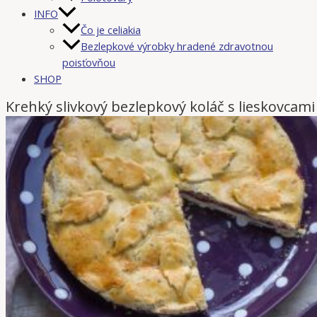
INFO
Čo je celiakia
Bezlepkové výrobky hradené zdravotnou
poisťovňou
SHOP
Krehký slivkový bezlepkový koláč s lieskovcami