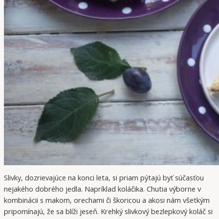
Slivky, dozrievajúce na konci leta, si priam pýtajú byť súčasťou
nejakého dobrého jedla. Napríklad koláčika. Chutia výborne v
kombinácii s makom, orechami či škoricou a akosi nám všetkým
pripomínajú, že sa blíži jeseň. Krehký slivkový bezlepkový koláč si