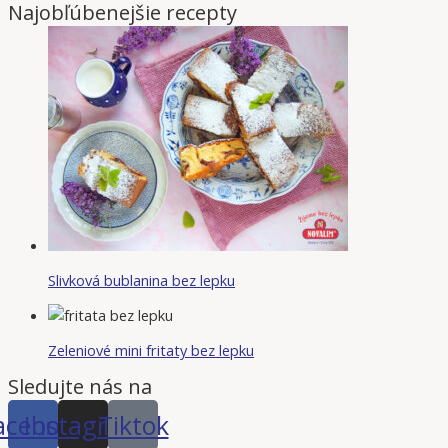
Najobľúbenejšie recepty
Slivková bublanina bez lepku
Zeleniové mini fritaty bez lepku
Sledujte nás na
acebook
Instagram
Tiktok