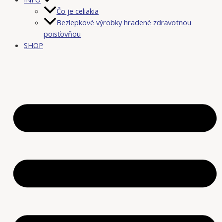
Čo je celiakia
Bezlepkové výrobky hradené zdravotnou
poisťovňou
SHOP