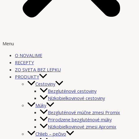
Menu
O NOVALIME
RECEPTY
ZO SVETA BEZ LEPKU
PRODUKTY
Cestoviny
Bezgluténové cestoviny
Nízkobielkovinové cestoviny
Múky
Bezgluténové múčne zmesi Promix
Prirodzene bezgluténové múky
Nízkobielkovinové zmesi Apromix
Chlieb – pečivo