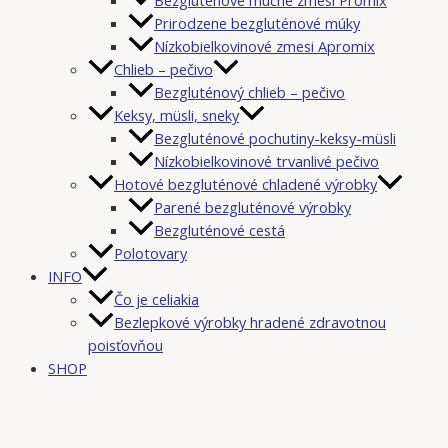
Prirodzene bezgluténové múky
Nízkobielkovinové zmesi Apromix
Chlieb – pečivo
Bezgluténový chlieb – pečivo
Keksy, müsli, sneky
Bezgluténové pochutiny-keksy-müsli
Nízkobielkovinové trvanlivé pečivo
Hotové bezgluténové chladené výrobky
Parené bezgluténové výrobky
Bezgluténové cestá
Polotovary
INFO
Čo je celiakia
Bezlepkové výrobky hradené zdravotnou
poisťovňou
SHOP