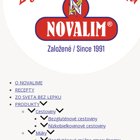
O NOVALIME
RECEPTY
ZO SVETA BEZ LEPKU
PRODUKTY
Cestoviny
Bezgluténové cestoviny
Nízkobielkovinové cestoviny
Múky
Bezgluténové múčne zmesi Promix