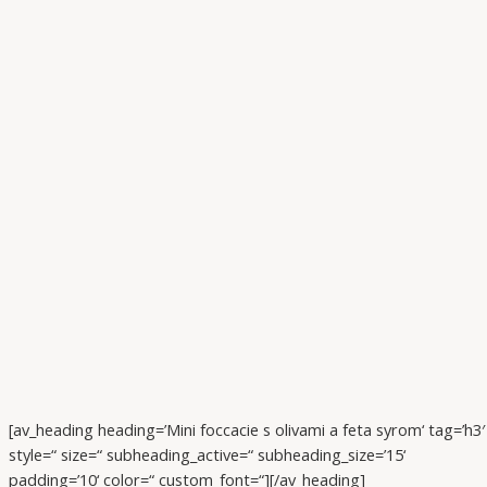
[av_heading heading=’Mini foccacie s olivami a feta syrom‘ tag=’h3′
style=“ size=“ subheading_active=“ subheading_size=’15‘
padding=’10‘ color=“ custom_font=“][/av_heading]