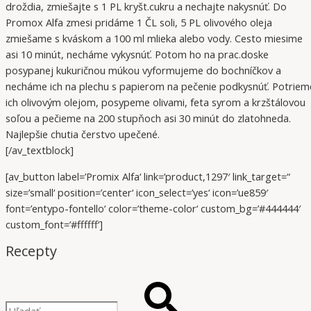
droždia, zmiešajte s 1 PL kryšt.cukru a nechajte nakysnúť. Do
Promox Alfa zmesi pridáme 1 ČL soli, 5 PL olivového oleja
zmiešame s kváskom a 100 ml mlieka alebo vody. Cesto miesime
asi 10 minút, necháme vykysnúť. Potom ho na prac.doske
posypanej kukuričnou múkou vyformujeme do bochníčkov a
necháme ich na plechu s papierom na pečenie podkysnúť. Potriem
ich olivovým olejom, posypeme olivami, feta syrom a krzštálovou
soľou a pečieme na 200 stupňoch asi 30 minút do zlatohneda.
Najlepšie chutia čerstvo upečené.
[/av_textblock]
[av_button label=’Promix Alfa‘ link=’product,1297′ link_target=“
size=’small‘ position=’center‘ icon_select=’yes‘ icon=’ue859′
font=’entypo-fontello‘ color=’theme-color‘ custom_bg=’#444444′
custom_font=’#ffffff‘]
Recepty