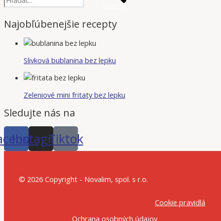
SEARCH
Najobľúbenejšie recepty
Slivková bublanina bez lepku
Zeleniové mini fritaty bez lepku
Sledujte nás na
acebook
Instagram
Tiktok
© 2026 Copyright - Novalim, spol. s r.o.
Cookie pravidlá
Ochrana osobných údajov