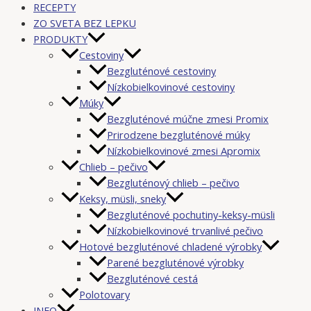
RECEPTY
ZO SVETA BEZ LEPKU
PRODUKTY
Cestoviny
Bezgluténové cestoviny
Nízkobielkovinové cestoviny
Múky
Bezgluténové múčne zmesi Promix
Prirodzene bezgluténové múky
Nízkobielkovinové zmesi Apromix
Chlieb – pečivo
Bezgluténový chlieb – pečivo
Keksy, müsli, sneky
Bezgluténové pochutiny-keksy-müsli
Nízkobielkovinové trvanlivé pečivo
Hotové bezgluténové chladené výrobky
Parené bezgluténové výrobky
Bezgluténové cestá
Polotovary
INFO