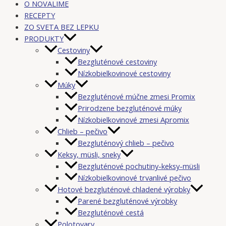
O NOVALIME
RECEPTY
ZO SVETA BEZ LEPKU
PRODUKTY
Cestoviny
Bezgluténové cestoviny
Nízkobielkovinové cestoviny
Múky
Bezgluténové múčne zmesi Promix
Prirodzene bezgluténové múky
Nízkobielkovinové zmesi Apromix
Chlieb – pečivo
Bezgluténový chlieb – pečivo
Keksy, müsli, sneky
Bezgluténové pochutiny-keksy-müsli
Nízkobielkovinové trvanlivé pečivo
Hotové bezgluténové chladené výrobky
Parené bezgluténové výrobky
Bezgluténové cestá
Polotovary