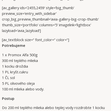
[av_gallery ids=’2455,2459′ style=’big_thumb‘
preview_size=’entry_with_sidebar‘
crop_big_preview_thumbnail=’avia-gallery-big-crop-thumb‘
thumb_size=’portfolio‘ columns=’5′ imagelink=’lightbox‘
lazyload=’avia_lazyload‘]
[av_textblock size=“ font_color=“ color=“]
Potrebujeme
1 x Promox Alfa 500g
300 ml teplého mlieka
1 kocku droždia
1 PL kryšt.cukru
1 ČL sol
5 PL olivového oleja
100 ml mlieka alebo vody.
Postup
Do 200 ml teplého mlieka alebo teplej vody rozdrobte 1 kocku