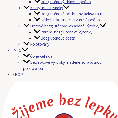
Bezgluténový chlieb – pečivo
Keksy, müsli, sneky
Bezgluténové pochutiny-keksy-müsli
Nízkobielkovinové trvanlivé pečivo
Hotové bezgluténové chladené výrobky
Parené bezgluténové výrobky
Bezgluténové cestá
Polotovary
INFO
Čo je celiakia
Bezlepkové výrobky hradené zdravotnou
poisťovňou
SHOP