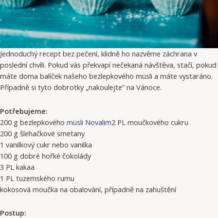
Jednoduchý recept bez pečení, klidně ho nazvěme záchrana v
poslední chvíli. Pokud vás překvapí nečekaná návštěva, stačí, pokud
máte doma balíček našeho bezlepkového müsli a máte vystaráno.
Případně si tyto dobrotky „nakoulejte“ na Vánoce.
Potřebujeme:
200 g bezlepkového
müsli Novalim
2 PL moučkového cukru
200 g šlehačkové smetany
1 vanilkový cukr nebo vanilka
100 g dobré hořké čokolády
3 PL kakaa
1 PL tuzemského rumu
kokosová moučka na obalování, případně na zahuštění
Postup: