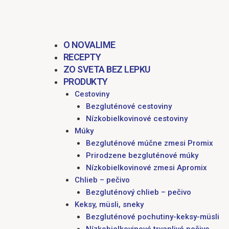
obsah
O NOVALIME
RECEPTY
ZO SVETA BEZ LEPKU
PRODUKTY
Cestoviny
Bezgluténové cestoviny
Nízkobielkovinové cestoviny
Múky
Bezgluténové múčne zmesi Promix
Prirodzene bezgluténové múky
Nízkobielkovinové zmesi Apromix
Chlieb – pečivo
Bezgluténový chlieb – pečivo
Keksy, müsli, sneky
Bezgluténové pochutiny-keksy-müsli