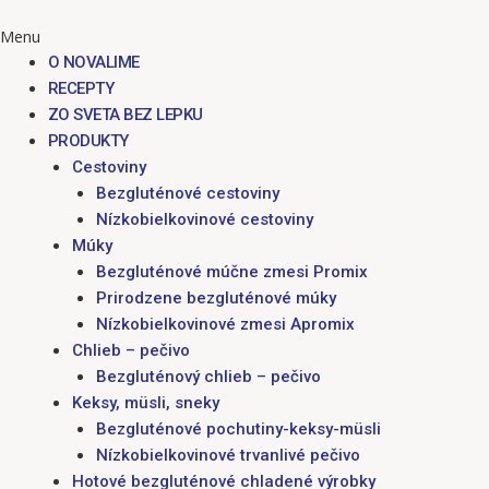
Menu
O NOVALIME
RECEPTY
ZO SVETA BEZ LEPKU
PRODUKTY
Cestoviny
Bezgluténové cestoviny
Nízkobielkovinové cestoviny
Múky
Bezgluténové múčne zmesi Promix
Prirodzene bezgluténové múky
Nízkobielkovinové zmesi Apromix
Chlieb – pečivo
Bezgluténový chlieb – pečivo
Keksy, müsli, sneky
Bezgluténové pochutiny-keksy-müsli
Nízkobielkovinové trvanlivé pečivo
Hotové bezgluténové chladené výrobky