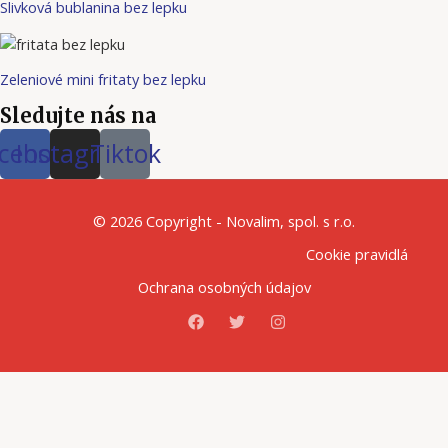
Slivková bublanina bez lepku
Zeleniové mini fritaty bez lepku
Sledujte nás na
cebook
Instagram
Tiktok
© 2026 Copyright - Novalim, spol. s r.o.
Cookie pravidlá
Ochrana osobných údajov