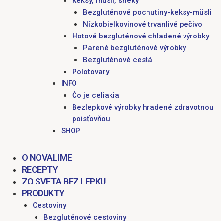
Keksy, müsli, sneky
Bezgluténové pochutiny-keksy-müsli
Nízkobielkovinové trvanlivé pečivo
Hotové bezgluténové chladené výrobky
Parené bezgluténové výrobky
Bezgluténové cestá
Polotovary
INFO
Čo je celiakia
Bezlepkové výrobky hradené zdravotnou
poisťovňou
SHOP
O NOVALIME
RECEPTY
ZO SVETA BEZ LEPKU
PRODUKTY
Cestoviny
Bezgluténové cestoviny