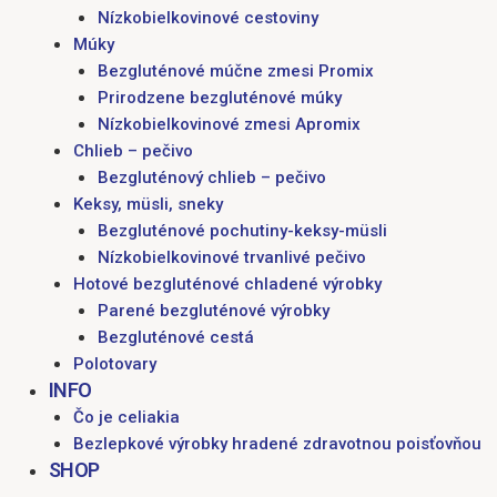
Nízkobielkovinové cestoviny
Múky
Bezgluténové múčne zmesi Promix
Prirodzene bezgluténové múky
Nízkobielkovinové zmesi Apromix
Chlieb – pečivo
Bezgluténový chlieb – pečivo
Keksy, müsli, sneky
Bezgluténové pochutiny-keksy-müsli
Nízkobielkovinové trvanlivé pečivo
Hotové bezgluténové chladené výrobky
Parené bezgluténové výrobky
Bezgluténové cestá
Polotovary
INFO
Čo je celiakia
Bezlepkové výrobky hradené zdravotnou poisťovňou
SHOP