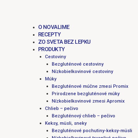
obsah
O NOVALIME
RECEPTY
ZO SVETA BEZ LEPKU
PRODUKTY
Cestoviny
Bezgluténové cestoviny
Nízkobielkovinové cestoviny
Múky
Bezgluténové múčne zmesi Promix
Prirodzene bezgluténové múky
Nízkobielkovinové zmesi Apromix
Chlieb – pečivo
Bezgluténový chlieb – pečivo
Keksy, müsli, sneky
Bezgluténové pochutiny-keksy-müsli