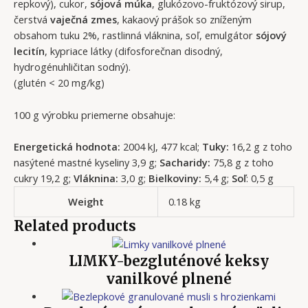
repkový), cukor,
sójová múka
, glukózovo-fruktózový sirup,
čerstvá
vaječná zmes
, kakaový prášok so zníženým
obsahom tuku 2%, rastlinná vláknina, soľ, emulgátor
sójový
lecitín
, kypriace látky (difosforečnan disodný,
hydrogénuhličitan sodný).
(glutén < 20 mg/kg)
100 g výrobku priemerne obsahuje:
Energetická hodnota:
2004 kJ, 477 kcal;
Tuky:
16,2 g z toho
nasýtené mastné kyseliny 3,9 g;
Sacharidy:
75,8 g z toho
cukry 19,2 g;
Vláknina:
3,0 g;
Bielkoviny:
5,4 g;
Soľ
: 0,5 g
Weight
0.18 kg
Related products
LIMKY-bezgluténové keksy
vanilkové plnené