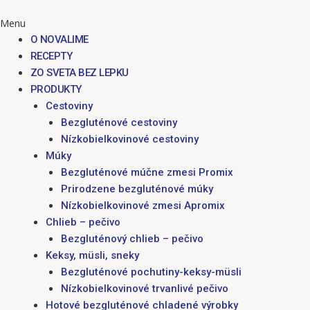
Menu
O NOVALIME
RECEPTY
ZO SVETA BEZ LEPKU
PRODUKTY
Cestoviny
Bezgluténové cestoviny
Nízkobielkovinové cestoviny
Múky
Bezgluténové múčne zmesi Promix
Prirodzene bezgluténové múky
Nízkobielkovinové zmesi Apromix
Chlieb – pečivo
Bezgluténový chlieb – pečivo
Keksy, müsli, sneky
Bezgluténové pochutiny-keksy-müsli
Nízkobielkovinové trvanlivé pečivo
Hotové bezgluténové chladené výrobky