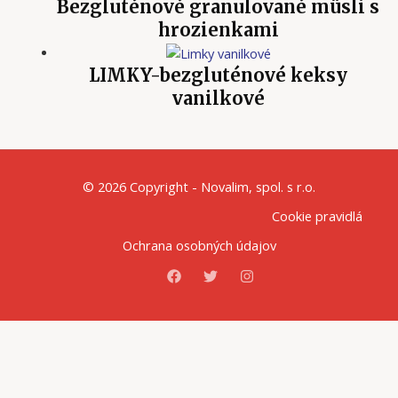
Bezgluténové granulované müsli s
hrozienkami
LIMKY-bezgluténové keksy
vanilkové
© 2026 Copyright - Novalim, spol. s r.o.
Cookie pravidlá
Ochrana osobných údajov