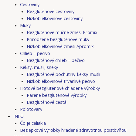
Cestoviny
Bezgluténové cestoviny
Nízkobielkovinové cestoviny
Múky
Bezgluténové múčne zmesi Promix
Prirodzene bezgluténové múky
Nízkobielkovinové zmesi Apromix
Chlieb – pečivo
Bezgluténový chlieb – pečivo
Keksy, müsli, sneky
Bezgluténové pochutiny-keksy-müsli
Nízkobielkovinové trvanlivé pečivo
Hotové bezgluténové chladené výrobky
Parené bezgluténové výrobky
Bezgluténové cestá
Polotovary
INFO
Čo je celiakia
Bezlepkové výrobky hradené zdravotnou poisťovňou