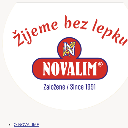
Preskočiť
na
obsah
O NOVALIME