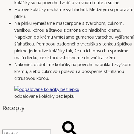
koláčiky sú na povrchu tvrdé a vo vnútri duté a suché.
Hotové koláčiky necháme vychladnúť. Medzitým si pripravím
plnku.
Na plnku vymiešame mascarpone s tvarohom, cukrom,
vanilkou, kôrou a šťavou z citróna dp hladkého krému.
Napokon do krému vmiešame gumenou varechou vyšľahan
šľahačkou. Pomocou ozdobného vrecúška s tenkou špičkou
plníme jednotlivé koláčiky tak, že na ich povrchu spravíme
malú dierku, cez ktorú vstrekneme do vnútra krém.
Nakoniec ozdobíme koláčiky na povrchu napríklad zvyškom
krému, alebo cukrovou polevou a posypeme strúhanou
citrusovou kôrou.
odpaľované koláčiky bez lepku
Recepty