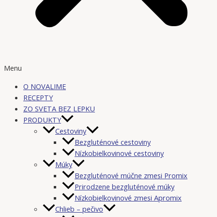
Menu
O NOVALIME
RECEPTY
ZO SVETA BEZ LEPKU
PRODUKTY
Cestoviny
Bezgluténové cestoviny
Nízkobielkovinové cestoviny
Múky
Bezgluténové múčne zmesi Promix
Prirodzene bezgluténové múky
Nízkobielkovinové zmesi Apromix
Chlieb – pečivo