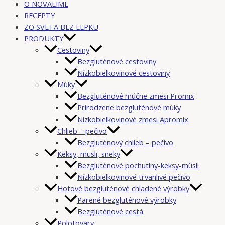
O NOVALIME
RECEPTY
ZO SVETA BEZ LEPKU
PRODUKTY
Cestoviny
Bezgluténové cestoviny
Nízkobielkovinové cestoviny
Múky
Bezgluténové múčne zmesi Promix
Prirodzene bezgluténové múky
Nízkobielkovinové zmesi Apromix
Chlieb – pečivo
Bezgluténový chlieb – pečivo
Keksy, müsli, sneky
Bezgluténové pochutiny-keksy-müsli
Nízkobielkovinové trvanlivé pečivo
Hotové bezgluténové chladené výrobky
Parené bezgluténové výrobky
Bezgluténové cestá
Polotovary