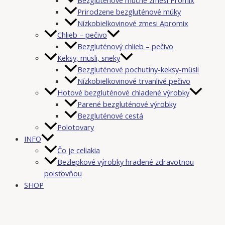
Prirodzene bezgluténové múky
Nízkobielkovinové zmesi Apromix
Chlieb – pečivo
Bezgluténový chlieb – pečivo
Keksy, müsli, sneky
Bezgluténové pochutiny-keksy-müsli
Nízkobielkovinové trvanlivé pečivo
Hotové bezgluténové chladené výrobky
Parené bezgluténové výrobky
Bezgluténové cestá
Polotovary
INFO
Čo je celiakia
Bezlepkové výrobky hradené zdravotnou
poisťovňou
SHOP