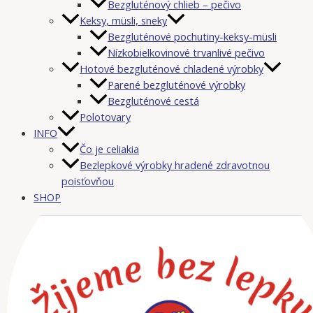
Bezgluténový chlieb – pečivo
Keksy, müsli, sneky
Bezgluténové pochutiny-keksy-müsli
Nízkobielkovinové trvanlivé pečivo
Hotové bezgluténové chladené výrobky
Parené bezgluténové výrobky
Bezgluténové cestá
Polotovary
INFO
Čo je celiakia
Bezlepkové výrobky hradené zdravotnou
poisťovňou
SHOP