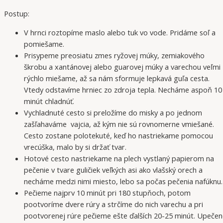
Postup:
V hrnci roztopíme maslo alebo tuk vo vode. Pridáme soľ a
pomiešame.
Prisypeme preosiatu zmes ryžovej múky, zemiakového
škrobu a xantánovej alebo guarovej múky a varechou veľmi
rýchlo miešame, až sa nám sformuje lepkavá guľa cesta.
Vtedy odstavíme hrniec zo zdroja tepla. Necháme aspoň 10
minút chladnúť.
Vychladnuté cesto si preložíme do misky a po jednom
zašľahaváme vajcia, až kým nie sú rovnomerne vmiešané.
Cesto zostane polotekuté, keď ho nastriekame pomocou
vrecúška, malo by si držať tvar.
Hotové cesto nastriekame na plech vystlaný papierom na
pečenie v tvare guličiek veľkých asi ako vlašský orech a
necháme medzi nimi miesto, lebo sa počas pečenia nafúknu.
Pečieme najprv 10 minút pri 180 stupňoch, potom
pootvoríme dvere rúry a strčíme do nich varechu a pri
pootvorenej rúre pečieme ešte ďalších 20-25 minút. Upečen