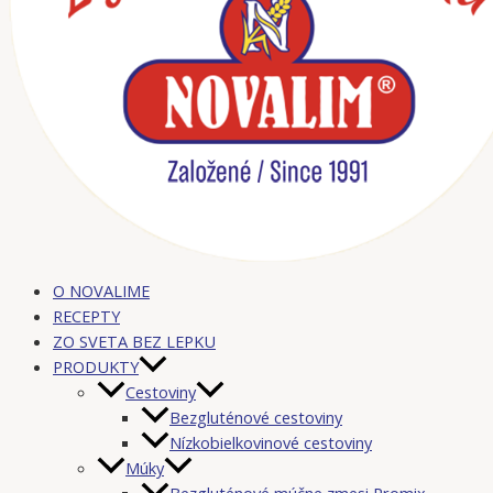
O NOVALIME
RECEPTY
ZO SVETA BEZ LEPKU
PRODUKTY
Cestoviny
Bezgluténové cestoviny
Nízkobielkovinové cestoviny
Múky
Bezgluténové múčne zmesi Promix