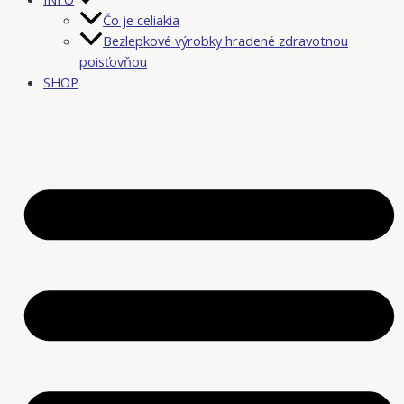
Čo je celiakia
Bezlepkové výrobky hradené zdravotnou
poisťovňou
SHOP