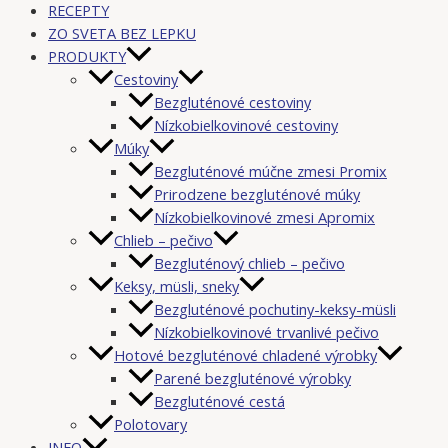
RECEPTY
ZO SVETA BEZ LEPKU
PRODUKTY
Cestoviny
Bezgluténové cestoviny
Nízkobielkovinové cestoviny
Múky
Bezgluténové múčne zmesi Promix
Prirodzene bezgluténové múky
Nízkobielkovinové zmesi Apromix
Chlieb – pečivo
Bezgluténový chlieb – pečivo
Keksy, müsli, sneky
Bezgluténové pochutiny-keksy-müsli
Nízkobielkovinové trvanlivé pečivo
Hotové bezgluténové chladené výrobky
Parené bezgluténové výrobky
Bezgluténové cestá
Polotovary
INFO