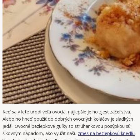
Keď sa v lete urodí veľa ovocia, najlepšie je ho zjesť začerstva.
Alebo ho hneď použiť do dobrých ovocných koláčov je sladkých
jedál. Ovocné bezlepkové guľky so strúhankovou posýpkou sú
šikovným nápadom, ako využiť našu
zmes na bezlepkovú knedľu
.