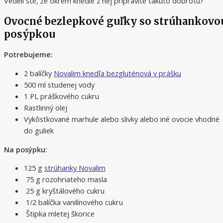
Vedeli ste, že okrem knedle z nej pripravíte takúto dobrotu?
Ovocné bezlepkové guľky so strúhankovo
posýpkou
Potrebujeme:
2 balíčky
Novalim knedľa bezgluténová v prášku
500 ml studenej vody
1 PL práškového cukru
Rastlinný olej
Vykôstkované marhule alebo slivky alebo iné ovocie vhodné
do guliek
Na posýpku:
125 g
strúhanky Novalim
75 g rozohriateho masla
25 g kryštálového cukru
1/2 balíčka vanilínového cukru
Štipka mletej škorice