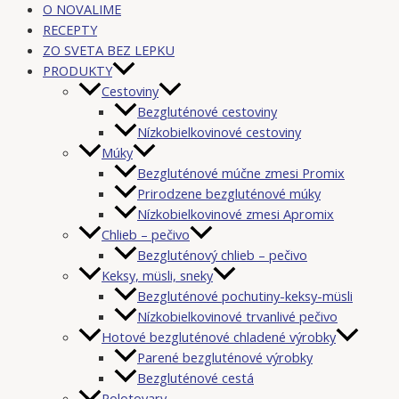
O NOVALIME
RECEPTY
ZO SVETA BEZ LEPKU
PRODUKTY
Cestoviny
Bezgluténové cestoviny
Nízkobielkovinové cestoviny
Múky
Bezgluténové múčne zmesi Promix
Prirodzene bezgluténové múky
Nízkobielkovinové zmesi Apromix
Chlieb – pečivo
Bezgluténový chlieb – pečivo
Keksy, müsli, sneky
Bezgluténové pochutiny-keksy-müsli
Nízkobielkovinové trvanlivé pečivo
Hotové bezgluténové chladené výrobky
Parené bezgluténové výrobky
Bezgluténové cestá
Polotovary