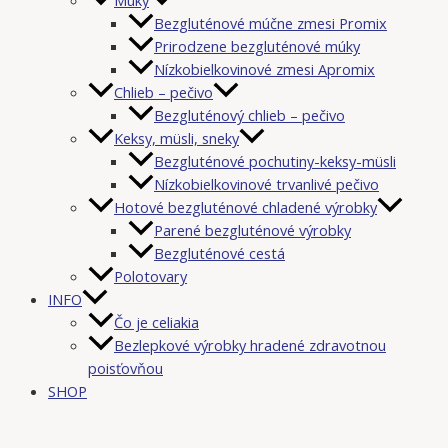
Bezgluténové múčne zmesi Promix
Prirodzene bezgluténové múky
Nízkobielkovinové zmesi Apromix
Chlieb – pečivo
Bezgluténový chlieb – pečivo
Keksy, müsli, sneky
Bezgluténové pochutiny-keksy-müsli
Nízkobielkovinové trvanlivé pečivo
Hotové bezgluténové chladené výrobky
Parené bezgluténové výrobky
Bezgluténové cestá
Polotovary
INFO
Čo je celiakia
Bezlepkové výrobky hradené zdravotnou
poisťovňou
SHOP