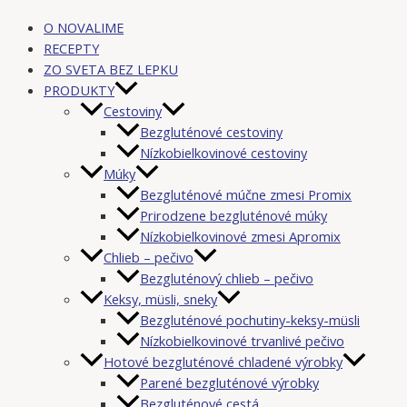
O NOVALIME
RECEPTY
ZO SVETA BEZ LEPKU
PRODUKTY
Cestoviny
Bezgluténové cestoviny
Nízkobielkovinové cestoviny
Múky
Bezgluténové múčne zmesi Promix
Prirodzene bezgluténové múky
Nízkobielkovinové zmesi Apromix
Chlieb – pečivo
Bezgluténový chlieb – pečivo
Keksy, müsli, sneky
Bezgluténové pochutiny-keksy-müsli
Nízkobielkovinové trvanlivé pečivo
Hotové bezgluténové chladené výrobky
Parené bezgluténové výrobky
Bezgluténové cestá