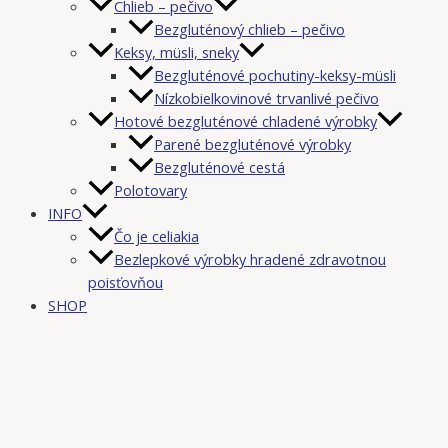
Chlieb – pečivo
Bezgluténový chlieb – pečivo
Keksy, müsli, sneky
Bezgluténové pochutiny-keksy-müsli
Nízkobielkovinové trvanlivé pečivo
Hotové bezgluténové chladené výrobky
Parené bezgluténové výrobky
Bezgluténové cestá
Polotovary
INFO
Čo je celiakia
Bezlepkové výrobky hradené zdravotnou
poisťovňou
SHOP