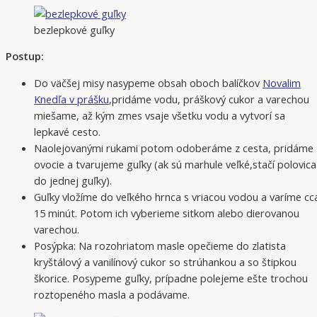
bezlepkové guľky
Postup:
Do väčšej misy nasypeme obsah oboch balíčkov
Novalim
Knedľa v prášku
,pridáme vodu, práškový cukor a varechou
miešame, až kým zmes vsaje všetku vodu a vytvorí sa
lepkavé cesto.
Naolejovanými rukami potom odoberáme z cesta, pridáme
ovocie a tvarujeme guľky (ak sú marhule veľké,stačí polovica
do jednej guľky).
Guľky vložíme do veľkého hrnca s vriacou vodou a varíme cc
15 minút. Potom ich vyberieme sitkom alebo dierovanou
varechou.
Posýpka: Na rozohriatom masle opečieme do zlatista
kryštálový a vanilínový cukor so strúhankou a so štipkou
škorice. Posypeme guľky, prípadne polejeme ešte trochou
roztopeného masla a podávame.