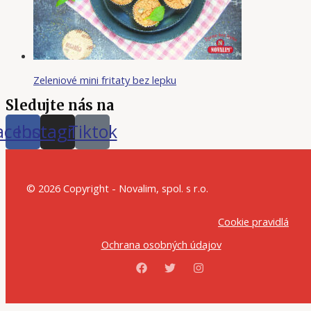
Zeleniové mini fritaty bez lepku
Sledujte nás na
acebook
Instagram
Tiktok
© 2026 Copyright - Novalim, spol. s r.o.
Cookie pravidlá
Ochrana osobných údajov