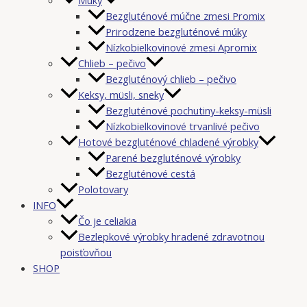
Bezgluténové múčne zmesi Promix
Prirodzene bezgluténové múky
Nízkobielkovinové zmesi Apromix
Chlieb – pečivo
Bezgluténový chlieb – pečivo
Keksy, müsli, sneky
Bezgluténové pochutiny-keksy-müsli
Nízkobielkovinové trvanlivé pečivo
Hotové bezgluténové chladené výrobky
Parené bezgluténové výrobky
Bezgluténové cestá
Polotovary
INFO
Čo je celiakia
Bezlepkové výrobky hradené zdravotnou
poisťovňou
SHOP