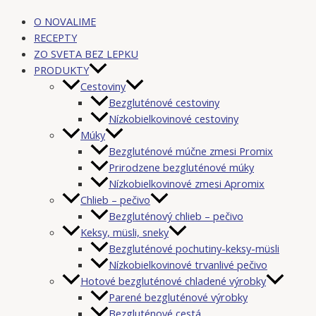
O NOVALIME
RECEPTY
ZO SVETA BEZ LEPKU
PRODUKTY
Cestoviny
Bezgluténové cestoviny
Nízkobielkovinové cestoviny
Múky
Bezgluténové múčne zmesi Promix
Prirodzene bezgluténové múky
Nízkobielkovinové zmesi Apromix
Chlieb – pečivo
Bezgluténový chlieb – pečivo
Keksy, müsli, sneky
Bezgluténové pochutiny-keksy-müsli
Nízkobielkovinové trvanlivé pečivo
Hotové bezgluténové chladené výrobky
Parené bezgluténové výrobky
Bezgluténové cestá