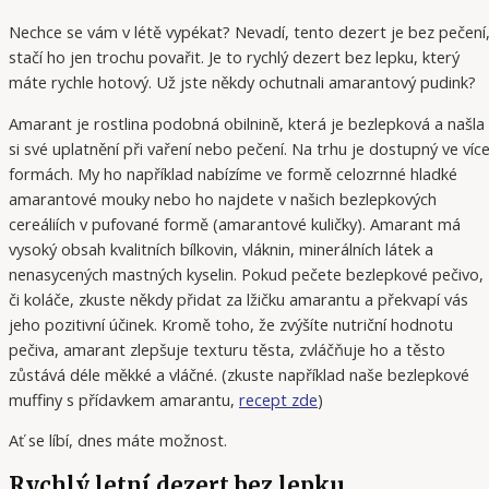
Nechce se vám v létě vypékat? Nevadí, tento dezert je bez pečení
stačí ho jen trochu povařit. Je to rychlý dezert bez lepku, který
máte rychle hotový. Už jste někdy ochutnali amarantový pudink?
Amarant je rostlina podobná obilnině, která je bezlepková a našla
si své uplatnění při vaření nebo pečení. Na trhu je dostupný ve víc
formách. My ho například nabízíme ve formě celozrnné hladké
amarantové mouky nebo ho najdete v našich bezlepkových
cereáliích v pufované formě (amarantové kuličky). Amarant má
vysoký obsah kvalitních bílkovin, vláknin, minerálních látek a
nenasycených mastných kyselin. Pokud pečete bezlepkové pečivo,
či koláče, zkuste někdy přidat za lžičku amarantu a překvapí vás
jeho pozitivní účinek. Kromě toho, že zvýšíte nutriční hodnotu
pečiva, amarant zlepšuje texturu těsta, zvláčňuje ho a těsto
zůstává déle měkké a vláčné. (zkuste například naše bezlepkové
muffiny s přídavkem amarantu,
recept zde
)
Ať se líbí, dnes máte možnost.
Rychlý letní dezert bez lepku