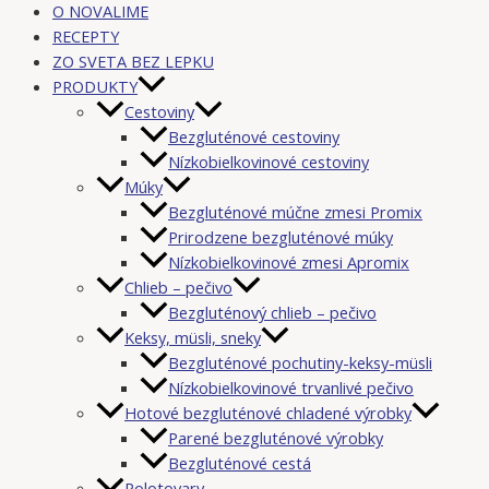
O NOVALIME
RECEPTY
ZO SVETA BEZ LEPKU
PRODUKTY
Cestoviny
Bezgluténové cestoviny
Nízkobielkovinové cestoviny
Múky
Bezgluténové múčne zmesi Promix
Prirodzene bezgluténové múky
Nízkobielkovinové zmesi Apromix
Chlieb – pečivo
Bezgluténový chlieb – pečivo
Keksy, müsli, sneky
Bezgluténové pochutiny-keksy-müsli
Nízkobielkovinové trvanlivé pečivo
Hotové bezgluténové chladené výrobky
Parené bezgluténové výrobky
Bezgluténové cestá
Polotovary