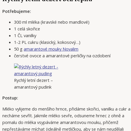
Potřebujeme:
300 ml mléka (kravské nebo mandlové)
1 celá skořice
1 ČL vanilky
1-2 PL cukru (klasický, kokosový…)
50 g
amarantové mouky Novalim
čerstvé ovoce a amarantové perličky na ozdobení
Rychlý letní dezert –
amarantový pudink
Postup:
Mléko vylijeme do menšího hrnce, přidáme skořici, vanilku a cukr a
necháme sevřít. Jakmile mléko sevře, odsuneme hrnec z ohně a
pomalu do mléka vsypáváme amarantovou mouku, přičemž
nepřestáváme míchat (ideálně metličkou, aby se nám neudělali