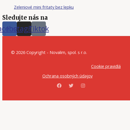
Zeleniové mini fritaty bez lepku
Sledujte nás na
acebook
Instagram
Tiktok
© 2026 Copyright - Novalim, spol. s r.o.
Cookie pravidlá
Ochrana osobných údajov