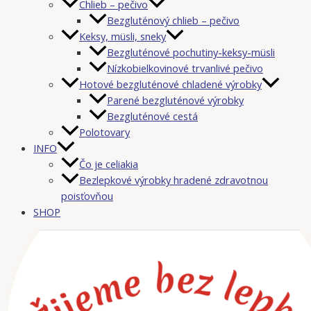
Chlieb – pečivo
Bezgluténový chlieb – pečivo
Keksy, müsli, sneky
Bezgluténové pochutiny-keksy-müsli
Nízkobielkovinové trvanlivé pečivo
Hotové bezgluténové chladené výrobky
Parené bezgluténové výrobky
Bezgluténové cestá
Polotovary
INFO
Čo je celiakia
Bezlepkové výrobky hradené zdravotnou
poisťovňou
SHOP