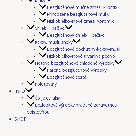
Bezgluténové múčne zmesi Promix
Prirodzene bezgluténové múky
Nízkobielkovinové zmesi Apromix
Chlieb – pečivo
Bezgluténový chlieb – pečivo
Keksy, müsli, sneky
Bezgluténové pochutiny-keksy-müsli
Nízkobielkovinové trvanlivé pečivo
Hotové bezgluténové chladené výrobky
Parené bezgluténové výrobky
Bezgluténové cestá
Polotovary
INFO
Čo je celiakia
Bezlepkové výrobky hradené zdravotnou
poisťovňou
SHOP