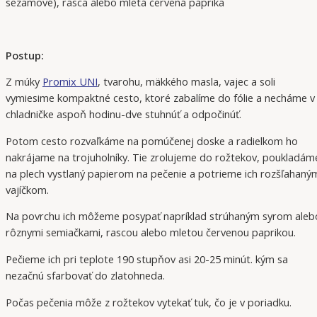
sezamové), rasca alebo mletá červená paprika
Postup:
Z múky
Promix UNI
, tvarohu, mäkkého masla, vajec a soli
vymiesime kompaktné cesto, ktoré zabalíme do fólie a necháme v
chladničke aspoň hodinu-dve stuhnúť a odpočinúť.
Potom cesto rozvaľkáme na pomúčenej doske a radielkom ho
nakrájame na trojuholníky. Tie zrolujeme do rožtekov, poukladám
na plech vystlaný papierom na pečenie a potrieme ich rozšľahaný
vajíčkom.
Na povrchu ich môžeme posypať napríklad strúhaným syrom aleb
rôznymi semiačkami, rascou alebo mletou červenou paprikou.
Pečieme ich pri teplote 190 stupňov asi 20-25 minút. kým sa
nezačnú sfarbovať do zlatohneda.
Počas pečenia môže z rožtekov vytekať tuk, čo je v poriadku.