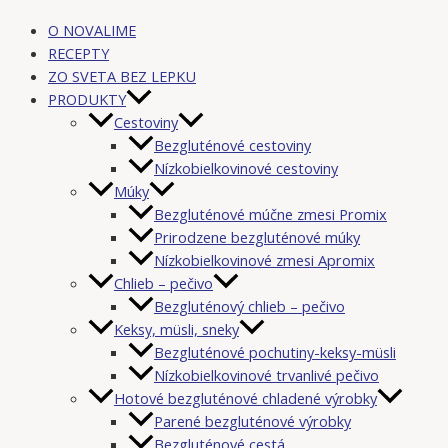
O NOVALIME
RECEPTY
ZO SVETA BEZ LEPKU
PRODUKTY
Cestoviny
Bezgluténové cestoviny
Nízkobielkovinové cestoviny
Múky
Bezgluténové múčne zmesi Promix
Prirodzene bezgluténové múky
Nízkobielkovinové zmesi Apromix
Chlieb – pečivo
Bezgluténový chlieb – pečivo
Keksy, müsli, sneky
Bezgluténové pochutiny-keksy-müsli
Nízkobielkovinové trvanlivé pečivo
Hotové bezgluténové chladené výrobky
Parené bezgluténové výrobky
Bezgluténové cestá