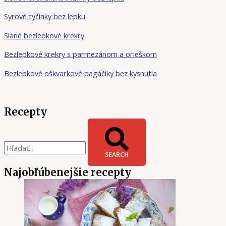
Syrové tyčinky bez lepku
Slané bezlepkové krekry
Bezlepkové krekry s parmezánom a orieškom
Bezlepkové oškvarkové pagáčiky bez kysnutia
Recepty
SEARCH
Najobľúbenejšie recepty