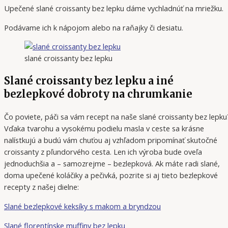
Upečené slané croissanty bez lepku dáme vychladnúť na mriežku.
Podávame ich k nápojom alebo na raňajky či desiatu.
slané croissanty bez lepku
Slané croissanty bez lepku a iné
bezlepkové dobroty na chrumkanie
Čo poviete, páči sa vám recept na naše slané croissanty bez lepku
Vďaka tvarohu a vysokému podielu masla v ceste sa krásne
nalístkujú a budú vám chuťou aj vzhľadom pripomínať skutočné
croissanty z pľundorvého cesta. Len ich výroba bude oveľa
jednoduchšia a – samozrejme – bezlepková. Ak máte radi slané,
doma upečené koláčiky a pečivká, pozrite si aj tieto bezlepkové
recepty z našej dielne:
Slané bezlepkové keksíky s makom a bryndzou
Slané florentínske muffiny bez lepku