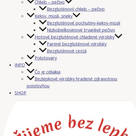
Chlieb – pečivo
Bezgluténový chlieb – pečivo
Keksy, müsli, sneky
Bezgluténové pochutiny-keksy-müsli
Nízkobielkovinové trvanlivé pečivo
Hotové bezgluténové chladené výrobky
Parené bezgluténové výrobky
Bezgluténové cestá
Polotovary
INFO
Čo je celiakia
Bezlepkové výrobky hradené zdravotnou
poisťovňou
SHOP