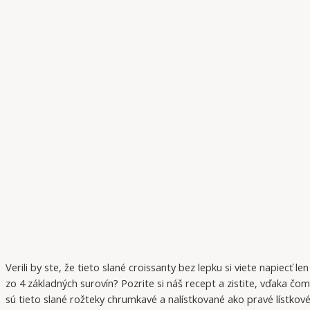
Verili by ste, že tieto slané croissanty bez lepku si viete napiecť len
zo 4 základných surovín? Pozrite si náš recept a zistite, vďaka čo
sú tieto slané rožteky chrumkavé a nalístkované ako pravé lístkov