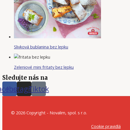
Slivková bublanina bez lepku
Zeleniové mini fritaty bez lepku
Sledujte nás na
acebook
Instagram
Tiktok
© 2026 Copyright - Novalim, spol. s r.o.
Cookie pravidlá