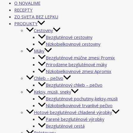
O NOVALIME
RECEPTY
ZO SVETA BEZ LEPKU
PRODUKTY
Cestoviny
Bezgluténové cestoviny
Nízkobielkovinové cestoviny
Múky
Bezgluténové múčne zmesi Promix
Prirodzene bezgluténové múky
Nízkobielkovinové zmesi Apromix
Chlieb – pečivo
Bezgluténový chlieb – pečivo
Keksy, müsli, sneky
Bezgluténové pochutiny-keksy-müsli
Nízkobielkovinové trvanlivé pečivo
Hotové bezgluténové chladené výrobky
Parené bezgluténové výrobky
Bezgluténové cestá
Polotovary