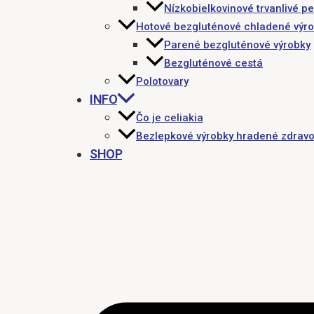
Nízkobielkovinové trvanlivé pe
Hotové bezgluténové chladené výr
Parené bezgluténové výrobky
Bezgluténové cestá
Polotovary
INFO
Čo je celiakia
Bezlepkové výrobky hradené zdravo
SHOP