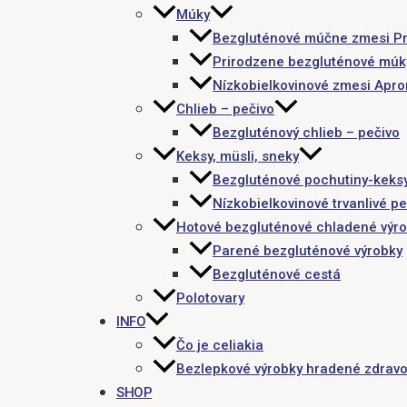
Múky
Bezgluténové múčne zmesi P
Prirodzene bezgluténové múk
Nízkobielkovinové zmesi Apr
Chlieb – pečivo
Bezgluténový chlieb – pečivo
Keksy, müsli, sneky
Bezgluténové pochutiny-keks
Nízkobielkovinové trvanlivé pe
Hotové bezgluténové chladené výr
Parené bezgluténové výrobky
Bezgluténové cestá
Polotovary
INFO
Čo je celiakia
Bezlepkové výrobky hradené zdravo
SHOP