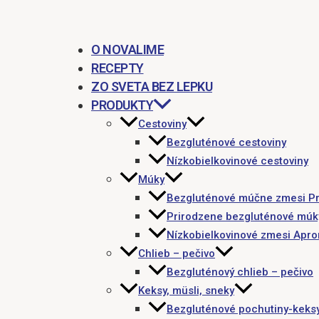
O NOVALIME
RECEPTY
ZO SVETA BEZ LEPKU
PRODUKTY
Cestoviny
Bezgluténové cestoviny
Nízkobielkovinové cestoviny
Múky
Bezgluténové múčne zmesi P
Prirodzene bezgluténové múk
Nízkobielkovinové zmesi Apr
Chlieb – pečivo
Bezgluténový chlieb – pečivo
Keksy, müsli, sneky
Bezgluténové pochutiny-keks