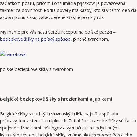
začiatkom pôstu, pričom konzumácia pączkow je považovaná
takmer za povinnosť. Podľa povery má každý, kto si v tento deň dá
aspoň jednu šišku, zabezpečené šťastie po celý rok.
My máme pre vás našu verziu receptu na poľské paczki –
bezlepkové šišky na poľský spôsob
, plnené tvarohom.
poľské bezlepkové šišky s tvarohom
Belgické bezlepkové šišky s hrozienkami a jablkami
Belgické šišky sa od tých slovenských líšia najmä v spôsobe
prípravy, konzistencii a náplniach. Zatiaľ čo slovenské šišky sú často
spojené s tradíciami fašiangov a vyznačujú sa nadýchaným
kysnutým cestom, belgické šišky, známe ako
smoutebollen
alebo