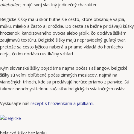
oliebollen
, majú svoj vlastný jedinečný charakter.
Belgické šišky majú skôr hutnejšie cesto, ktoré obsahuje vajcia,
múku, mlieko a často aj droždie. Do cesta sa bežne pridávajú kúsky
hrozienok, kandizovaného ovocia alebo jabĺk, čo dodáva šiškám
zaujímavú textúru. Belgické šišky majú nepravidelný guľatý tvar,
pretože sa cesto lyžicou naberá a priamo vkladá do horúceho
oleja, čo im dodáva rustikálny vzhľad.
Kým slovenské šišky pojedáme najmä počas Fašiangov, belgické
šišky sú veľmi obľúbené počas zimných mesiacov, najmä na
vianočných trhoch, kde sa predávajú horúce priamo z panvice. Sú
takmer neodmysliteľnou súčasťou belgických sviatočných osláv.
Vyskúšajte náš
recept s hrozienkami a jablkami.
belgické šišky bez lepku