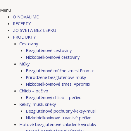
Menu
O NOVALIME
RECEPTY
ZO SVETA BEZ LEPKU
PRODUKTY
Cestoviny
Bezgluténové cestoviny
Nízkobielkovinové cestoviny
Múky
Bezgluténové múčne zmesi Promix
Prirodzene bezgluténové múky
Nízkobielkovinové zmesi Apromix
Chlieb – pečivo
Bezgluténový chlieb – pečivo
Keksy, müsli, sneky
Bezgluténové pochutiny-keksy-müsli
Nízkobielkovinové trvanlivé pečivo
Hotové bezgluténové chladené výrobky
Parené bezgluténové výrobky