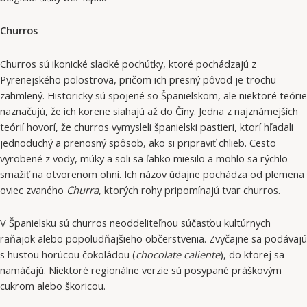
Churros
Churros sú ikonické sladké pochúťky, ktoré pochádzajú z
Pyrenejského polostrova, pričom ich presný pôvod je trochu
zahmlený. Historicky sú spojené so Španielskom, ale niektoré teórie
naznačujú, že ich korene siahajú až do Číny. Jedna z najznámejších
teórií hovorí, že churros vymysleli španielski pastieri, ktorí hľadali
jednoduchý a prenosný spôsob, ako si pripraviť chlieb. Cesto
vyrobené z vody, múky a soli sa ľahko miesilo a mohlo sa rýchlo
smažiť na otvorenom ohni. Ich názov údajne pochádza od plemena
oviec zvaného
Churra
, ktorých rohy pripomínajú tvar churros.
V Španielsku sú churros neoddeliteľnou súčasťou kultúrnych
raňajok alebo popoludňajšieho občerstvenia. Zvyčajne sa podávajú
s hustou horúcou čokoládou (
chocolate caliente
), do ktorej sa
namáčajú. Niektoré regionálne verzie sú posypané práškovým
cukrom alebo škoricou.