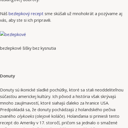
Náš
bezlepkový recept
sme skúšali už mnohokrát a pozývame aj
vás, aby ste si ich pripravili.
bezlepkové šišky bez kysnutia
Donuty
Donuty sú ikonické sladké pochúťky, ktoré sa stali neoddeliteľnou
súčasťou americkej kultúry. Ich pôvod a história však skrývajú
mnoho zaujímavostí, ktoré siahajú ďaleko za hranice USA.
Predpokladá sa, že donuty pochádzajú z holandského pečiva
zvaného
olykoeks
(olejové koláče). Holanďania si priniesli tento
recept do Ameriky v 17. storočí, pričom sa jednalo o smažené