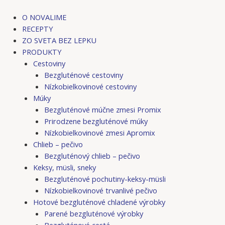
Preskočiť
na
O NOVALIME
obsah
RECEPTY
ZO SVETA BEZ LEPKU
PRODUKTY
Cestoviny
Bezgluténové cestoviny
Nízkobielkovinové cestoviny
Múky
Bezgluténové múčne zmesi Promix
Prirodzene bezgluténové múky
Nízkobielkovinové zmesi Apromix
Chlieb – pečivo
Bezgluténový chlieb – pečivo
Keksy, müsli, sneky
Bezgluténové pochutiny-keksy-müsli
Nízkobielkovinové trvanlivé pečivo
Hotové bezgluténové chladené výrobky
Parené bezgluténové výrobky