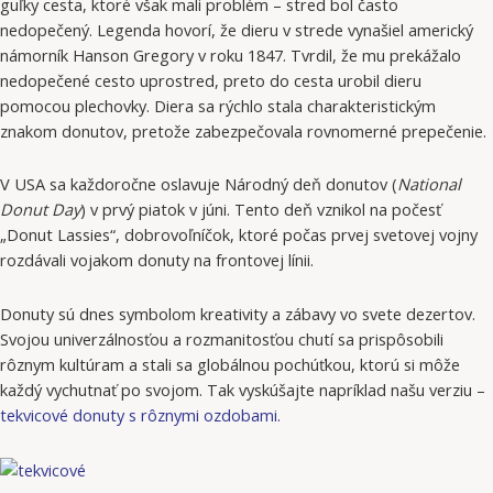
guľky cesta, ktoré však mali problém – stred bol často
nedopečený. Legenda hovorí, že dieru v strede vynašiel americký
námorník Hanson Gregory v roku 1847. Tvrdil, že mu prekážalo
nedopečené cesto uprostred, preto do cesta urobil dieru
pomocou plechovky. Diera sa rýchlo stala charakteristickým
znakom donutov, pretože zabezpečovala rovnomerné prepečenie.
V USA sa každoročne oslavuje Národný deň donutov (
National
Donut Day
) v prvý piatok v júni. Tento deň vznikol na počesť
„Donut Lassies“, dobrovoľníčok, ktoré počas prvej svetovej vojny
rozdávali vojakom donuty na frontovej línii.
Donuty sú dnes symbolom kreativity a zábavy vo svete dezertov.
Svojou univerzálnosťou a rozmanitosťou chutí sa prispôsobili
rôznym kultúram a stali sa globálnou pochúťkou, ktorú si môže
každý vychutnať po svojom. Tak vyskúšajte napríklad našu verziu –
tekvicové donuty s rôznymi ozdobami.