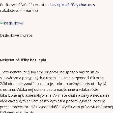
Poďte vyskúšať náš recept na
bezlepkové šišky churros
s
čokoládovou omáčkou.
bezlepkové churros
Nekysnuté šišky bez lepku
Tieto nekysnuté šišky sme pripravili na spôsob našich šišiek
s lekvárom a posypaných cukrom, len sme si zjednodušili prácu.
Základom nekysnutého cesta je – okrem bežných prísad – kyslá
smotana. Vďaka nej ostane cesto nadýchané a vďaka sóde
bikarbóne aj krásne nakyprené. Ak máte chuť na šišky a nechce sa
vám čakať, kým sa vám cesto vymiesi a potom vykysne, toto je
presne recept pre vás. Zjednoduší a zrýchli vám prípravu obľúbenej
fašiangovej dobroty.