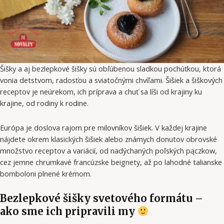
Šišky a aj bezlepkové šišky sú obľúbenou sladkou pochúťkou, ktorá
vonia detstvom, radosťou a sviatočnými chvíľami. Šišiek a šiškových
receptov je neúrekom, ich príprava a chuť sa líši od krajiny ku
krajine, od rodiny k rodine.
Európa je doslova rajom pre milovníkov šišiek. V každej krajine
nájdete okrem klasických šišiek alebo známych donutov obrovské
množstvo receptov a variácií, od nadýchaných poľských pączkow,
cez jemne chrumkavé francúzske beignety, až po lahodné talianske
bomboloni plnené krémom.
Bezlepkové šišky svetového formátu –
ako sme ich pripravili my