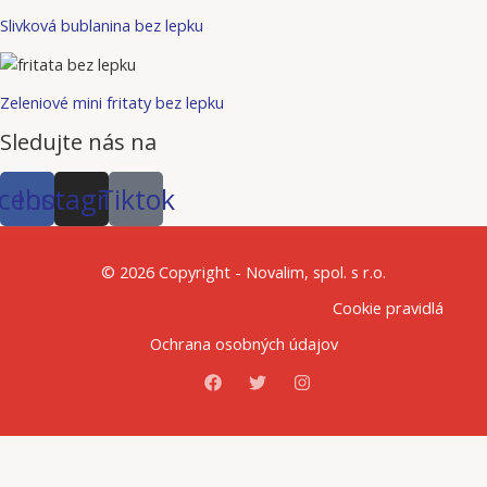
Slivková bublanina bez lepku
Zeleniové mini fritaty bez lepku
Sledujte nás na
cebook
Instagram
Tiktok
© 2026 Copyright - Novalim, spol. s r.o.
Cookie pravidlá
Ochrana osobných údajov