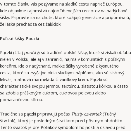
V tomto článku vás pozývame na sladkú cestu naprieč Európou,
kde objavíme tajomstvá najobľúbenejších receptov na nadýchané
šišky. Pripravte sa na chute, ktoré spájajú generácie a pripomínajú,
že láska prechádza cez žalúdok!
Poľské šišky Paczki
Pączki (čítaj
pončky
) sú tradičné poľské šišky, ktoré si získali obľubu
nielen v Poľsku, ale aj v zahraničí, najmä v komunitách s poľskými
koreňmi. Ide o nadýchané, mäkké šišky vyrobené z kysnutého
cesta, ktoré sa zvyčajne plnia sladkými náplňami, ako sú slivkový
lekvár, malinová marmeláda či vanilkový krém. Pączki sú
charakteristické svojou jemnou textúrou, zlatistou kôrkou a často
sa zdobia práškovým cukrom, cukrovou polevou alebo
pomarančovou kôrou.
Tradične sa pączki pripravujú počas
Tłusty czwartek
(Tučný
štvrtok), ktorý je posledným štvrtkom pred pôstnym obdobím.
Tento sviatok je pre Poliakov symbolom hojnosti a oslavou pred