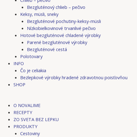
Bezgluténový chlieb – pečivo
Keksy, müsli, sneky
Bezgluténové pochutiny-keksy-müsli
Nízkobielkovinové trvanlivé pečivo
Hotové bezgluténové chladené výrobky
Parené bezgluténové výrobky
Bezgluténové cestá
Polotovary
INFO
Čo je celiakia
Bezlepkové výrobky hradené zdravotnou poisťovňou
SHOP
O NOVALIME
RECEPTY
ZO SVETA BEZ LEPKU
PRODUKTY
Cestoviny