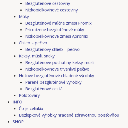
Bezgluténové cestoviny
Nízkobielkovinové cestoviny
Múky
Bezgluténové múčne zmesi Promix
Prirodzene bezgluténové múky
Nízkobielkovinové zmesi Apromix
Chlieb – pečivo
Bezgluténový chlieb – pečivo
Keksy, müsli, sneky
Bezgluténové pochutiny-keksy-müsli
Nízkobielkovinové trvanlivé pečivo
Hotové bezgluténové chladené výrobky
Parené bezgluténové výrobky
Bezgluténové cestá
Polotovary
INFO
Čo je celiakia
Bezlepkové výrobky hradené zdravotnou poisťovňou
SHOP