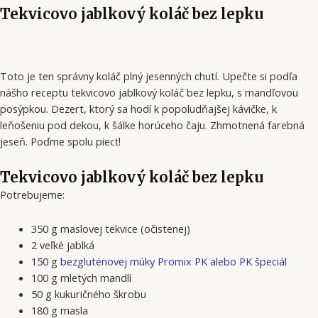
Tekvicovo jablkový koláč bez lepku
Toto je ten správny koláč plný jesenných chutí. Upečte si podľa
nášho receptu tekvicovo jablkový koláč bez lepku, s mandľovou
posýpkou. Dezert, ktorý sa hodí k popoludňajšej kávičke, k
leňošeniu pod dekou, k šálke horúceho čaju. Zhmotnená farebná
jeseň. Poďme spolu piecť!
Tekvicovo jablkový koláč bez lepku
Potrebujeme:
350 g maslovej tekvice (očistenej)
2 veľké jablká
150 g
bezgluténovej múky Promix PK alebo PK špeciál
100 g mletých mandlí
50 g kukuričného škrobu
180 g masla