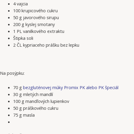
4 vajcia
100 krupicového cukru
50 g javorového sirupu
200 g kyslej smotany
1 PL vanilkového extraktu
Štipka soli
2 ČL kypriaceho prášku bez lepku
Na posýpku:
70 g
bezgluténovej múky Promix PK alebo PK špeciál
30 g mletých mandlí
100 g mandľových lupienkov
50 g práškového cukru
75 g masla