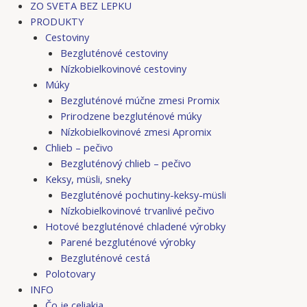
ZO SVETA BEZ LEPKU
PRODUKTY
Cestoviny
Bezgluténové cestoviny
Nízkobielkovinové cestoviny
Múky
Bezgluténové múčne zmesi Promix
Prirodzene bezgluténové múky
Nízkobielkovinové zmesi Apromix
Chlieb – pečivo
Bezgluténový chlieb – pečivo
Keksy, müsli, sneky
Bezgluténové pochutiny-keksy-müsli
Nízkobielkovinové trvanlivé pečivo
Hotové bezgluténové chladené výrobky
Parené bezgluténové výrobky
Bezgluténové cestá
Polotovary
INFO
Čo je celiakia