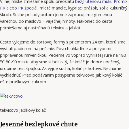
V inej miske zmiešame spolu preosiatu
bezgluténovú múku Promix
PK alebo PK špeciál
, mleté mandle, kypriaci prášok, soľ a kukuričný
škrob. Suché prísady potom jemne zapracujeme gumenou
varechou do maslovo – vaječnej hmoty. Nakoniec do cesta
primiešame aj nastrúhanú tekvicu a jablká.
Cesto vylejeme do tortovej formy s priemerom 24 cm, ktorú sme
vystlali papierom na pečenie. Povrch uhladíme a posypeme
pripravenou mrveničkou. Pečieme vo vopred vyhriatej rúre na 180
°C 80-90 minút. Aby sme si boli istý, že koláč je dobre upečený,
urobíme test špajlou. Ak výjde suchá, koláč je hotový. Necháme
vychladnúť. Pred podávaním posypeme tekvicovo jablkový koláč
ešte práškovým cukrom.
tekvicovo jablkový koláč
Jesenné bezlepkové chute