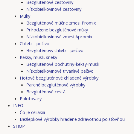
Bezgluténové cestoviny
Nízkobielkovinové cestoviny
Múky
Bezgluténové múčne zmesi Promix
Prirodzene bezgluténové múky
Nízkobielkovinové zmesi Apromix
Chlieb – pečivo
Bezgluténový chlieb – pečivo
Keksy, müsli, sneky
Bezgluténové pochutiny-keksy-müsli
Nízkobielkovinové trvanlivé pečivo
Hotové bezgluténové chladené výrobky
Parené bezgluténové výrobky
Bezgluténové cestá
Polotovary
INFO
Čo je celiakia
Bezlepkové výrobky hradené zdravotnou poisťovňou
SHOP