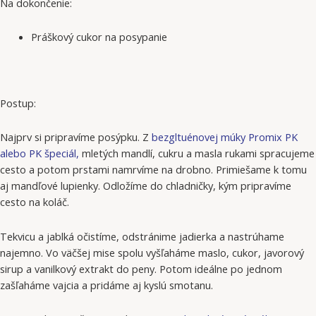
Na dokončenie:
Práškový cukor na posypanie
Postup:
Najprv si pripravíme posýpku. Z
bezgltuénovej múky Promix PK
alebo PK špeciál,
mletých mandlí, cukru a masla rukami spracujeme
cesto a potom prstami namrvíme na drobno. Primiešame k tomu
aj mandľové lupienky. Odložíme do chladničky, kým pripravíme
cesto na koláč.
Tekvicu a jablká očistíme, odstránime jadierka a nastrúhame
najemno. Vo väčšej mise spolu vyšľaháme maslo, cukor, javorový
sirup a vanilkový extrakt do peny. Potom ideálne po jednom
zašľaháme vajcia a pridáme aj kyslú smotanu.