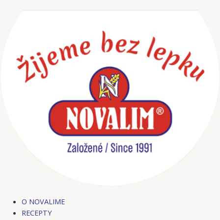
Preskočiť
na
obsah
O NOVALIME
RECEPTY