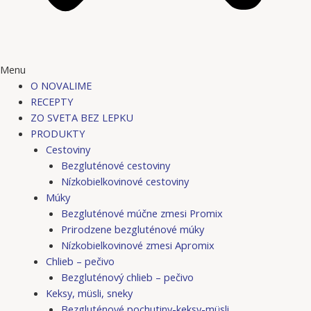
Menu
O NOVALIME
RECEPTY
ZO SVETA BEZ LEPKU
PRODUKTY
Cestoviny
Bezgluténové cestoviny
Nízkobielkovinové cestoviny
Múky
Bezgluténové múčne zmesi Promix
Prirodzene bezgluténové múky
Nízkobielkovinové zmesi Apromix
Chlieb – pečivo
Bezgluténový chlieb – pečivo
Keksy, müsli, sneky
Bezgluténové pochutiny-keksy-müsli