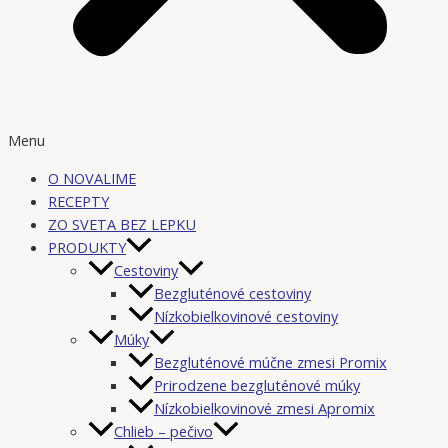
Menu
O NOVALIME
RECEPTY
ZO SVETA BEZ LEPKU
PRODUKTY
Cestoviny
Bezgluténové cestoviny
Nízkobielkovinové cestoviny
Múky
Bezgluténové múčne zmesi Promix
Prirodzene bezgluténové múky
Nízkobielkovinové zmesi Apromix
Chlieb – pečivo