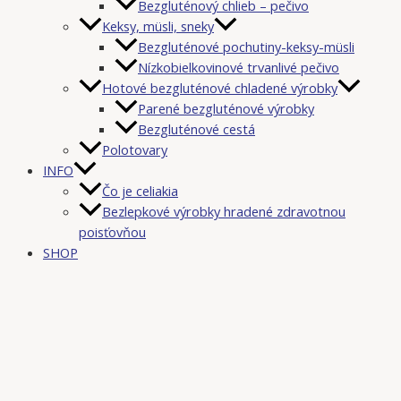
Bezgluténový chlieb – pečivo
Keksy, müsli, sneky
Bezgluténové pochutiny-keksy-müsli
Nízkobielkovinové trvanlivé pečivo
Hotové bezgluténové chladené výrobky
Parené bezgluténové výrobky
Bezgluténové cestá
Polotovary
INFO
Čo je celiakia
Bezlepkové výrobky hradené zdravotnou
poisťovňou
SHOP