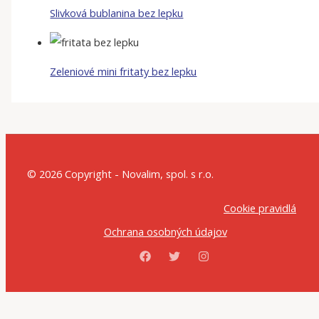
Slivková bublanina bez lepku
Zeleniové mini fritaty bez lepku
© 2026 Copyright - Novalim, spol. s r.o.
Cookie pravidlá
Ochrana osobných údajov