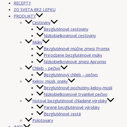
RECEPTY
ZO SVETA BEZ LEPKU
PRODUKTY
Cestoviny
Bezgluténové cestoviny
Nízkobielkovinové cestoviny
Múky
Bezgluténové múčne zmesi Promix
Prirodzene bezgluténové múky
Nízkobielkovinové zmesi Apromix
Chlieb – pečivo
Bezgluténový chlieb – pečivo
Keksy, müsli, sneky
Bezgluténové pochutiny-keksy-müsli
Nízkobielkovinové trvanlivé pečivo
Hotové bezgluténové chladené výrobky
Parené bezgluténové výrobky
Bezgluténové cestá
Polotovary
INFO