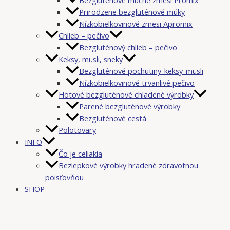
Prirodzene bezgluténové múky
Nízkobielkovinové zmesi Apromix
Chlieb – pečivo
Bezgluténový chlieb – pečivo
Keksy, müsli, sneky
Bezgluténové pochutiny-keksy-müsli
Nízkobielkovinové trvanlivé pečivo
Hotové bezgluténové chladené výrobky
Parené bezgluténové výrobky
Bezgluténové cestá
Polotovary
INFO
Čo je celiakia
Bezlepkové výrobky hradené zdravotnou
poisťovňou
SHOP