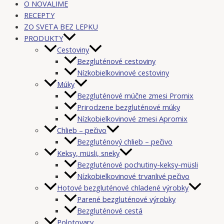
O NOVALIME
RECEPTY
ZO SVETA BEZ LEPKU
PRODUKTY
Cestoviny
Bezgluténové cestoviny
Nízkobielkovinové cestoviny
Múky
Bezgluténové múčne zmesi Promix
Prirodzene bezgluténové múky
Nízkobielkovinové zmesi Apromix
Chlieb – pečivo
Bezgluténový chlieb – pečivo
Keksy, müsli, sneky
Bezgluténové pochutiny-keksy-müsli
Nízkobielkovinové trvanlivé pečivo
Hotové bezgluténové chladené výrobky
Parené bezgluténové výrobky
Bezgluténové cestá
Polotovary