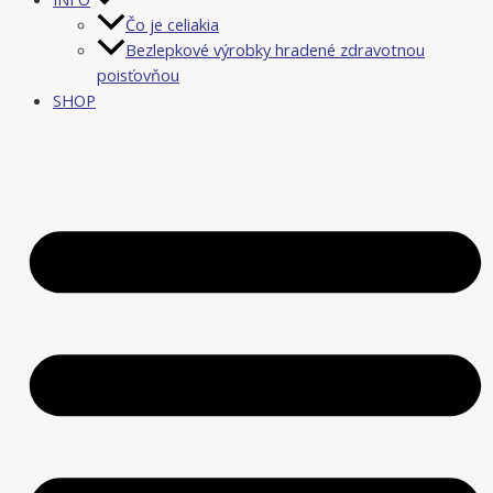
Čo je celiakia
Bezlepkové výrobky hradené zdravotnou
poisťovňou
SHOP