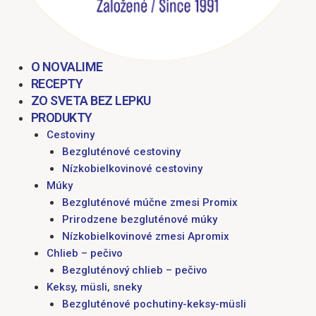
O NOVALIME
RECEPTY
ZO SVETA BEZ LEPKU
PRODUKTY
Cestoviny
Bezgluténové cestoviny
Nízkobielkovinové cestoviny
Múky
Bezgluténové múčne zmesi Promix
Prirodzene bezgluténové múky
Nízkobielkovinové zmesi Apromix
Chlieb – pečivo
Bezgluténový chlieb – pečivo
Keksy, müsli, sneky
Bezgluténové pochutiny-keksy-müsli