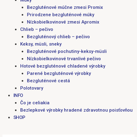
Múky
Bezgluténové múčne zmesi Promix
Prirodzene bezgluténové múky
Nízkobielkovinové zmesi Apromix
Chlieb – pečivo
Bezgluténový chlieb – pečivo
Keksy, müsli, sneky
Bezgluténové pochutiny-keksy-müsli
Nízkobielkovinové trvanlivé pečivo
Hotové bezgluténové chladené výrobky
Parené bezgluténové výrobky
Bezgluténové cestá
Polotovary
INFO
Čo je celiakia
Bezlepkové výrobky hradené zdravotnou poisťovňou
SHOP