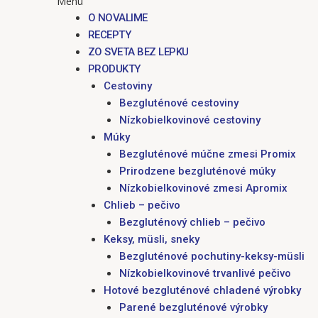
Menu
O NOVALIME
RECEPTY
ZO SVETA BEZ LEPKU
PRODUKTY
Cestoviny
Bezgluténové cestoviny
Nízkobielkovinové cestoviny
Múky
Bezgluténové múčne zmesi Promix
Prirodzene bezgluténové múky
Nízkobielkovinové zmesi Apromix
Chlieb – pečivo
Bezgluténový chlieb – pečivo
Keksy, müsli, sneky
Bezgluténové pochutiny-keksy-müsli
Nízkobielkovinové trvanlivé pečivo
Hotové bezgluténové chladené výrobky
Parené bezgluténové výrobky