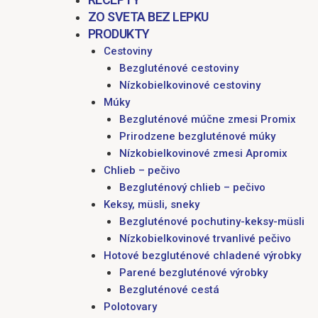
ZO SVETA BEZ LEPKU
PRODUKTY
Cestoviny
Bezgluténové cestoviny
Nízkobielkovinové cestoviny
Múky
Bezgluténové múčne zmesi Promix
Prirodzene bezgluténové múky
Nízkobielkovinové zmesi Apromix
Chlieb – pečivo
Bezgluténový chlieb – pečivo
Keksy, müsli, sneky
Bezgluténové pochutiny-keksy-müsli
Nízkobielkovinové trvanlivé pečivo
Hotové bezgluténové chladené výrobky
Parené bezgluténové výrobky
Bezgluténové cestá
Polotovary