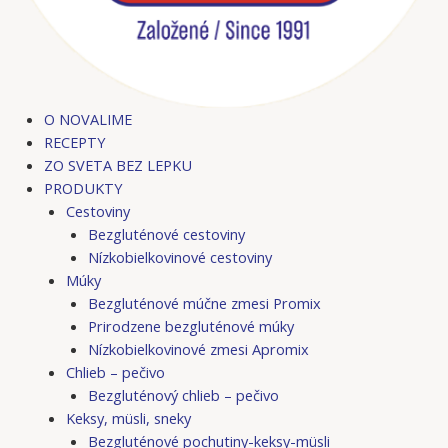
O NOVALIME
RECEPTY
ZO SVETA BEZ LEPKU
PRODUKTY
Cestoviny
Bezgluténové cestoviny
Nízkobielkovinové cestoviny
Múky
Bezgluténové múčne zmesi Promix
Prirodzene bezgluténové múky
Nízkobielkovinové zmesi Apromix
Chlieb – pečivo
Bezgluténový chlieb – pečivo
Keksy, müsli, sneky
Bezgluténové pochutiny-keksy-müsli