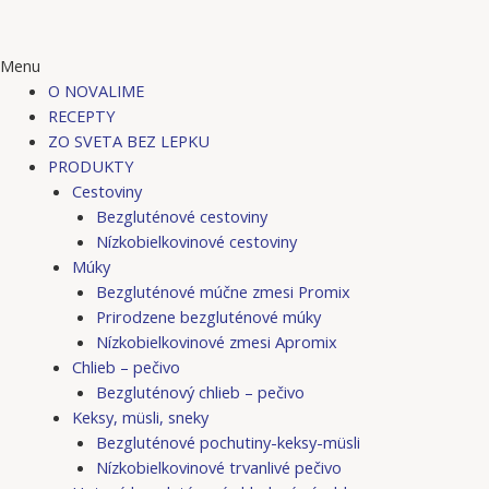
Menu
O NOVALIME
RECEPTY
ZO SVETA BEZ LEPKU
PRODUKTY
Cestoviny
Bezgluténové cestoviny
Nízkobielkovinové cestoviny
Múky
Bezgluténové múčne zmesi Promix
Prirodzene bezgluténové múky
Nízkobielkovinové zmesi Apromix
Chlieb – pečivo
Bezgluténový chlieb – pečivo
Keksy, müsli, sneky
Bezgluténové pochutiny-keksy-müsli
Nízkobielkovinové trvanlivé pečivo