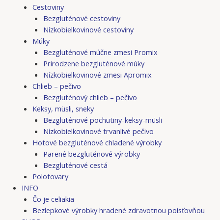
Cestoviny
Bezgluténové cestoviny
Nízkobielkovinové cestoviny
Múky
Bezgluténové múčne zmesi Promix
Prirodzene bezgluténové múky
Nízkobielkovinové zmesi Apromix
Chlieb – pečivo
Bezgluténový chlieb – pečivo
Keksy, müsli, sneky
Bezgluténové pochutiny-keksy-müsli
Nízkobielkovinové trvanlivé pečivo
Hotové bezgluténové chladené výrobky
Parené bezgluténové výrobky
Bezgluténové cestá
Polotovary
INFO
Čo je celiakia
Bezlepkové výrobky hradené zdravotnou poisťovňou