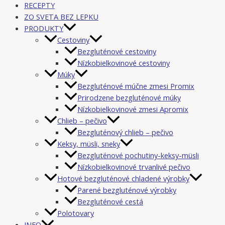
RECEPTY
ZO SVETA BEZ LEPKU
PRODUKTY
Cestoviny
Bezgluténové cestoviny
Nízkobielkovinové cestoviny
Múky
Bezgluténové múčne zmesi Promix
Prirodzene bezgluténové múky
Nízkobielkovinové zmesi Apromix
Chlieb – pečivo
Bezgluténový chlieb – pečivo
Keksy, müsli, sneky
Bezgluténové pochutiny-keksy-müsli
Nízkobielkovinové trvanlivé pečivo
Hotové bezgluténové chladené výrobky
Parené bezgluténové výrobky
Bezgluténové cestá
Polotovary
INFO