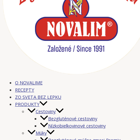
O NOVALIME
RECEPTY
ZO SVETA BEZ LEPKU
PRODUKTY
Cestoviny
Bezgluténové cestoviny
Nízkobielkovinové cestoviny
Múky
Bezgluténové múčne zmesi Promix