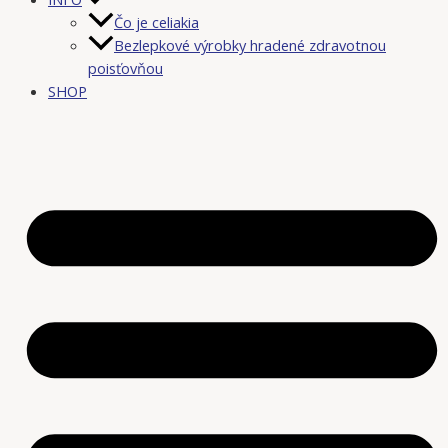
Čo je celiakia
Bezlepkové výrobky hradené zdravotnou
poisťovňou
SHOP