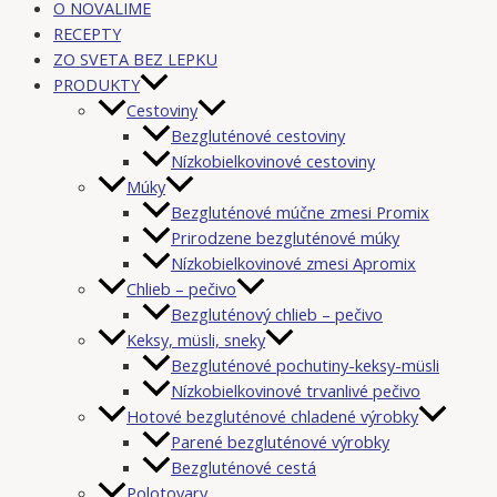
O NOVALIME
RECEPTY
ZO SVETA BEZ LEPKU
PRODUKTY
Cestoviny
Bezgluténové cestoviny
Nízkobielkovinové cestoviny
Múky
Bezgluténové múčne zmesi Promix
Prirodzene bezgluténové múky
Nízkobielkovinové zmesi Apromix
Chlieb – pečivo
Bezgluténový chlieb – pečivo
Keksy, müsli, sneky
Bezgluténové pochutiny-keksy-müsli
Nízkobielkovinové trvanlivé pečivo
Hotové bezgluténové chladené výrobky
Parené bezgluténové výrobky
Bezgluténové cestá
Polotovary