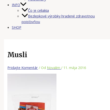
INFO
Čo je celiakia
Bezlepkové výrobky hradené zdravotnou
poisťovňou
SHOP
Musli
Pridajte Komentár
/ Od
Novalim
/
11. mája 2016