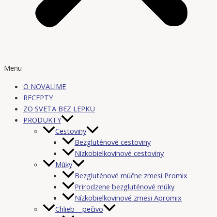
Menu
O NOVALIME
RECEPTY
ZO SVETA BEZ LEPKU
PRODUKTY
Cestoviny
Bezgluténové cestoviny
Nízkobielkovinové cestoviny
Múky
Bezgluténové múčne zmesi Promix
Prirodzene bezgluténové múky
Nízkobielkovinové zmesi Apromix
Chlieb – pečivo