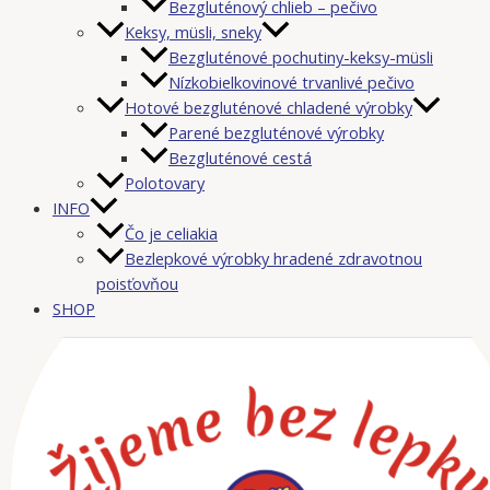
Bezgluténový chlieb – pečivo
Keksy, müsli, sneky
Bezgluténové pochutiny-keksy-müsli
Nízkobielkovinové trvanlivé pečivo
Hotové bezgluténové chladené výrobky
Parené bezgluténové výrobky
Bezgluténové cestá
Polotovary
INFO
Čo je celiakia
Bezlepkové výrobky hradené zdravotnou
poisťovňou
SHOP