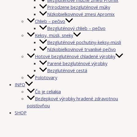
Prirodzene bezgluténové múky
Nízkobielkovinové zmesi Apromix
Chlieb – pečivo
Bezgluténový chlieb – pečivo
Keksy, müsli, sneky
Bezgluténové pochutiny-keksy-müsli
Nízkobielkovinové trvanlivé pečivo
Hotové bezgluténové chladené výrobky
Parené bezgluténové výrobky
Bezgluténové cestá
Polotovary
INFO
Čo je celiakia
Bezlepkové výrobky hradené zdravotnou
poisťovňou
SHOP