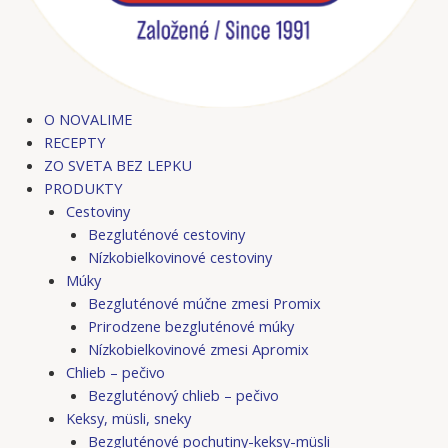
O NOVALIME
RECEPTY
ZO SVETA BEZ LEPKU
PRODUKTY
Cestoviny
Bezgluténové cestoviny
Nízkobielkovinové cestoviny
Múky
Bezgluténové múčne zmesi Promix
Prirodzene bezgluténové múky
Nízkobielkovinové zmesi Apromix
Chlieb – pečivo
Bezgluténový chlieb – pečivo
Keksy, müsli, sneky
Bezgluténové pochutiny-keksy-müsli