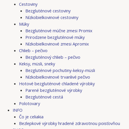
Cestoviny
Bezgluténové cestoviny
Nízkobielkovinové cestoviny
Múky
Bezgluténové múčne zmesi Promix
Prirodzene bezgluténové múky
Nízkobielkovinové zmesi Apromix
Chlieb – pečivo
Bezgluténový chlieb – pečivo
Keksy, müsli, sneky
Bezgluténové pochutiny-keksy-müsli
Nízkobielkovinové trvanlivé pečivo
Hotové bezgluténové chladené výrobky
Parené bezgluténové výrobky
Bezgluténové cestá
Polotovary
INFO
Čo je celiakia
Bezlepkové výrobky hradené zdravotnou poisťovňou