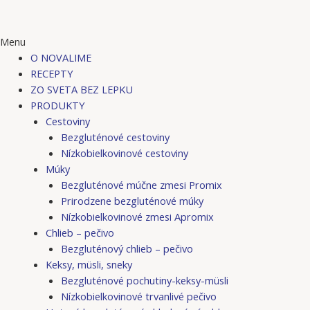
Menu
O NOVALIME
RECEPTY
ZO SVETA BEZ LEPKU
PRODUKTY
Cestoviny
Bezgluténové cestoviny
Nízkobielkovinové cestoviny
Múky
Bezgluténové múčne zmesi Promix
Prirodzene bezgluténové múky
Nízkobielkovinové zmesi Apromix
Chlieb – pečivo
Bezgluténový chlieb – pečivo
Keksy, müsli, sneky
Bezgluténové pochutiny-keksy-müsli
Nízkobielkovinové trvanlivé pečivo