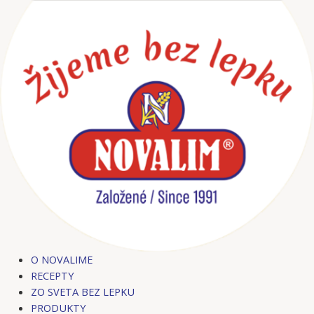
Preskočiť
Post
na
navigation
obsah
O NOVALIME
RECEPTY
ZO SVETA BEZ LEPKU
PRODUKTY