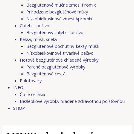
Bezgluténové múčne zmesi Promix
Prirodzene bezgluténové múky
Nízkobielkovinové zmesi Apromix
Chlieb – pečivo
Bezgluténový chlieb – pečivo
Keksy, müsli, sneky
Bezgluténové pochutiny-keksy-müsli
Nízkobielkovinové trvanlivé pečivo
Hotové bezgluténové chladené výrobky
Parené bezgluténové výrobky
Bezgluténové cestá
Polotovary
INFO
Čo je celiakia
Bezlepkové výrobky hradené zdravotnou poisťovňou
SHOP