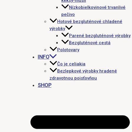
keksy-müsli
Nízkobielkovinové trvanlivé
pečivo
Hotové bezgluténové chladené
výrobky
Parené bezgluténové výrobky
Bezgluténové cestá
Polotovary
INFO
Čo je celiakia
Bezlepkové výrobky hradené
zdravotnou poisťovňou
SHOP