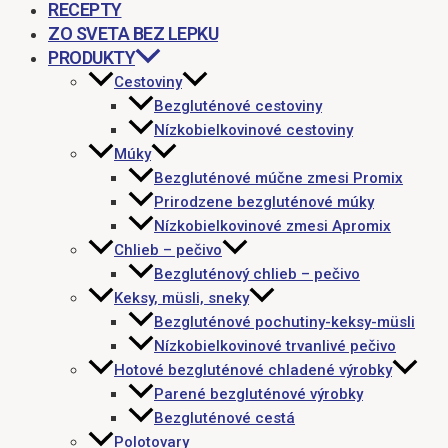
RECEPTY
ZO SVETA BEZ LEPKU
PRODUKTY
Cestoviny
Bezgluténové cestoviny
Nízkobielkovinové cestoviny
Múky
Bezgluténové múčne zmesi Promix
Prirodzene bezgluténové múky
Nízkobielkovinové zmesi Apromix
Chlieb – pečivo
Bezgluténový chlieb – pečivo
Keksy, müsli, sneky
Bezgluténové pochutiny-keksy-müsli
Nízkobielkovinové trvanlivé pečivo
Hotové bezgluténové chladené výrobky
Parené bezgluténové výrobky
Bezgluténové cestá
Polotovary