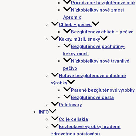
Prirodzene bezgluténové múk
Nízkobielkovinové zmesi
Apromix
Chlieb – pečivo
Bezgluténový chlieb – pečivo
Keksy, müsli, sneky
Bezgluténové pochutiny-
keksy-müsli
Nízkobielkovinové trvanlivé
pečivo
Hotové bezgluténové chladené
výrobky
Parené bezgluténové výrobky
Bezgluténové cestá
Polotovary
INFO
Čo je celiakia
Bezlepkové výrobky hradené
zdravotnou poisťovňou