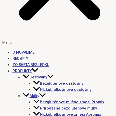
Menu
O NOVALIME
RECEPTY
ZO SVETA BEZ LEPKU
PRODUKTY
Cestoviny
Bezgluténové cestoviny
Nízkobielkovinové cestoviny
Múky
Bezgluténové múčne zmesi Promix
Prirodzene bezgluténové múky
Nízkobielkovinové zmesi Apromix