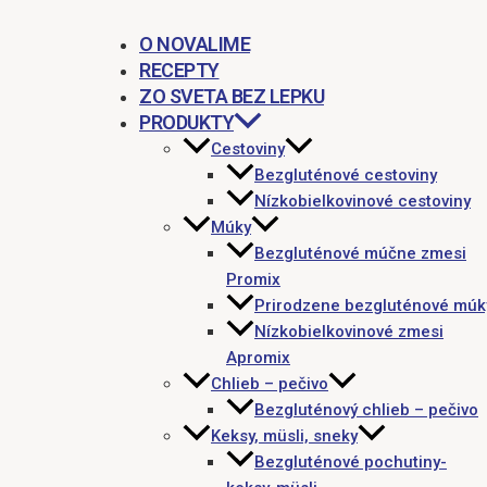
O NOVALIME
RECEPTY
ZO SVETA BEZ LEPKU
PRODUKTY
Cestoviny
Bezgluténové cestoviny
Nízkobielkovinové cestoviny
Múky
Bezgluténové múčne zmesi
Promix
Prirodzene bezgluténové múk
Nízkobielkovinové zmesi
Apromix
Chlieb – pečivo
Bezgluténový chlieb – pečivo
Keksy, müsli, sneky
Bezgluténové pochutiny-