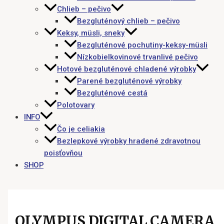
Chlieb – pečivo
Bezgluténový chlieb – pečivo
Keksy, müsli, sneky
Bezgluténové pochutiny-keksy-müsli
Nízkobielkovinové trvanlivé pečivo
Hotové bezgluténové chladené výrobky
Parené bezgluténové výrobky
Bezgluténové cestá
Polotovary
INFO
Čo je celiakia
Bezlepkové výrobky hradené zdravotnou
poisťovňou
SHOP
OLYMPUS DIGITAL CAMERA