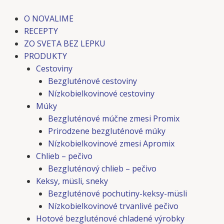
Preskočiť
Post
Post
na
navigation
navigation
O NOVALIME
obsah
RECEPTY
ZO SVETA BEZ LEPKU
PRODUKTY
Cestoviny
Bezgluténové cestoviny
Nízkobielkovinové cestoviny
Múky
Bezgluténové múčne zmesi Promix
Prirodzene bezgluténové múky
Nízkobielkovinové zmesi Apromix
Chlieb – pečivo
Bezgluténový chlieb – pečivo
Keksy, müsli, sneky
Bezgluténové pochutiny-keksy-müsli
Nízkobielkovinové trvanlivé pečivo
Hotové bezgluténové chladené výrobky