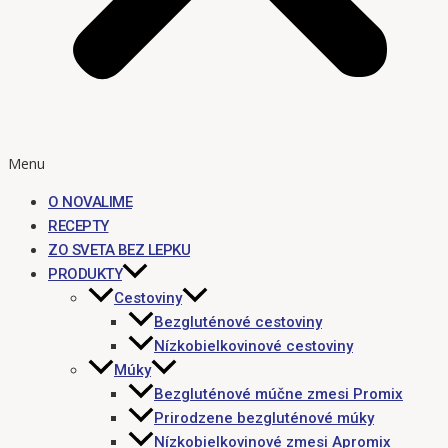
Menu
O NOVALIME
RECEPTY
ZO SVETA BEZ LEPKU
PRODUKTY
Cestoviny
Bezgluténové cestoviny
Nízkobielkovinové cestoviny
Múky
Bezgluténové múčne zmesi Promix
Prirodzene bezgluténové múky
Nízkobielkovinové zmesi Apromix