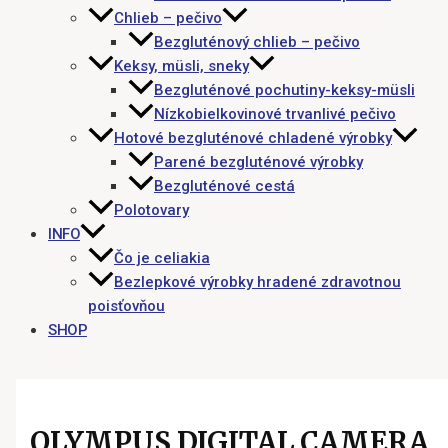
Chlieb – pečivo
Bezgluténový chlieb – pečivo
Keksy, müsli, sneky
Bezgluténové pochutiny-keksy-müsli
Nízkobielkovinové trvanlivé pečivo
Hotové bezgluténové chladené výrobky
Parené bezgluténové výrobky
Bezgluténové cestá
Polotovary
INFO
Čo je celiakia
Bezlepkové výrobky hradené zdravotnou
poisťovňou
SHOP
OLYMPUS DIGITAL CAMERA