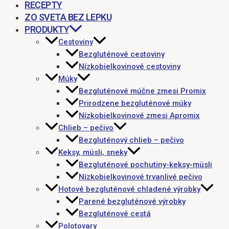
RECEPTY
ZO SVETA BEZ LEPKU
PRODUKTY
Cestoviny
Bezgluténové cestoviny
Nízkobielkovinové cestoviny
Múky
Bezgluténové múčne zmesi Promix
Prirodzene bezgluténové múky
Nízkobielkovinové zmesi Apromix
Chlieb – pečivo
Bezgluténový chlieb – pečivo
Keksy, müsli, sneky
Bezgluténové pochutiny-keksy-müsli
Nízkobielkovinové trvanlivé pečivo
Hotové bezgluténové chladené výrobky
Parené bezgluténové výrobky
Bezgluténové cestá
Polotovary