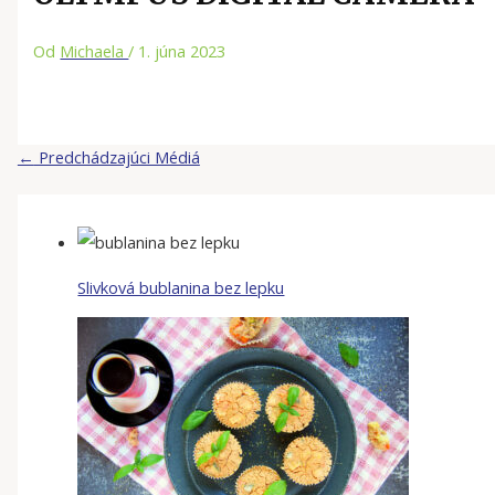
Od
Michaela
/
1. júna 2023
←
Predchádzajúci Médiá
Slivková bublanina bez lepku