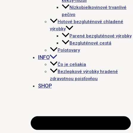
keksy-müsli
Nízkobielkovinové trvanlivé
pečivo
Hotové bezgluténové chladené
výrobky
Parené bezgluténové výrobky
Bezgluténové cestá
Polotovary
INFO
Čo je celiakia
Bezlepkové výrobky hradené
zdravotnou poisťovňou
SHOP