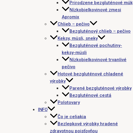
Prirodzene bezgluténové múk
Nízkobielkovinové zmesi
Apromix
Chlieb – pečivo
Bezgluténový chlieb – pečivo
Keksy, müsli, sneky
Bezgluténové pochutiny-
keksy-müsli
Nízkobielkovinové trvanlivé
pečivo
Hotové bezgluténové chladené
výrobky
Parené bezgluténové výrobky
Bezgluténové cestá
Polotovary
INFO
Čo je celiakia
Bezlepkové výrobky hradené
zdravotnou poisťovňou