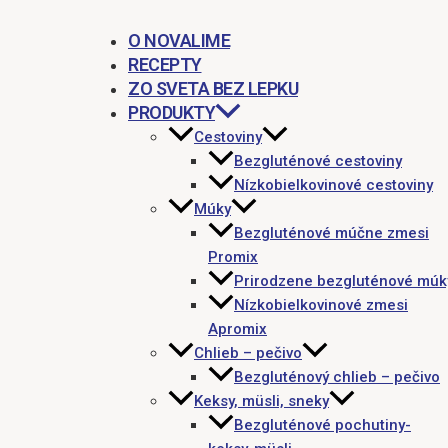
O NOVALIME
RECEPTY
ZO SVETA BEZ LEPKU
PRODUKTY
Cestoviny
Bezgluténové cestoviny
Nízkobielkovinové cestoviny
Múky
Bezgluténové múčne zmesi
Promix
Prirodzene bezgluténové múk
Nízkobielkovinové zmesi
Apromix
Chlieb – pečivo
Bezgluténový chlieb – pečivo
Keksy, müsli, sneky
Bezgluténové pochutiny-