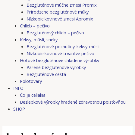
Bezgluténové múčne zmesi Promix
Prirodzene bezgluténové múky
Nízkobielkovinové zmesi Apromix
Chlieb – pečivo
Bezgluténový chlieb – pečivo
Keksy, müsli, sneky
Bezgluténové pochutiny-keksy-müsli
Nízkobielkovinové trvanlivé pečivo
Hotové bezgluténové chladené výrobky
Parené bezgluténové výrobky
Bezgluténové cestá
Polotovary
INFO
Čo je celiakia
Bezlepkové výrobky hradené zdravotnou poisťovňou
SHOP