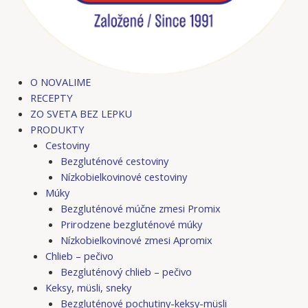
O NOVALIME
RECEPTY
ZO SVETA BEZ LEPKU
PRODUKTY
Cestoviny
Bezgluténové cestoviny
Nízkobielkovinové cestoviny
Múky
Bezgluténové múčne zmesi Promix
Prirodzene bezgluténové múky
Nízkobielkovinové zmesi Apromix
Chlieb – pečivo
Bezgluténový chlieb – pečivo
Keksy, müsli, sneky
Bezgluténové pochutiny-keksy-müsli