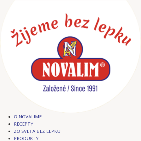
Preskočiť
Post
na
navigation
obsah
O NOVALIME
RECEPTY
ZO SVETA BEZ LEPKU
PRODUKTY