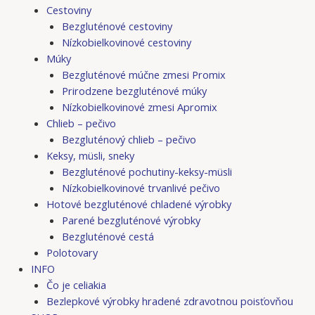
Cestoviny
Bezgluténové cestoviny
Nízkobielkovinové cestoviny
Múky
Bezgluténové múčne zmesi Promix
Prirodzene bezgluténové múky
Nízkobielkovinové zmesi Apromix
Chlieb – pečivo
Bezgluténový chlieb – pečivo
Keksy, müsli, sneky
Bezgluténové pochutiny-keksy-müsli
Nízkobielkovinové trvanlivé pečivo
Hotové bezgluténové chladené výrobky
Parené bezgluténové výrobky
Bezgluténové cestá
Polotovary
INFO
Čo je celiakia
Bezlepkové výrobky hradené zdravotnou poisťovňou