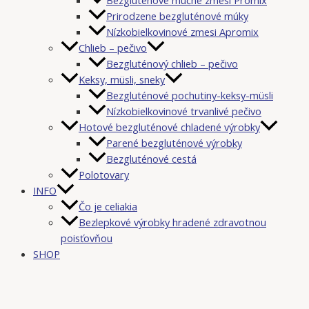
Prirodzene bezgluténové múky
Nízkobielkovinové zmesi Apromix
Chlieb – pečivo
Bezgluténový chlieb – pečivo
Keksy, müsli, sneky
Bezgluténové pochutiny-keksy-müsli
Nízkobielkovinové trvanlivé pečivo
Hotové bezgluténové chladené výrobky
Parené bezgluténové výrobky
Bezgluténové cestá
Polotovary
INFO
Čo je celiakia
Bezlepkové výrobky hradené zdravotnou
poisťovňou
SHOP