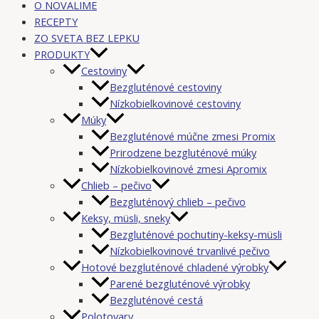
O NOVALIME
RECEPTY
ZO SVETA BEZ LEPKU
PRODUKTY
Cestoviny
Bezgluténové cestoviny
Nízkobielkovinové cestoviny
Múky
Bezgluténové múčne zmesi Promix
Prirodzene bezgluténové múky
Nízkobielkovinové zmesi Apromix
Chlieb – pečivo
Bezgluténový chlieb – pečivo
Keksy, müsli, sneky
Bezgluténové pochutiny-keksy-müsli
Nízkobielkovinové trvanlivé pečivo
Hotové bezgluténové chladené výrobky
Parené bezgluténové výrobky
Bezgluténové cestá
Polotovary