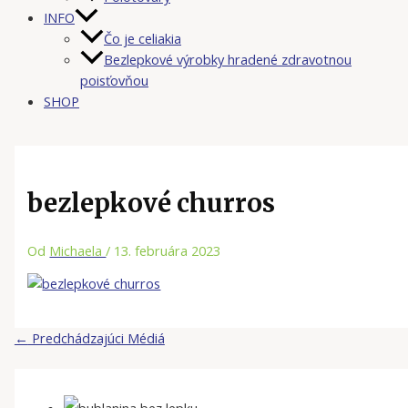
INFO
Čo je celiakia
Bezlepkové výrobky hradené zdravotnou
poisťovňou
SHOP
bezlepkové churros
Od
Michaela
/
13. februára 2023
←
Predchádzajúci Médiá