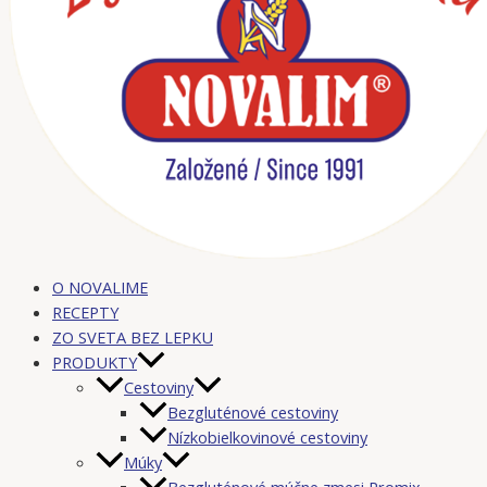
O NOVALIME
RECEPTY
ZO SVETA BEZ LEPKU
PRODUKTY
Cestoviny
Bezgluténové cestoviny
Nízkobielkovinové cestoviny
Múky
Bezgluténové múčne zmesi Promix