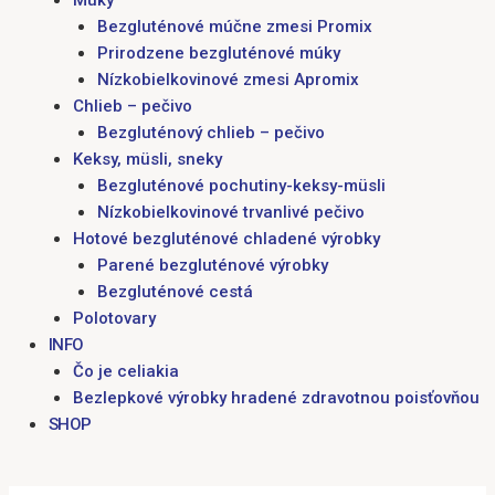
Múky
Bezgluténové múčne zmesi Promix
Prirodzene bezgluténové múky
Nízkobielkovinové zmesi Apromix
Chlieb – pečivo
Bezgluténový chlieb – pečivo
Keksy, müsli, sneky
Bezgluténové pochutiny-keksy-müsli
Nízkobielkovinové trvanlivé pečivo
Hotové bezgluténové chladené výrobky
Parené bezgluténové výrobky
Bezgluténové cestá
Polotovary
INFO
Čo je celiakia
Bezlepkové výrobky hradené zdravotnou poisťovňou
SHOP