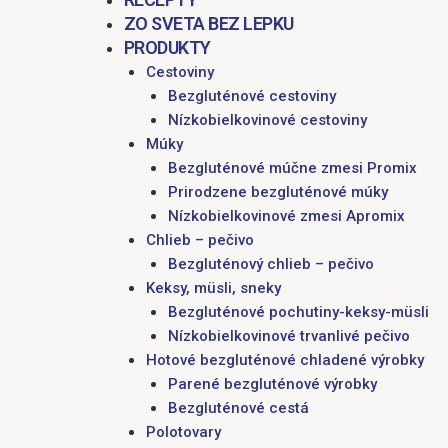
ZO SVETA BEZ LEPKU
PRODUKTY
Cestoviny
Bezgluténové cestoviny
Nízkobielkovinové cestoviny
Múky
Bezgluténové múčne zmesi Promix
Prirodzene bezgluténové múky
Nízkobielkovinové zmesi Apromix
Chlieb – pečivo
Bezgluténový chlieb – pečivo
Keksy, müsli, sneky
Bezgluténové pochutiny-keksy-müsli
Nízkobielkovinové trvanlivé pečivo
Hotové bezgluténové chladené výrobky
Parené bezgluténové výrobky
Bezgluténové cestá
Polotovary