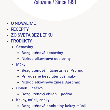
O NOVALIME
RECEPTY
ZO SVETA BEZ LEPKU
PRODUKTY
Cestoviny
Bezgluténové cestoviny
Nízkobielkovinové cestoviny
Múky
Bezgluténové múčne zmesi Promix
Prirodzene bezgluténové múky
Nízkobielkovinové zmesi Apromix
Chlieb – pečivo
Bezgluténový chlieb – pečivo
Keksy, müsli, sneky
Bezgluténové pochutiny-keksy-müsli