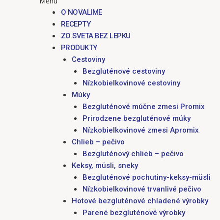
Menu
O NOVALIME
RECEPTY
ZO SVETA BEZ LEPKU
PRODUKTY
Cestoviny
Bezgluténové cestoviny
Nízkobielkovinové cestoviny
Múky
Bezgluténové múčne zmesi Promix
Prirodzene bezgluténové múky
Nízkobielkovinové zmesi Apromix
Chlieb – pečivo
Bezgluténový chlieb – pečivo
Keksy, müsli, sneky
Bezgluténové pochutiny-keksy-müsli
Nízkobielkovinové trvanlivé pečivo
Hotové bezgluténové chladené výrobky
Parené bezgluténové výrobky