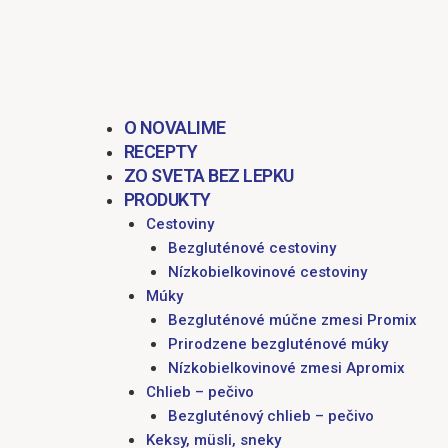
obsah
O NOVALIME
RECEPTY
ZO SVETA BEZ LEPKU
PRODUKTY
Cestoviny
Bezgluténové cestoviny
Nízkobielkovinové cestoviny
Múky
Bezgluténové múčne zmesi Promix
Prirodzene bezgluténové múky
Nízkobielkovinové zmesi Apromix
Chlieb – pečivo
Bezgluténový chlieb – pečivo
Keksy, müsli, sneky