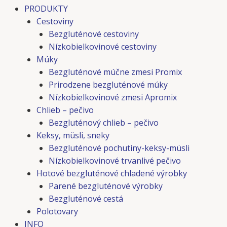
PRODUKTY
Cestoviny
Bezgluténové cestoviny
Nízkobielkovinové cestoviny
Múky
Bezgluténové múčne zmesi Promix
Prirodzene bezgluténové múky
Nízkobielkovinové zmesi Apromix
Chlieb – pečivo
Bezgluténový chlieb – pečivo
Keksy, müsli, sneky
Bezgluténové pochutiny-keksy-müsli
Nízkobielkovinové trvanlivé pečivo
Hotové bezgluténové chladené výrobky
Parené bezgluténové výrobky
Bezgluténové cestá
Polotovary
INFO