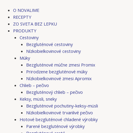
Preskočiť
Post
na
navigation
O NOVALIME
obsah
RECEPTY
ZO SVETA BEZ LEPKU
PRODUKTY
Cestoviny
Bezgluténové cestoviny
Nízkobielkovinové cestoviny
Múky
Bezgluténové múčne zmesi Promix
Prirodzene bezgluténové múky
Nízkobielkovinové zmesi Apromix
Chlieb – pečivo
Bezgluténový chlieb – pečivo
Keksy, müsli, sneky
Bezgluténové pochutiny-keksy-müsli
Nízkobielkovinové trvanlivé pečivo
Hotové bezgluténové chladené výrobky
Parené bezgluténové výrobky