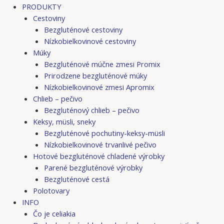
PRODUKTY
Cestoviny
Bezgluténové cestoviny
Nízkobielkovinové cestoviny
Múky
Bezgluténové múčne zmesi Promix
Prirodzene bezgluténové múky
Nízkobielkovinové zmesi Apromix
Chlieb – pečivo
Bezgluténový chlieb – pečivo
Keksy, müsli, sneky
Bezgluténové pochutiny-keksy-müsli
Nízkobielkovinové trvanlivé pečivo
Hotové bezgluténové chladené výrobky
Parené bezgluténové výrobky
Bezgluténové cestá
Polotovary
INFO
Čo je celiakia