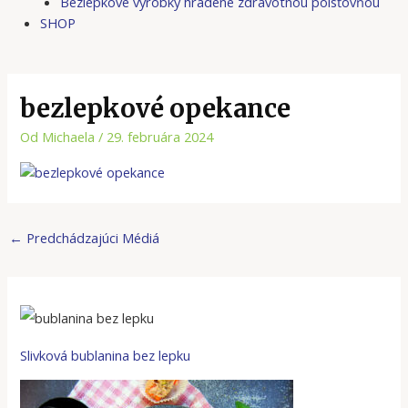
Bezlepkové výrobky hradené zdravotnou poisťovňou
SHOP
bezlepkové opekance
Od
Michaela
/
29. februára 2024
←
Predchádzajúci Médiá
Slivková bublanina bez lepku