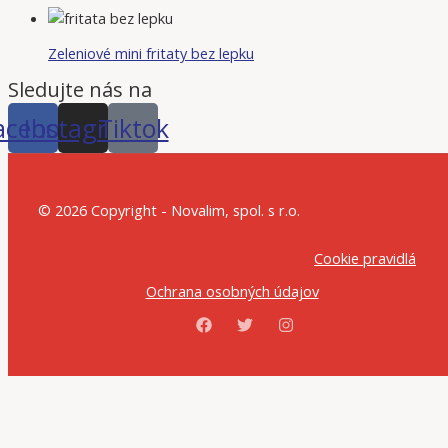
Zeleniové mini fritaty bez lepku
Sledujte nás na
acebook
Instagram
Tiktok
© 2026 Copyright - Novalim, spol. s r.o.
Cookie pravidlá
Ochrana osobných údajov