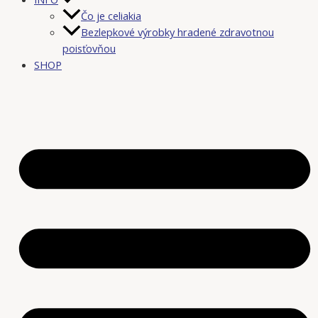
Čo je celiakia
Bezlepkové výrobky hradené zdravotnou
poisťovňou
SHOP