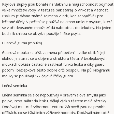
Psyliové slupky jsou bohaté na vlákninu a mají schopnost pojmout
velké množství vody. V těstu se pak starají o vlhkost a vláčnost.
Psylium je dávno známé zejména v Indii, kde se využívá i pro
léčebné účely. V pečení se používá najemno umleté psylium, které
se v předepsaném množství dá nabobtnat do tekutiny. Na jeden
bochník chleba se obvykle použije 1 lžíce psylia.
Guarová guma (mouka)
Guarová mouka se těší, zejména při pečení – velké oblibě. Její
úlohou je starat se o objem a strukturu těsta. V bezlepkových
moukách dokáže částečně zastřešit funkci lepku a díky guaru
potom i bezlepkové těsto dobře drží pospolu. Na půl kilogramu
mouky se používají 1-2 čajové lžičky guaru.
Lněná semínka
Lněná semínka se sice nepoužívají v pravém slova smyslu jako
pojivo, resp. náhrada lepku, dělají však s těstem malé zázraky.
Dodávají mu totiž výbornou texturu. Zároveň jsou na prvních
příčkách, co se týká jejich výživové hodnoty. Dodávají nám totiž