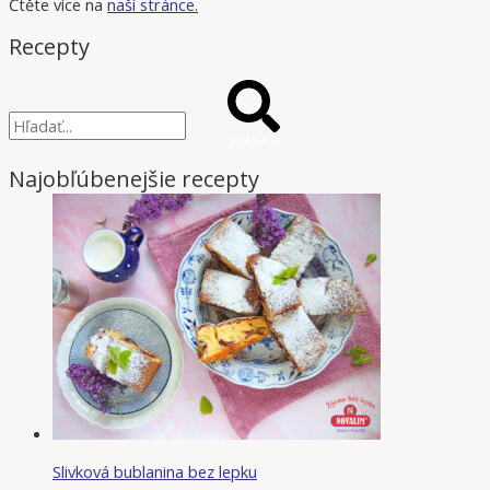
Čtěte více na
naší stránce.
Recepty
SEARCH
Najobľúbenejšie recepty
Slivková bublanina bez lepku