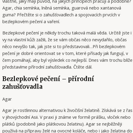
vlastně, jaký mají původ, na jakých principech pracují a podobně?
Agar, chia semínka, lněná semínka, guarová nebo xantanová
guma? Přečtěte si o zahušťovadlech a spojovacích prvcích v
bezlepkovém pečení a vaření.
Bezlepkové pečení je někdy trochu taková malá věda. Určitě jste i
vy na vlastní kůži zažili, že se vám občas něco nevydařilo, občas
něco nevyšlo tak, jak jste si to představovali…Při bezlepkovém
pečení je dobré orientovat se v tom, které přísady jak fungují, v
čem pomáhají, aby byl výsledek co nejlepší. Dnes vám trochu blíže
představíme přírodní zahušťovadla. Čtěte dál.
Bezlepkové pečení – přírodní
zahušťovadla
Agar
Agar je rostlinnou alternativou k živočišní želatině. Získává se z řas
v jihovýchodní Asii. V praxi ji známe ve formě prášku, vloček nebo
plátků (podobně jako plátkovou želatinu). Agar se nejběžněji
používá na přípravu želé na ovocné koláče, nebo i jako želatina do