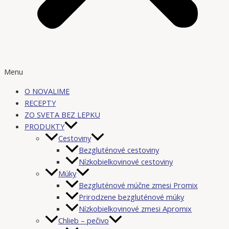
Menu
O NOVALIME
RECEPTY
ZO SVETA BEZ LEPKU
PRODUKTY
Cestoviny
Bezgluténové cestoviny
Nízkobielkovinové cestoviny
Múky
Bezgluténové múčne zmesi Promix
Prirodzene bezgluténové múky
Nízkobielkovinové zmesi Apromix
Chlieb – pečivo