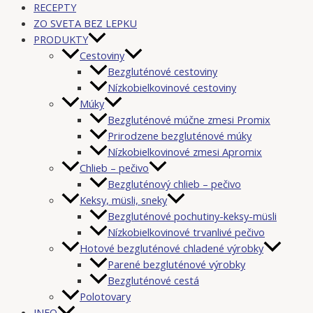
RECEPTY
ZO SVETA BEZ LEPKU
PRODUKTY
Cestoviny
Bezgluténové cestoviny
Nízkobielkovinové cestoviny
Múky
Bezgluténové múčne zmesi Promix
Prirodzene bezgluténové múky
Nízkobielkovinové zmesi Apromix
Chlieb – pečivo
Bezgluténový chlieb – pečivo
Keksy, müsli, sneky
Bezgluténové pochutiny-keksy-müsli
Nízkobielkovinové trvanlivé pečivo
Hotové bezgluténové chladené výrobky
Parené bezgluténové výrobky
Bezgluténové cestá
Polotovary
INFO