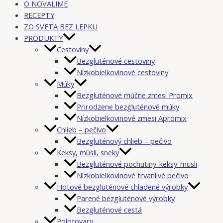
O NOVALIME
RECEPTY
ZO SVETA BEZ LEPKU
PRODUKTY
Cestoviny
Bezgluténové cestoviny
Nízkobielkovinové cestoviny
Múky
Bezgluténové múčne zmesi Promix
Prirodzene bezgluténové múky
Nízkobielkovinové zmesi Apromix
Chlieb – pečivo
Bezgluténový chlieb – pečivo
Keksy, müsli, sneky
Bezgluténové pochutiny-keksy-müsli
Nízkobielkovinové trvanlivé pečivo
Hotové bezgluténové chladené výrobky
Parené bezgluténové výrobky
Bezgluténové cestá
Polotovary