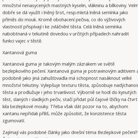
množství nenasycených mastných kyselin, vlákninu a bílkoviny. Velm
dobře se dá využít i lněný šrot, resp.mletá lněná semínka jako
příměs do mouk. Kromě obohacení pečiva, co do výživových
vlastností přispívají i ke zvláčnění těsta. Celá lněná semínka
nabobtnaná v tekutině dovedou v určitých případech nahradit
funkci vajec v těstě.
Xantanová guma
Xantanová guma je takovým malým zázrakem ve světě
bezlepkového pečení. Xantanová guma je potravinovým aditivem 
podobně jako jiná zahušťovadla má schopnost nasáknout velké
množství tekutiny. Vylepšuje texturu těsta, způsobuje nadýchano
těsta a prodlužuje i jeho trvanlivost. Výborně se hodí do kynutých
těst, slaných i sladkých pečiv, stačí přidat půl čajové lžičky na čtvrt
kila bezlepkové mouky. Třeba však dát pozor na to, abychom
xantanu nepřidali příliš, může způsobit, že konzistence těsta
zgumovatí.
Zajímají vás podobné články jako dnešní téma Bezlepkové pečení?