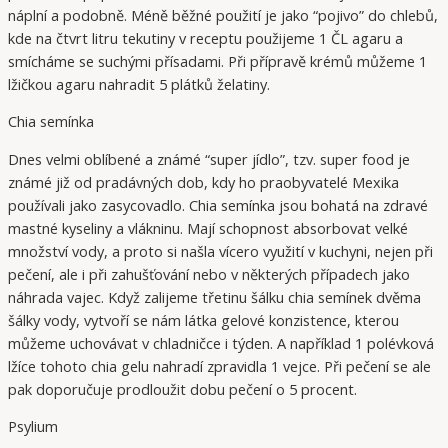
náplní a podobně. Méně běžné použití je jako “pojivo” do chlebů,
kde na čtvrt litru tekutiny v receptu použijeme 1 ČL agaru a
smícháme se suchými přísadami. Při přípravě krémů můžeme 1
lžičkou agaru nahradit 5 plátků želatiny.
Chia semínka
Dnes velmi oblíbené a známé “super jídlo”, tzv. super food je
známé již od pradávných dob, kdy ho praobyvatelé Mexika
používali jako zasycovadlo. Chia semínka jsou bohatá na zdravé
mastné kyseliny a vlákninu. Mají schopnost absorbovat velké
množství vody, a proto si našla vícero využití v kuchyni, nejen při
pečení, ale i při zahušťování nebo v některých případech jako
náhrada vajec. Když zalijeme třetinu šálku chia semínek dvěma
šálky vody, vytvoří se nám látka gelové konzistence, kterou
můžeme uchovávat v chladničce i týden. A například 1 polévková
lžíce tohoto chia gelu nahradí zpravidla 1 vejce. Při pečení se ale
pak doporučuje prodloužit dobu pečení o 5 procent.
Psylium