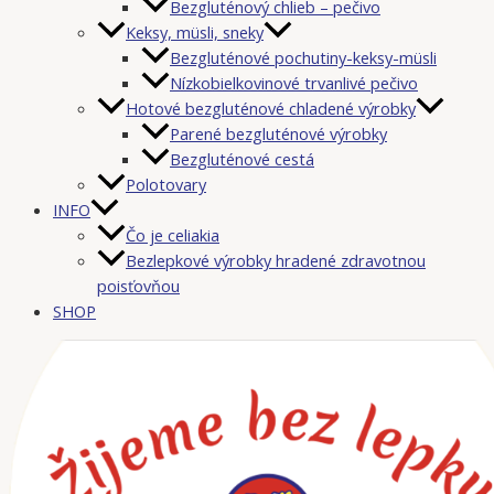
Bezgluténový chlieb – pečivo
Keksy, müsli, sneky
Bezgluténové pochutiny-keksy-müsli
Nízkobielkovinové trvanlivé pečivo
Hotové bezgluténové chladené výrobky
Parené bezgluténové výrobky
Bezgluténové cestá
Polotovary
INFO
Čo je celiakia
Bezlepkové výrobky hradené zdravotnou
poisťovňou
SHOP