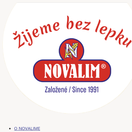
Preskočiť
na
obsah
O NOVALIME