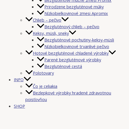
Prirodzene bezgluténové múky
Nízkobielkovinové zmesi Apromix
Chlieb – pečivo
Bezgluténový chlieb – pečivo
Keksy, müsli, sneky
Bezgluténové pochutiny-keksy-müsli
Nízkobielkovinové trvanlivé pečivo
Hotové bezgluténové chladené výrobky
Parené bezgluténové výrobky
Bezgluténové cestá
Polotovary
INFO
Čo je celiakia
Bezlepkové výrobky hradené zdravotnou
poisťovňou
SHOP