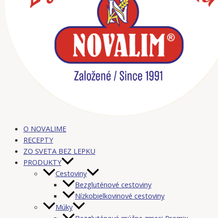
O NOVALIME
RECEPTY
ZO SVETA BEZ LEPKU
PRODUKTY
Cestoviny
Bezgluténové cestoviny
Nízkobielkovinové cestoviny
Múky
Bezgluténové múčne zmesi Promix