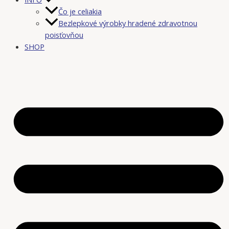
Čo je celiakia
Bezlepkové výrobky hradené zdravotnou
poisťovňou
SHOP