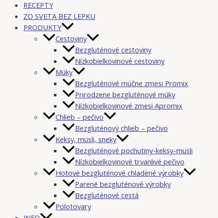
RECEPTY
ZO SVETA BEZ LEPKU
PRODUKTY
Cestoviny
Bezgluténové cestoviny
Nízkobielkovinové cestoviny
Múky
Bezgluténové múčne zmesi Promix
Prirodzene bezgluténové múky
Nízkobielkovinové zmesi Apromix
Chlieb – pečivo
Bezgluténový chlieb – pečivo
Keksy, müsli, sneky
Bezgluténové pochutiny-keksy-müsli
Nízkobielkovinové trvanlivé pečivo
Hotové bezgluténové chladené výrobky
Parené bezgluténové výrobky
Bezgluténové cestá
Polotovary
INFO