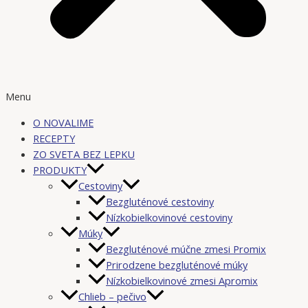
Menu
O NOVALIME
RECEPTY
ZO SVETA BEZ LEPKU
PRODUKTY
Cestoviny
Bezgluténové cestoviny
Nízkobielkovinové cestoviny
Múky
Bezgluténové múčne zmesi Promix
Prirodzene bezgluténové múky
Nízkobielkovinové zmesi Apromix
Chlieb – pečivo