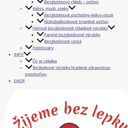
Bezgluténový chlieb – pečivo
Keksy, müsli, sneky
Bezgluténové pochutiny-keksy-müsli
Nízkobielkovinové trvanlivé pečivo
Hotové bezgluténové chladené výrobky
Parené bezgluténové výrobky
Bezgluténové cestá
Polotovary
INFO
Čo je celiakia
Bezlepkové výrobky hradené zdravotnou
poisťovňou
SHOP