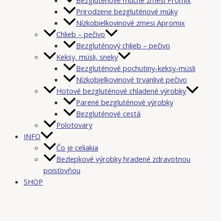
Prirodzene bezgluténové múky
Nízkobielkovinové zmesi Apromix
Chlieb – pečivo
Bezgluténový chlieb – pečivo
Keksy, müsli, sneky
Bezgluténové pochutiny-keksy-müsli
Nízkobielkovinové trvanlivé pečivo
Hotové bezgluténové chladené výrobky
Parené bezgluténové výrobky
Bezgluténové cestá
Polotovary
INFO
Čo je celiakia
Bezlepkové výrobky hradené zdravotnou
poisťovňou
SHOP