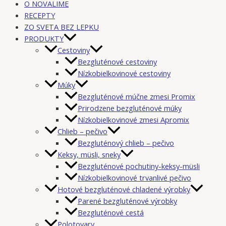
O NOVALIME
RECEPTY
ZO SVETA BEZ LEPKU
PRODUKTY
Cestoviny
Bezgluténové cestoviny
Nízkobielkovinové cestoviny
Múky
Bezgluténové múčne zmesi Promix
Prirodzene bezgluténové múky
Nízkobielkovinové zmesi Apromix
Chlieb – pečivo
Bezgluténový chlieb – pečivo
Keksy, müsli, sneky
Bezgluténové pochutiny-keksy-müsli
Nízkobielkovinové trvanlivé pečivo
Hotové bezgluténové chladené výrobky
Parené bezgluténové výrobky
Bezgluténové cestá
Polotovary