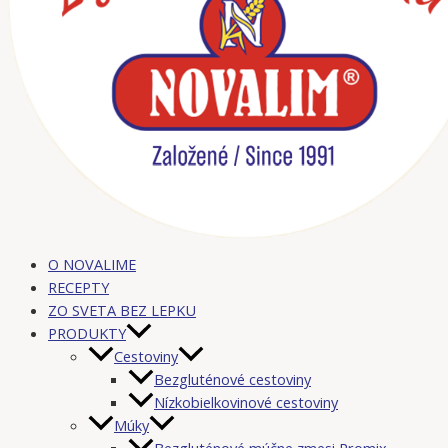
O NOVALIME
RECEPTY
ZO SVETA BEZ LEPKU
PRODUKTY
Cestoviny
Bezgluténové cestoviny
Nízkobielkovinové cestoviny
Múky
Bezgluténové múčne zmesi Promix