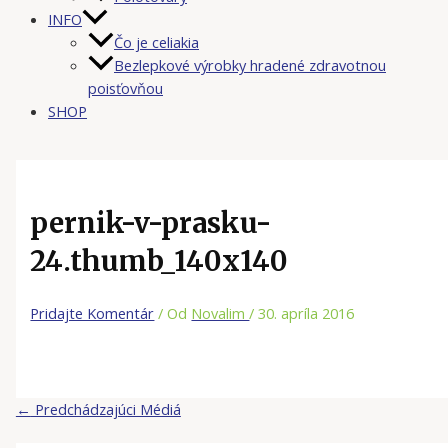
INFO
Čo je celiakia
Bezlepkové výrobky hradené zdravotnou
poisťovňou
SHOP
pernik-v-prasku-
24.thumb_140x140
Pridajte Komentár
/ Od
Novalim
/
30. apríla 2016
←
Predchádzajúci Médiá