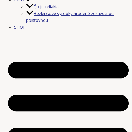
Čo je celiakia
Bezlepkové výrobky hradené zdravotnou
poisťovňou
SHOP