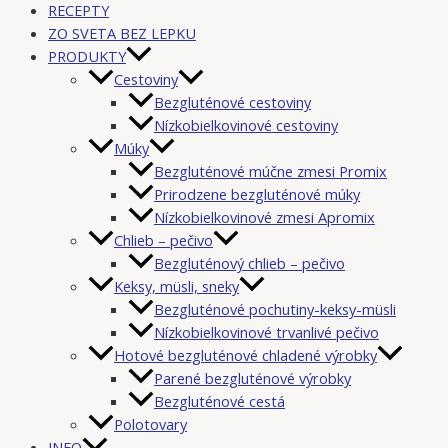
RECEPTY
ZO SVETA BEZ LEPKU
PRODUKTY
Cestoviny
Bezgluténové cestoviny
Nízkobielkovinové cestoviny
Múky
Bezgluténové múčne zmesi Promix
Prirodzene bezgluténové múky
Nízkobielkovinové zmesi Apromix
Chlieb – pečivo
Bezgluténový chlieb – pečivo
Keksy, müsli, sneky
Bezgluténové pochutiny-keksy-müsli
Nízkobielkovinové trvanlivé pečivo
Hotové bezgluténové chladené výrobky
Parené bezgluténové výrobky
Bezgluténové cestá
Polotovary
INFO