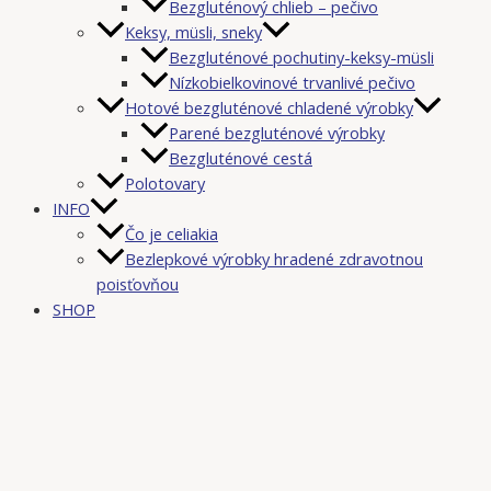
Bezgluténový chlieb – pečivo
Keksy, müsli, sneky
Bezgluténové pochutiny-keksy-müsli
Nízkobielkovinové trvanlivé pečivo
Hotové bezgluténové chladené výrobky
Parené bezgluténové výrobky
Bezgluténové cestá
Polotovary
INFO
Čo je celiakia
Bezlepkové výrobky hradené zdravotnou
poisťovňou
SHOP