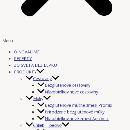
Menu
O NOVALIME
RECEPTY
ZO SVETA BEZ LEPKU
PRODUKTY
Cestoviny
Bezgluténové cestoviny
Nízkobielkovinové cestoviny
Múky
Bezgluténové múčne zmesi Promix
Prirodzene bezgluténové múky
Nízkobielkovinové zmesi Apromix
Chlieb – pečivo