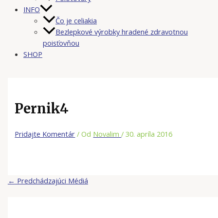
INFO
Čo je celiakia
Bezlepkové výrobky hradené zdravotnou
poisťovňou
SHOP
Pernik4
Pridajte Komentár
/ Od
Novalim
/
30. apríla 2016
←
Predchádzajúci Médiá