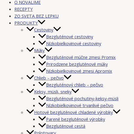
O NOVALIME
RECEPTY
ZO SVETA BEZ LEPKU
PRODUKTY
Cestoviny
Bezgluténové cestoviny
Nízkobielkovinové cestoviny
Múky
Bezgluténové múčne zmesi Promix
Prirodzene bezgluténové múky
Nízkobielkovinové zmesi Apromix
Chlieb – pečivo
Bezgluténový chlieb – pečivo
Keksy, müsli, sneky
Bezgluténové pochutiny-keksy-müsli
Nízkobielkovinové trvanlivé pečivo
Hotové bezgluténové chladené výrobky
Parené bezgluténové výrobky
Bezgluténové cestá
Polotovary