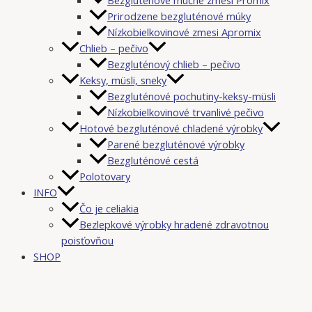
Prirodzene bezgluténové múky
Nízkobielkovinové zmesi Apromix
Chlieb – pečivo
Bezgluténový chlieb – pečivo
Keksy, müsli, sneky
Bezgluténové pochutiny-keksy-müsli
Nízkobielkovinové trvanlivé pečivo
Hotové bezgluténové chladené výrobky
Parené bezgluténové výrobky
Bezgluténové cestá
Polotovary
INFO
Čo je celiakia
Bezlepkové výrobky hradené zdravotnou
poisťovňou
SHOP