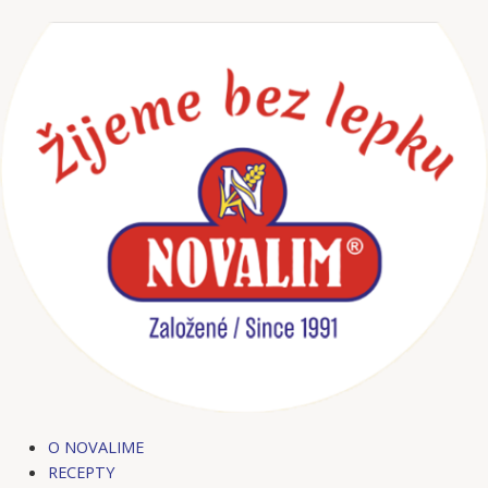
Preskočiť
Post
na
navigation
obsah
O NOVALIME
RECEPTY