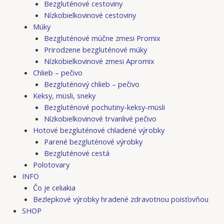
Bezgluténové cestoviny
Nízkobielkovinové cestoviny
Múky
Bezgluténové múčne zmesi Promix
Prirodzene bezgluténové múky
Nízkobielkovinové zmesi Apromix
Chlieb – pečivo
Bezgluténový chlieb – pečivo
Keksy, müsli, sneky
Bezgluténové pochutiny-keksy-müsli
Nízkobielkovinové trvanlivé pečivo
Hotové bezgluténové chladené výrobky
Parené bezgluténové výrobky
Bezgluténové cestá
Polotovary
INFO
Čo je celiakia
Bezlepkové výrobky hradené zdravotnou poisťovňou
SHOP