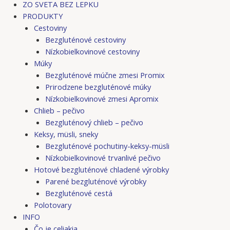
ZO SVETA BEZ LEPKU
PRODUKTY
Cestoviny
Bezgluténové cestoviny
Nízkobielkovinové cestoviny
Múky
Bezgluténové múčne zmesi Promix
Prirodzene bezgluténové múky
Nízkobielkovinové zmesi Apromix
Chlieb – pečivo
Bezgluténový chlieb – pečivo
Keksy, müsli, sneky
Bezgluténové pochutiny-keksy-müsli
Nízkobielkovinové trvanlivé pečivo
Hotové bezgluténové chladené výrobky
Parené bezgluténové výrobky
Bezgluténové cestá
Polotovary
INFO
Čo je celiakia