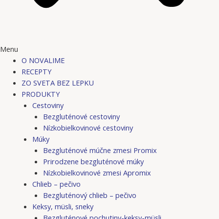
Menu
O NOVALIME
RECEPTY
ZO SVETA BEZ LEPKU
PRODUKTY
Cestoviny
Bezgluténové cestoviny
Nízkobielkovinové cestoviny
Múky
Bezgluténové múčne zmesi Promix
Prirodzene bezgluténové múky
Nízkobielkovinové zmesi Apromix
Chlieb – pečivo
Bezgluténový chlieb – pečivo
Keksy, müsli, sneky
Bezgluténové pochutiny-keksy-müsli