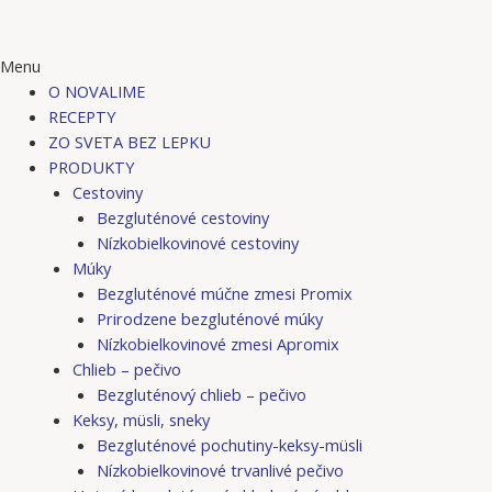
Menu
O NOVALIME
RECEPTY
ZO SVETA BEZ LEPKU
PRODUKTY
Cestoviny
Bezgluténové cestoviny
Nízkobielkovinové cestoviny
Múky
Bezgluténové múčne zmesi Promix
Prirodzene bezgluténové múky
Nízkobielkovinové zmesi Apromix
Chlieb – pečivo
Bezgluténový chlieb – pečivo
Keksy, müsli, sneky
Bezgluténové pochutiny-keksy-müsli
Nízkobielkovinové trvanlivé pečivo