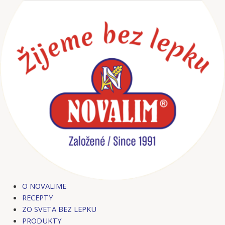
Preskočiť
Post
na
navigation
obsah
O NOVALIME
RECEPTY
ZO SVETA BEZ LEPKU
PRODUKTY