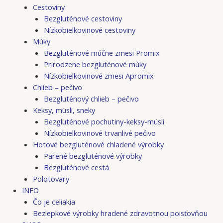
Cestoviny
Bezgluténové cestoviny
Nízkobielkovinové cestoviny
Múky
Bezgluténové múčne zmesi Promix
Prirodzene bezgluténové múky
Nízkobielkovinové zmesi Apromix
Chlieb – pečivo
Bezgluténový chlieb – pečivo
Keksy, müsli, sneky
Bezgluténové pochutiny-keksy-müsli
Nízkobielkovinové trvanlivé pečivo
Hotové bezgluténové chladené výrobky
Parené bezgluténové výrobky
Bezgluténové cestá
Polotovary
INFO
Čo je celiakia
Bezlepkové výrobky hradené zdravotnou poisťovňou