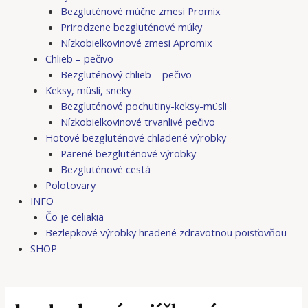
Bezgluténové múčne zmesi Promix
Prirodzene bezgluténové múky
Nízkobielkovinové zmesi Apromix
Chlieb – pečivo
Bezgluténový chlieb – pečivo
Keksy, müsli, sneky
Bezgluténové pochutiny-keksy-müsli
Nízkobielkovinové trvanlivé pečivo
Hotové bezgluténové chladené výrobky
Parené bezgluténové výrobky
Bezgluténové cestá
Polotovary
INFO
Čo je celiakia
Bezlepkové výrobky hradené zdravotnou poisťovňou
SHOP