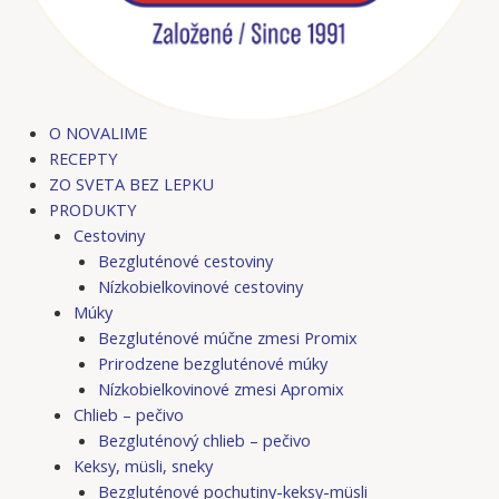
O NOVALIME
RECEPTY
ZO SVETA BEZ LEPKU
PRODUKTY
Cestoviny
Bezgluténové cestoviny
Nízkobielkovinové cestoviny
Múky
Bezgluténové múčne zmesi Promix
Prirodzene bezgluténové múky
Nízkobielkovinové zmesi Apromix
Chlieb – pečivo
Bezgluténový chlieb – pečivo
Keksy, müsli, sneky
Bezgluténové pochutiny-keksy-müsli