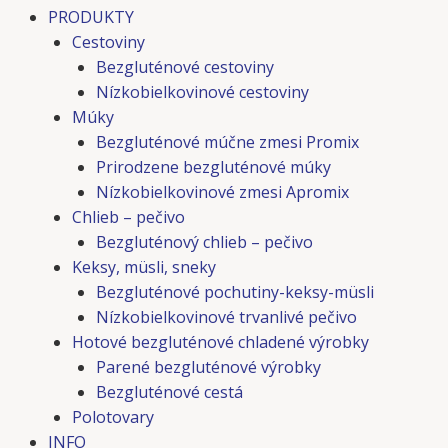
PRODUKTY
Cestoviny
Bezgluténové cestoviny
Nízkobielkovinové cestoviny
Múky
Bezgluténové múčne zmesi Promix
Prirodzene bezgluténové múky
Nízkobielkovinové zmesi Apromix
Chlieb – pečivo
Bezgluténový chlieb – pečivo
Keksy, müsli, sneky
Bezgluténové pochutiny-keksy-müsli
Nízkobielkovinové trvanlivé pečivo
Hotové bezgluténové chladené výrobky
Parené bezgluténové výrobky
Bezgluténové cestá
Polotovary
INFO