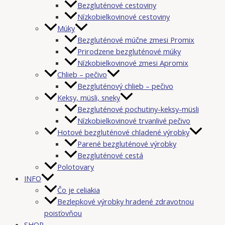
Bezgluténové cestoviny
Nízkobielkovinové cestoviny
Múky
Bezgluténové múčne zmesi Promix
Prirodzene bezgluténové múky
Nízkobielkovinové zmesi Apromix
Chlieb – pečivo
Bezgluténový chlieb – pečivo
Keksy, müsli, sneky
Bezgluténové pochutiny-keksy-müsli
Nízkobielkovinové trvanlivé pečivo
Hotové bezgluténové chladené výrobky
Parené bezgluténové výrobky
Bezgluténové cestá
Polotovary
INFO
Čo je celiakia
Bezlepkové výrobky hradené zdravotnou
poisťovňou
SHOP