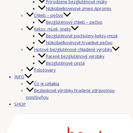
Prirodzene bezgluténové múky
Nízkobielkovinové zmesi Apromix
Chlieb – pečivo
Bezgluténový chlieb – pečivo
Keksy, müsli, sneky
Bezgluténové pochutiny-keksy-müsli
Nízkobielkovinové trvanlivé pečivo
Hotové bezgluténové chladené výrobky
Parené bezgluténové výrobky
Bezgluténové cestá
Polotovary
INFO
Čo je celiakia
Bezlepkové výrobky hradené zdravotnou
poisťovňou
SHOP