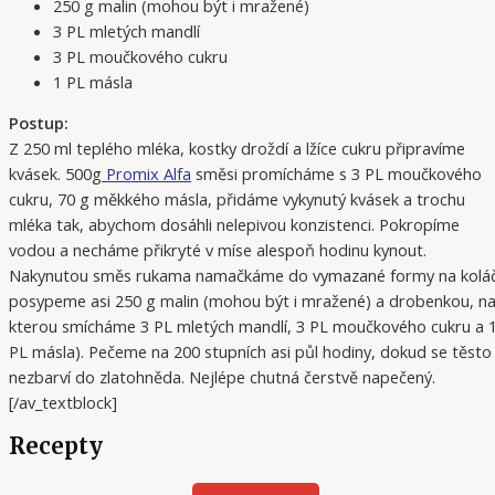
250 g malin (mohou být i mražené)
3 PL mletých mandlí
3 PL moučkového cukru
1 PL másla
Postup:
Z 250 ml teplého mléka, kostky droždí a lžíce cukru připravíme
kvásek. 500g
Promix Alfa
směsi promícháme s 3 PL moučkového
cukru, 70 g měkkého másla, přidáme vykynutý kvásek a trochu
mléka tak, abychom dosáhli nelepivou konzistenci. Pokropíme
vodou a necháme přikryté v míse alespoň hodinu kynout.
Nakynutou směs rukama namačkáme do vymazané formy na koláč
posypeme asi 250 g malin (mohou být i mražené) a drobenkou, n
kterou smícháme 3 PL mletých mandlí, 3 PL moučkového cukru a 
PL másla). Pečeme na 200 stupních asi půl hodiny, dokud se těsto
nezbarví do zlatohněda. Nejlépe chutná čerstvě napečený.
[/av_textblock]
Recepty