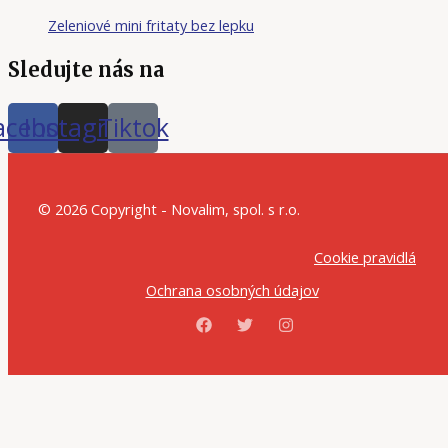
Zeleniové mini fritaty bez lepku
Sledujte nás na
acebook
Instagram
Tiktok
© 2026 Copyright - Novalim, spol. s r.o.
Cookie pravidlá
Ochrana osobných údajov