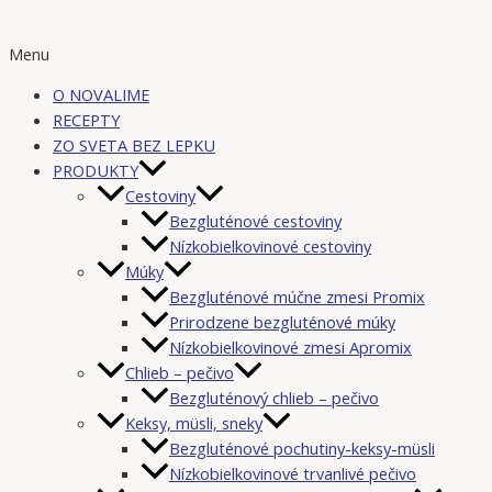
Menu
O NOVALIME
RECEPTY
ZO SVETA BEZ LEPKU
PRODUKTY
Cestoviny
Bezgluténové cestoviny
Nízkobielkovinové cestoviny
Múky
Bezgluténové múčne zmesi Promix
Prirodzene bezgluténové múky
Nízkobielkovinové zmesi Apromix
Chlieb – pečivo
Bezgluténový chlieb – pečivo
Keksy, müsli, sneky
Bezgluténové pochutiny-keksy-müsli
Nízkobielkovinové trvanlivé pečivo