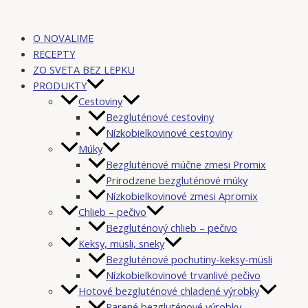
O NOVALIME
RECEPTY
ZO SVETA BEZ LEPKU
PRODUKTY
Cestoviny
Bezgluténové cestoviny
Nízkobielkovinové cestoviny
Múky
Bezgluténové múčne zmesi Promix
Prirodzene bezgluténové múky
Nízkobielkovinové zmesi Apromix
Chlieb – pečivo
Bezgluténový chlieb – pečivo
Keksy, müsli, sneky
Bezgluténové pochutiny-keksy-müsli
Nízkobielkovinové trvanlivé pečivo
Hotové bezgluténové chladené výrobky
Parené bezgluténové výrobky