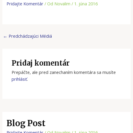
Pridajte Komentár
/ Od
Novalim
/
1. júna 2016
←
Predchádzajúci Médiá
Pridaj komentár
Prepáčte, ale pred zanechaním komentára sa musíte
prihlásiť
.
Blog Post
Pridajte Komentár
/ Od
Novalim
/
1. júna 2016