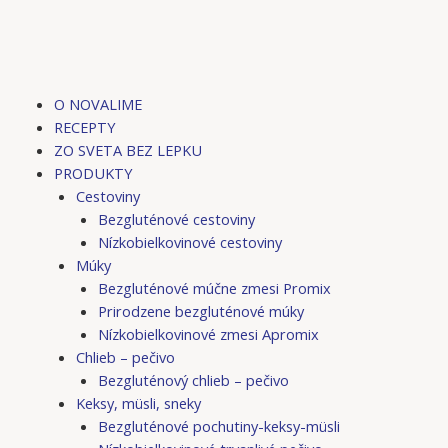
Preskočiť
Post
Post
Post
Post
na
navigation
navigation
navigation
navigation
obsah
M
O NOVALIME
RECEPTY
ZO SVETA BEZ LEPKU
PRODUKTY
Cestoviny
Bezgluténové cestoviny
Nízkobielkovinové cestoviny
Múky
Bezgluténové múčne zmesi Promix
Prirodzene bezgluténové múky
Nízkobielkovinové zmesi Apromix
Chlieb – pečivo
Bezgluténový chlieb – pečivo
Keksy, müsli, sneky
Bezgluténové pochutiny-keksy-müsli